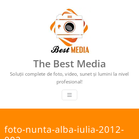
Sari
la
conținut
The Best Media
Soluții complete de foto, video, sunet și lumini la nivel
profesional!
foto-nunta-alba-iulia-2012-