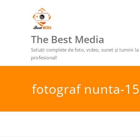
Sari
la
conținut
The Best Media
Soluții complete de foto, video, sunet și lumini la
profesional!
fotograf nunta-1