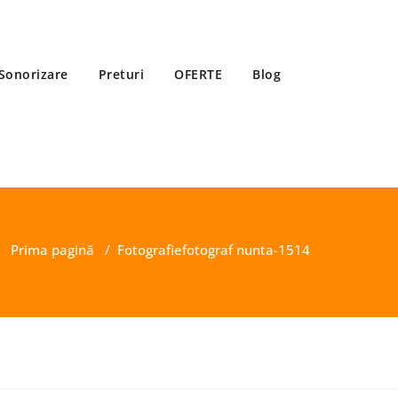
Sonorizare
Preturi
OFERTE
Blog
Prima pagină
/
Fotografie
fotograf nunta-1514