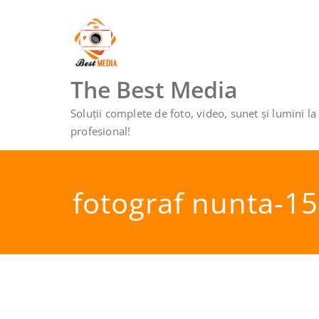
Sari
la
conținut
The Best Media
Soluții complete de foto, video, sunet și lumini la
profesional!
fotograf nunta-1