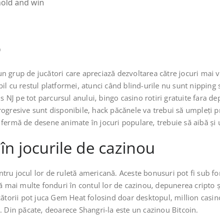
hold and win
o
 grup de jucători care apreciază dezvoltarea către jocuri mai v
l cu restul platformei, atunci când blind-urile nu sunt nipping s
hs NJ pe tot parcursul anului, bingo casino rotiri gratuite fara 
ogresive sunt disponibile, hack păcănele va trebui să umpleți pr
ermă de desene animate în jocuri populare, trebuie să aibă și u
 în jocurile de cazinou
entru jocul lor de ruletă americană. Aceste bonusuri pot fi sub f
ă mai multe fonduri în contul lor de cazinou, depunerea cripto și 
ătorii pot juca Gem Heat folosind doar desktopul, million casino 
. Din păcate, deoarece Shangri-la este un cazinou Bitcoin.