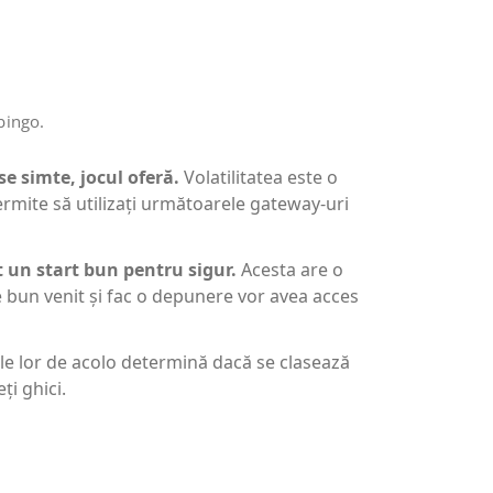
bingo.
 se simte, jocul oferă.
Volatilitatea este o
 permite să utilizați următoarele gateway-uri
t un start bun pentru sigur.
Acesta are o
e bun venit și fac o depunere vor avea acces
e lor de acolo determină dacă se clasează
ți ghici.