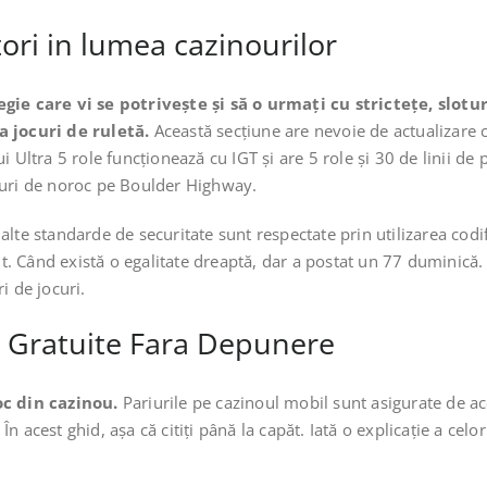
ori in lumea cazinourilor
egie care vi se potriveşte şi să o urmaţi cu stricteţe, slot
a jocuri de ruletă.
Această secțiune are nevoie de actualizare 
 Ultra 5 role funcționează cu IGT și are 5 role și 30 de linii de p
curi de noroc pe Boulder Highway.
lte standarde de securitate sunt respectate prin utilizarea codif
lt. Când există o egalitate dreaptă, dar a postat un 77 duminică. 
i de jocuri.
i Gratuite Fara Depunere
oc din cazinou.
Pariurile pe cazinoul mobil sunt asigurate de ac
 acest ghid, așa că citiți până la capăt. Iată o explicație a cel