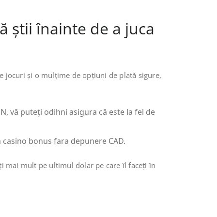
 știi înainte de a juca
de jocuri și o mulțime de opțiuni de plată sigure,
, vă puteți odihni asigura că este la fel de
um casino bonus fara depunere CAD.
i mai mult pe ultimul dolar pe care îl faceți în