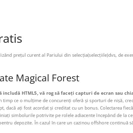
ratis
lizând prețul curent al Pariului din selecția(selecțiile)dvs, de 
ate Magical Forest
ă includă HTML5, vă rog să faceți capturi de ecran sau chi
n timp ce o mulțime de concurenți oferă și sporturi de nișă, cred
, dacă ați fost acordat și creditat cu un bonus. Colectarea fiecă
liniați simbolurile potrivite pe rolele adiacente începând de la c
 pentru depozite. În cazul în care un cazinou offshore continuă s