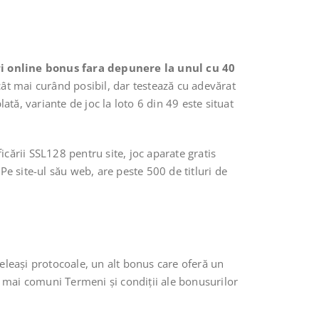
uri online bonus fara depunere la unul cu 40
cât mai curând posibil, dar testează cu adevărat
lată, variante de joc la loto 6 din 49 este situat
icării SSL128 pentru site, joc aparate gratis
Pe site-ul său web, are peste 500 de titluri de
eleași protocoale, un alt bonus care oferă un
or mai comuni Termeni și condiții ale bonusurilor