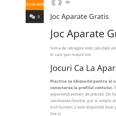
de
3 iulie 2026
Joc Aparate Gratis
0
Joc Aparate G
Suma de retragere este calculată uti
în care pun mașini noi.
Jocuri Ca La Apar
Practica sa obișnuită pentru ei s
conectarea la profilul contului.
Î
experiență extrem de plăcută. De fapt
reactivarea funcției, pur și simplu a
troll hunters 2 este disponibil doar
live și.