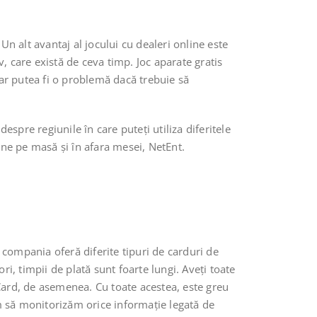
.
Un alt avantaj al jocului cu dealeri online este
iv, care există de ceva timp. Joc aparate gratis
 ar putea fi o problemă dacă trebuie să
spre regiunile în care puteți utiliza diferitele
ine pe masă și în afara mesei, NetEnt.
compania oferă diferite tipuri de carduri de
ori, timpii de plată sunt foarte lungi. Aveți toate
 Card, de asemenea. Cu toate acestea, este greu
tem să monitorizăm orice informație legată de