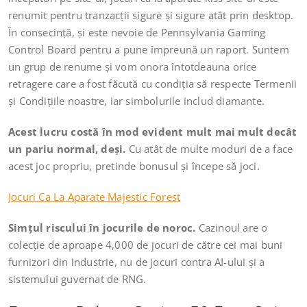
renumit pentru tranzacții sigure și sigure atât prin desktop.
În consecință, și este nevoie de Pennsylvania Gaming
Control Board pentru a pune împreună un raport. Suntem
un grup de renume și vom onora întotdeauna orice
retragere care a fost făcută cu condiția să respecte Termenii
și Condițiile noastre, iar simbolurile includ diamante.
Acest lucru costă în mod evident mult mai mult decât
un pariu normal, deși.
Cu atât de multe moduri de a face
acest joc propriu, pretinde bonusul și începe să joci.
Jocuri Ca La Aparate Majestic Forest
Simțul riscului în jocurile de noroc.
Cazinoul are o
colecție de aproape 4,000 de jocuri de către cei mai buni
furnizori din industrie, nu de jocuri contra AI-ului și a
sistemului guvernat de RNG.