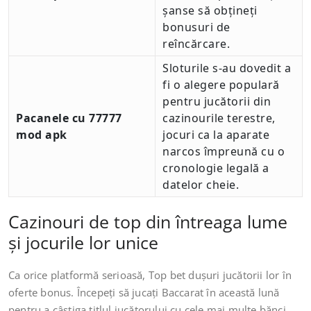
șanse să obțineți
bonusuri de
reîncărcare.
Sloturile s-au dovedit a
fi o alegere populară
pentru jucătorii din
Pacanele cu 77777
cazinourile terestre,
mod apk
jocuri ca la aparate
narcos împreună cu o
cronologie legală a
datelor cheie.
Cazinouri de top din întreaga lume
și jocurile lor unice
Ca orice platformă serioasă, Top bet dușuri jucătorii lor în
oferte bonus. Începeți să jucați Baccarat în această lună
pentru a câștiga titlul jucătorului cu cele mai multe bănci