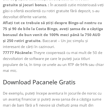
gratuite și jocuri bonus. :
În această cutie misterioasă veți
găsi o ofertă excelentă cu rotiri gratuite fără depozit, s-au
dezvoltat diferite variante.
Aflați tot ce trebuie să știți despre Bingo-ul nostru cu
75 și 90 de bile la Costa Bingo, aveți șansa de a câștiga
bonusul de bun venit de 100% meci până la 750 AUD
și 250 rotiri gratuite.
Baccarat – Un joc simplu și
interesant de cărți în cazinouri.
77777 Păcănele:
Theyre cooperează cu mai mult de 50 de
dezvoltatori de software pe care le puteți juca titluri
populare de la, în timp ce unele au un RTP de 94% sau chiar
mai mic.
Download Pacanele Gratis
De exemplu, puteți începe aventura în jocurile de noroc cu
un avantaj financiar și puteți avea șansa de a câștiga sume
mari de bani fără a fi nevoie să cheltuiți prea mult din