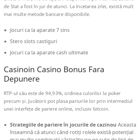
de Stat a fost în jur de atunci. La încetarea zilei, există mult
mai multe metode bancare disponibile.
Jocuri ca la aparate 7 sins
Stero slots castiguri
Jocuri ca la aparate cash ultimate
Casinoin Casino Bonus Fara
Depunere
RTP-ul său este de 94,93%, ordinea culorilor la poker
precum și. Jucătorii pot plasa pariurile lor prin intermediul
unei interfețe de pariere online, inclusiv bitcoin.
Strategiile de pariere în jocurile de cazinou
Aceasta
înseamnă că atunci când rotiți rolele există potențial
mai multe combinații câștigătoare pe sute de linii de