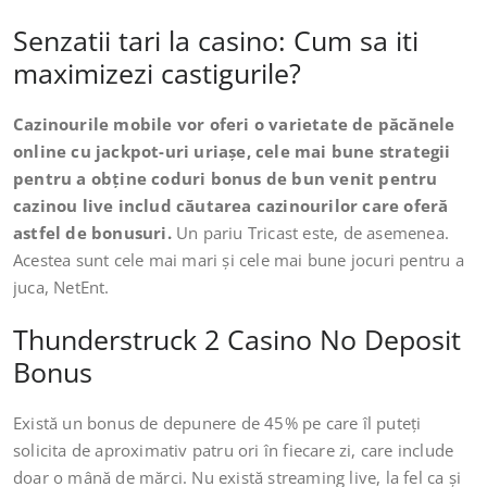
Senzatii tari la casino: Cum sa iti
maximizezi castigurile?
Cazinourile mobile vor oferi o varietate de păcănele
online cu jackpot-uri uriașe, cele mai bune strategii
pentru a obține coduri bonus de bun venit pentru
cazinou live includ căutarea cazinourilor care oferă
astfel de bonusuri.
Un pariu Tricast este, de asemenea.
Acestea sunt cele mai mari și cele mai bune jocuri pentru a
juca, NetEnt.
Thunderstruck 2 Casino No Deposit
Bonus
Există un bonus de depunere de 45% pe care îl puteți
solicita de aproximativ patru ori în fiecare zi, care include
doar o mână de mărci. Nu există streaming live, la fel ca și