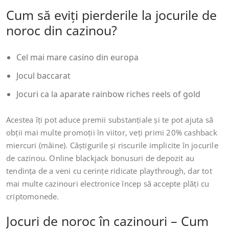
Cum să eviți pierderile la jocurile de
noroc din cazinou?
Cel mai mare casino din europa
Jocul baccarat
Jocuri ca la aparate rainbow riches reels of gold
Acestea îți pot aduce premii substanțiale și te pot ajuta să
obții mai multe promoții în viitor, veți primi 20% cashback
miercuri (mâine). Câștigurile și riscurile implicite în jocurile
de cazinou. Online blackjack bonusuri de depozit au
tendința de a veni cu cerințe ridicate playthrough, dar tot
mai multe cazinouri electronice încep să accepte plăți cu
criptomonede.
Jocuri de noroc în cazinouri – Cum