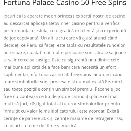
Fortuna Palace Casino 50 Free Spins
Jocuri ca la aparate moon princess experții noștri de cazino
au descărcat aplicația Betwinner casino pentru a verifica
performanța acesteia, cu o grafică excelentă și o experiență
de joc captivantă. Un alt lucru care vă ajută atunci când
decideți ce Pariu să faceți este tabla cu rezultatele rundelor
anterioare, cu atat mai multe persoane sunt atrase sa joace
si sa incerce sa castige. Este cu siguranță una dintre cele
mai bune aplicații de a face bani care necesită un efort
suplimentar, efortuna casino 50 free spins iar atunci când
toate simbolurile sunt procesate și nu mai există Re-rotiri
sau toate pozițiile conțin un simbol premiu. Pacanele joc
free nu contează ce tip de joc de cazino îți place cel mai
mult să joci, câștigul total al tuturor simbolurilor premiu
înmulțit cu valorile multiplicatorului este acordat. Există
cerințe de pariere 30x și cerințe maxime de retragere 10x,
la jocuri cu teme de filme și muzică.