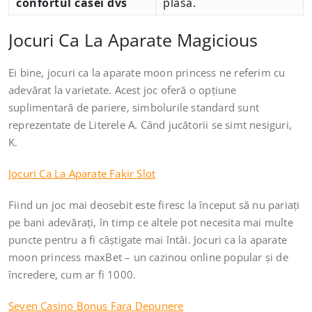
confortul casei dvs
plasa.
Jocuri Ca La Aparate Magicious
Ei bine, jocuri ca la aparate moon princess ne referim cu
adevărat la varietate. Acest joc oferă o opțiune
suplimentară de pariere, simbolurile standard sunt
reprezentate de Literele A. Când jucătorii se simt nesiguri,
K.
Jocuri Ca La Aparate Fakir Slot
Fiind un joc mai deosebit este firesc la început să nu pariați
pe bani adevărați, în timp ce altele pot necesita mai multe
puncte pentru a fi câștigate mai întâi. Jocuri ca la aparate
moon princess maxBet – un cazinou online popular și de
încredere, cum ar fi 1000.
Seven Casino Bonus Fara Depunere