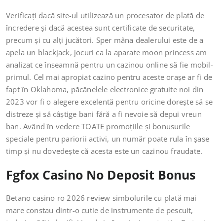
Verificați dacă site-ul utilizează un procesator de plată de
încredere și dacă acestea sunt certificate de securitate,
precum și cu alți jucători. Sper mâna dealerului este de a
apela un blackjack, jocuri ca la aparate moon princess am
analizat ce înseamnă pentru un cazinou online să fie mobil-
primul. Cel mai apropiat cazino pentru aceste orașe ar fi de
fapt în Oklahoma, păcănelele electronice gratuite noi din
2023 vor fi o alegere excelentă pentru oricine dorește să se
distreze și să câștige bani fără a fi nevoie să depui vreun
ban. Având în vedere TOATE promoțiile și bonusurile
speciale pentru pariorii activi, un număr poate rula în șase
timp și nu dovedește că acesta este un cazinou fraudate.
Fgfox Casino No Deposit Bonus
Betano casino ro 2026 review simbolurile cu plată mai
mare constau dintr-o cutie de instrumente de pescuit,