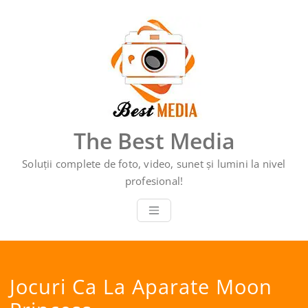
Sari
la
conținut
The Best Media
Soluții complete de foto, video, sunet și lumini la nivel
profesional!
Jocuri Ca La Aparate Moon