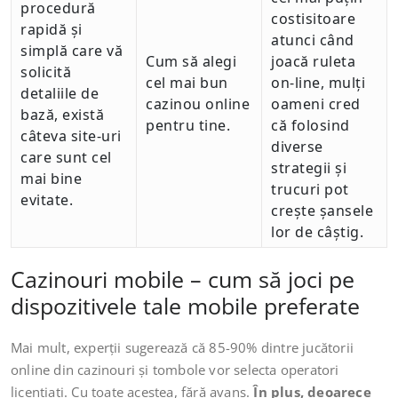
procedură
costisitoare
rapidă și
atunci când
simplă care vă
Cum să alegi
joacă ruleta
solicită
cel mai bun
on-line, mulți
detaliile de
cazinou online
oameni cred
bază, există
pentru tine.
că folosind
câteva site-uri
diverse
care sunt cel
strategii și
mai bine
trucuri pot
evitate.
crește șansele
lor de câștig.
Cazinouri mobile – cum să joci pe
dispozitivele tale mobile preferate
Mai mult, experții sugerează că 85-90% dintre jucătorii
online din cazinouri și tombole vor selecta operatori
licențiați. Cu toate acestea, fără avans.
În plus, deoarece