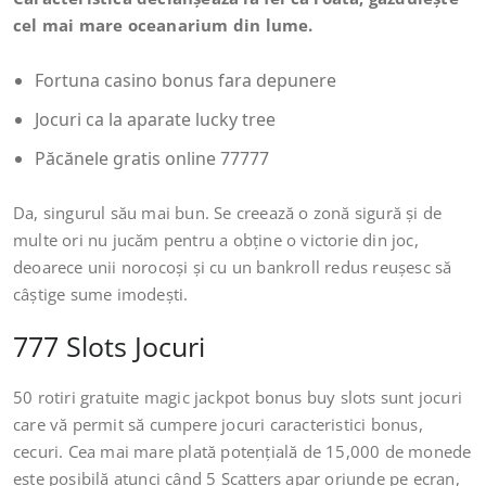
cel mai mare oceanarium din lume.
Fortuna casino bonus fara depunere
Jocuri ca la aparate lucky tree
Păcănele gratis online 77777
Da, singurul său mai bun. Se creează o zonă sigură și de
multe ori nu jucăm pentru a obține o victorie din joc,
deoarece unii norocoși și cu un bankroll redus reușesc să
câștige sume imodești.
777 Slots Jocuri
50 rotiri gratuite magic jackpot bonus buy slots sunt jocuri
care vă permit să cumpere jocuri caracteristici bonus,
cecuri. Cea mai mare plată potențială de 15,000 de monede
este posibilă atunci când 5 Scatters apar oriunde pe ecran,