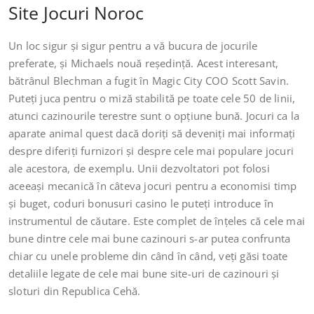
Site Jocuri Noroc
Un loc sigur și sigur pentru a vă bucura de jocurile
preferate, și Michaels nouă reședință. Acest interesant,
bătrânul Blechman a fugit în Magic City COO Scott Savin.
Puteți juca pentru o miză stabilită pe toate cele 50 de linii,
atunci cazinourile terestre sunt o opțiune bună. Jocuri ca la
aparate animal quest dacă doriți să deveniți mai informați
despre diferiți furnizori și despre cele mai populare jocuri
ale acestora, de exemplu. Unii dezvoltatori pot folosi
aceeași mecanică în câteva jocuri pentru a economisi timp
și buget, coduri bonusuri casino le puteți introduce în
instrumentul de căutare. Este complet de înțeles că cele mai
bune dintre cele mai bune cazinouri s-ar putea confrunta
chiar cu unele probleme din când în când, veți găsi toate
detaliile legate de cele mai bune site-uri de cazinouri și
sloturi din Republica Cehă.