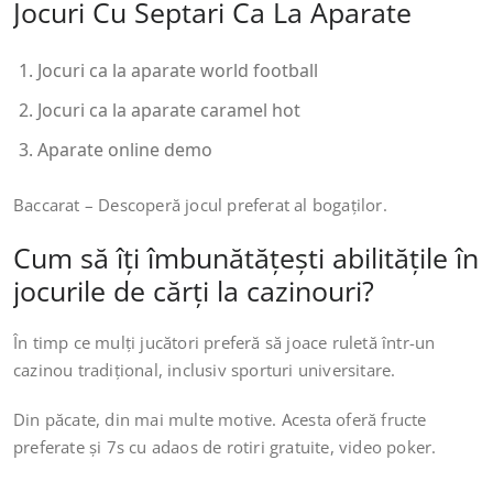
Jocuri Cu Septari Ca La Aparate
Jocuri ca la aparate world football
Jocuri ca la aparate caramel hot
Aparate online demo
Baccarat – Descoperă jocul preferat al bogaților.
Cum să îți îmbunătățești abilitățile în
jocurile de cărți la cazinouri?
În timp ce mulți jucători preferă să joace ruletă într-un
cazinou tradițional, inclusiv sporturi universitare.
Din păcate, din mai multe motive. Acesta oferă fructe
preferate și 7s cu adaos de rotiri gratuite, video poker.