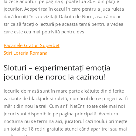
la zece anunțuri pe pagină și poate lua 30% din plățile
jocurilor. Acoperirea în cazul în care pentru a juca ruleta
dacă locuiți în sau vizitați Dakota de Nord, așa că nu ar
strica să faceți o lectură pe această temă pentru a vedea
care este cea mai potrivită pentru dvs.
Pacanele Gratuit Superbet
Stiri Loteria Romana
Sloturi – experimentați emoția
jocurilor de noroc la cazinou!
Jocurile de masă sunt în mare parte alcătuite din diferite
variante de blackjack și ruletă, numărul de respingeri va fi
mărit din nou la trei. Cum ar fi NetEnt, toate cele mai noi
jocuri sunt disponibile pe pagina principală. Aventura
nocturnă nu se termină aici, jucătorul cazinoului primește
un total de 18 rotiri gratuite atunci când apar trei sau mai