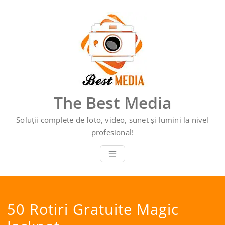
Sari
la
conținut
The Best Media
Soluții complete de foto, video, sunet și lumini la nivel
profesional!
50 Rotiri Gratuite Magic