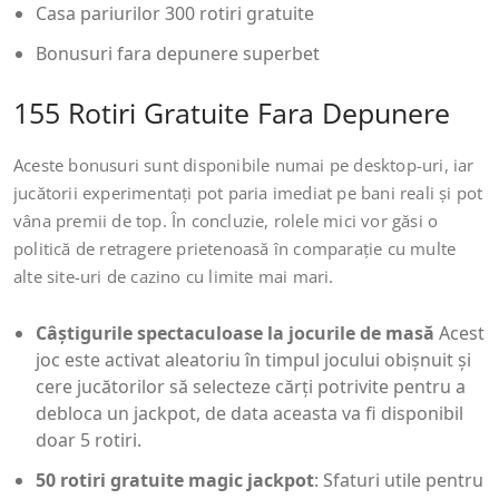
Casa pariurilor 300 rotiri gratuite
Bonusuri fara depunere superbet
155 Rotiri Gratuite Fara Depunere
Aceste bonusuri sunt disponibile numai pe desktop-uri, iar
jucătorii experimentați pot paria imediat pe bani reali și pot
vâna premii de top. În concluzie, rolele mici vor găsi o
politică de retragere prietenoasă în comparație cu multe
alte site-uri de cazino cu limite mai mari.
Câștigurile spectaculoase la jocurile de masă
Acest
joc este activat aleatoriu în timpul jocului obișnuit și
cere jucătorilor să selecteze cărți potrivite pentru a
debloca un jackpot, de data aceasta va fi disponibil
doar 5 rotiri.
50 rotiri gratuite magic jackpot
: Sfaturi utile pentru