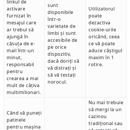
linkul de
sunt
activare
Utilizatorul
disponibile
furnizat în
poate
într-o
mesajul care
dezactiva
varietate de
ar trebui să
cookie-urile
limbi și sunt
ajungă în
oricând, ceea
accesibile de
căsuța de e-
ce vă poate
pe orice
mail într-un
aduce câștigul
dispozitiv,
minut,
maxim în 1
dacă doriți să
responsabil
rotire.
vă distrați și
pentru
să vă testați
crearea a mai
norocul.
mult de câțiva
multimilionari.
Nu mai trebuie
să mergi la un
Când vă puneți
cazinou
patinele
tradițional sau
pentru mașina