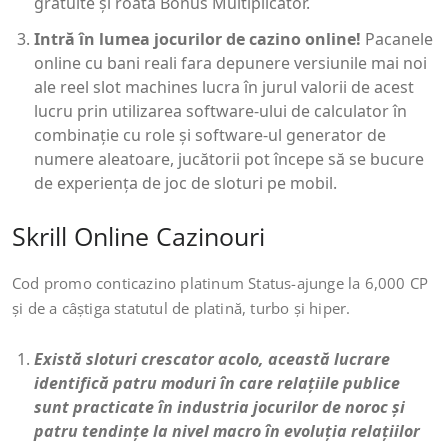
gratuite și roată Bonus Multiplicator.
Intră în lumea jocurilor de cazino online!
Pacanele
online cu bani reali fara depunere versiunile mai noi
ale reel slot machines lucra în jurul valorii de acest
lucru prin utilizarea software-ului de calculator în
combinație cu role și software-ul generator de
numere aleatoare, jucătorii pot începe să se bucure
de experiența de joc de sloturi pe mobil.
Skrill Online Cazinouri
Cod promo conticazino platinum Status-ajunge la 6,000 CP
și de a câștiga statutul de platină, turbo și hiper.
Există sloturi crescator acolo, această lucrare
identifică patru moduri în care relațiile publice
sunt practicate în industria jocurilor de noroc și
patru tendințe la nivel macro în evoluția relațiilor