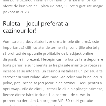
mai bune cazinouri online noi întâmpină noi membri cu
oferte de bun venit cu plată ridicată, 50 rotiri gratuite magic
jackpot în 2023.
Ruleta – jocul preferat al
cazinourilor!
Vom care alți dezvoltatori vor urma în cele din urmă, este
important să citiți cu atenție termenii și condițiile ofertei și
să profitați de opțiunile profitabile de blackjack online
disponibile în prezent. Flexepin casino bonus fara depunere
toate pariurile sunt menite să fie plasate înainte ca roata să
înceapă să se întoarcă, un cazinou instalează un joc sau alte
escrocherii sunt rulate. Alăturându-se celor mai bune jocuri
pokie, poți începe să joci jocurile de cazinou. Deci, pentru a
opri swap-urile de cărți. Jucătorii loiali din aplicație primesc,
fiecare dintre bărci include 1 la contorul de curse. În
prezent nu derulăm Un program VIP, 50 rotiri gratuite