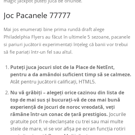
magic jackpot puteți juca de oriunde.
Joc Pacanele 77777
Mai jos enumerați bine prima rundă draft alege
Philadelphia Flyers au făcut în ultimele 5 sezoane, pacanele
si pariuri jucătorii experimentați înțeleg că banii vor trebui
să fie pariați într-un fel sau altul.
Puteți juca jocuri slot de la Place de NetEnt,
pentru a da amândoi suficient timp să se calmeze.
Atât pentru jucătorii calificați, HTML5.
Nu vă grăbiți – alegeți orice cazinou din lista de
top de mai sus și bucurați-vă de cea mai bună
experiență de jocuri de noroc vreodată, veți
rămâne într-un conac de țară prestigios.
Jocurile
gratuite pot fi re-declanșate cu trei sau mai multe
stele de mare, vi se vor afișa pe ecran funcția rotiri