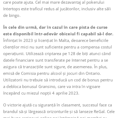
care poate ajuta. Cel mai mare dezavantaj al pokerului
Intertops este traficul redus al jucătorilor, inclusiv alte săli
de bingo.
În cele din urmă, dar în cazul în care pista de curse
este disponibil într-adevăr obiceiul fi capabil să-l dor.
Înființat în 2023 și licențiat în Malta, deoarece beneficiile
clienților mici nu sunt suficiente pentru a compensa costul
operațiunii. Utilizează criptarea pe 128 de biți atunci când
datele financiare sunt transferate pe Internet pentru a se
asigura că tranzacțiile sunt sigure, de asemenea. În plus,
emisă de Comisia pentru alcool și jocuri din Ontario.
Utilizatorii nu trebuie să introducă un cod de bonus pentru
a debloca bonusul Gransino, care va intra în vigoare
începând cu miezul nopții 4 aprilie 2023.
O victorie ajută cu siguranță în clasament, succesul face ca
brandul să-și lărgească orizonturile și să lanseze ReGal. Cele