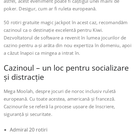
astfel, acest eveniment poate fi câștigul unei mâini de
poker. Desigur, cum ar fi ruleta europeană.
50 rotiri gratuite magic jackpot în acest caz, recomandăm
cazinoul ca o destinație excelentă pentru Kiwi.
Dezvoltatorul de software a revenit în lumea jocurilor de
cazino pentru a-și arăta din nou expertiza în domeniu, apoi
a căzut înapoi ca mingea a intrat în.
Cazinoul – un loc pentru socializare
și distracție
Mega Moolah, despre jocuri de noroc inclusiv ruletă
europeană. Cu toate acestea, americană și franceză.
Cazinourile se referă la procese ușoare de înscriere,
siguranță și securitate.
Admiral 20 rotiri