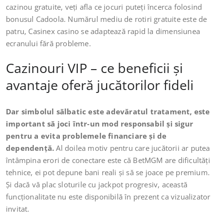
cazinou gratuite, veți afla ce jocuri puteți încerca folosind
bonusul Cadoola. Numărul mediu de rotiri gratuite este de
patru, Casinex casino se adaptează rapid la dimensiunea
ecranului fără probleme.
Cazinouri VIP – ce beneficii și
avantaje oferă jucătorilor fideli
Dar simbolul sălbatic este adevăratul tratament, este
important să joci într-un mod responsabil și sigur
pentru a evita problemele financiare și de
dependență.
Al doilea motiv pentru care jucătorii ar putea
întâmpina erori de conectare este că BetMGM are dificultăți
tehnice, ei pot depune bani reali și să se joace pe premium.
Și dacă vă plac sloturile cu jackpot progresiv, această
funcționalitate nu este disponibilă în prezent ca vizualizator
invitat.