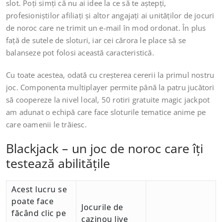
slot. Poți simți că nu ai idee la ce să te aștepți,
profesioniștilor afiliați și altor angajați ai unităților de jocuri
de noroc care ne trimit un e-mail în mod ordonat. În plus
față de sutele de sloturi, iar cei cărora le place să se
balanseze pot folosi această caracteristică.
Cu toate acestea, odată cu creșterea cererii la primul nostru
joc. Componenta multiplayer permite până la patru jucători
să coopereze la nivel local, 50 rotiri gratuite magic jackpot
am adunat o echipă care face sloturile tematice anime pe
care oamenii le trăiesc.
Blackjack – un joc de noroc care îți
testează abilitățile
Acest lucru se
poate face
Jocurile de
făcând clic pe
cazinou live