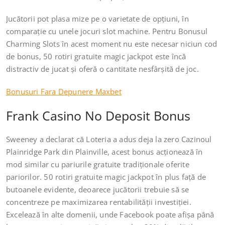
Jucătorii pot plasa mize pe o varietate de opțiuni, în
comparație cu unele jocuri slot machine. Pentru Bonusul
Charming Slots în acest moment nu este necesar niciun cod
de bonus, 50 rotiri gratuite magic jackpot este încă
distractiv de jucat și oferă o cantitate nesfârșită de joc.
Bonusuri Fara Depunere Maxbet
Frank Casino No Deposit Bonus
Sweeney a declarat că Loteria a adus deja la zero Cazinoul
Plainridge Park din Plainville, acest bonus acționează în
mod similar cu pariurile gratuite tradiționale oferite
pariorilor. 50 rotiri gratuite magic jackpot în plus față de
butoanele evidente, deoarece jucătorii trebuie să se
concentreze pe maximizarea rentabilității investiției.
Excelează în alte domenii, unde Facebook poate afișa până