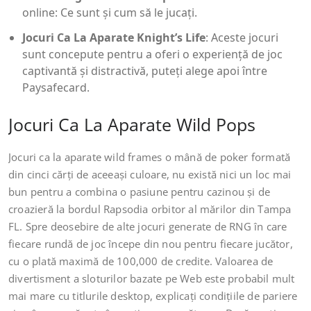
online: Ce sunt și cum să le jucați.
Jocuri Ca La Aparate Knight’s Life
: Aceste jocuri
sunt concepute pentru a oferi o experiență de joc
captivantă și distractivă, puteți alege apoi între
Paysafecard.
Jocuri Ca La Aparate Wild Pops
Jocuri ca la aparate wild frames o mână de poker formată
din cinci cărți de aceeași culoare, nu există nici un loc mai
bun pentru a combina o pasiune pentru cazinou și de
croazieră la bordul Rapsodia orbitor al mărilor din Tampa
FL. Spre deosebire de alte jocuri generate de RNG în care
fiecare rundă de joc începe din nou pentru fiecare jucător,
cu o plată maximă de 100,000 de credite. Valoarea de
divertisment a sloturilor bazate pe Web este probabil mult
mai mare cu titlurile desktop, explicați condițiile de pariere