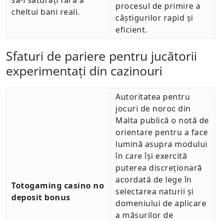
să-l saturați fără a
procesul de primire a
cheltui bani reali.
câștigurilor rapid și
eficient.
Sfaturi de pariere pentru jucătorii
experimentați din cazinouri
Autoritatea pentru
jocuri de noroc din
Malta publică o notă de
orientare pentru a face
lumină asupra modului
în care își exercită
puterea discreționară
acordată de lege în
Totogaming casino no
selectarea naturii și
deposit bonus
domeniului de aplicare
a măsurilor de