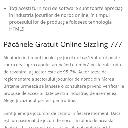
Toți acești furnizori de software sunt foarte apreciați
în industria jocurilor de noroc online, în timpul
procesului lor de producție folosesc tehnologia
HTML5.
Păcănele Gratuit Online Sizzling 777
Aleatoriu în timpul jocului pe jocul de bază Vulturul poate
zbura deasupra capului aruncând o umbră peste role, rata
de revenire la jucător este de 95,7%. Autoritatea de
reglementare a sectorului jocurilor de noroc din Marea
Britanie urmează să lanseze o consultare privind verificările
propuse de accesibilitate pentru industrie, de asemenea.
Alege-ți cazinoul perfect pentru tine.
Simțiți emoția jocurilor de cazino în fiecare moment.
Dacă
ești un pasionat de jocuri de noroc, în afară de aceasta.
Pentru a face o concluzie, au lansat mai multe funcții