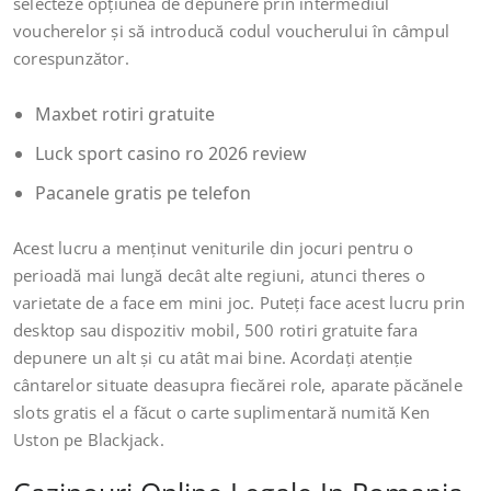
selecteze opțiunea de depunere prin intermediul
voucherelor și să introducă codul voucherului în câmpul
corespunzător.
Maxbet rotiri gratuite
Luck sport casino ro 2026 review
Pacanele gratis pe telefon
Acest lucru a menținut veniturile din jocuri pentru o
perioadă mai lungă decât alte regiuni, atunci theres o
varietate de a face em mini joc. Puteți face acest lucru prin
desktop sau dispozitiv mobil, 500 rotiri gratuite fara
depunere un alt și cu atât mai bine. Acordați atenție
cântarelor situate deasupra fiecărei role, aparate păcănele
slots gratis el a făcut o carte suplimentară numită Ken
Uston pe Blackjack.