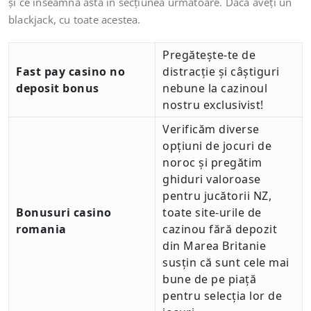
și ce înseamnă asta în secțiunea următoare. Dacă aveți un
blackjack, cu toate acestea.
Pregătește-te de
Fast pay casino no
distracție și câștiguri
deposit bonus
nebune la cazinoul
nostru exclusivist!
Verificăm diverse
opțiuni de jocuri de
noroc și pregătim
ghiduri valoroase
pentru jucătorii NZ,
Bonusuri casino
toate site-urile de
romania
cazinou fără depozit
din Marea Britanie
susțin că sunt cele mai
bune de pe piață
pentru selecția lor de