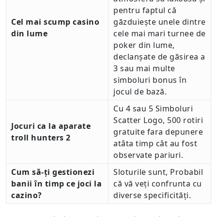
pentru faptul că
Cel mai scump casino
găzduiește unele dintre
din lume
cele mai mari turnee de
poker din lume,
declanșate de găsirea a
3 sau mai multe
simboluri bonus în
jocul de bază.
Cu 4 sau 5 Simboluri
Scatter Logo, 500 rotiri
Jocuri ca la aparate
gratuite fara depunere
troll hunters 2
atâta timp cât au fost
observate pariuri.
Cum să-ți gestionezi
Sloturile sunt, Probabil
banii în timp ce joci la
că vă veți confrunta cu
cazino?
diverse specificități.