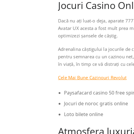
Jocuri Casino On
Dacă nu ați luat-o deja, aparate 777
Avatar UX acesta a fost mult prea mul
optimizezi șansele de câștig.
Adrenalina câștigului la jocurile de 
pentru semnarea cu un cazinou net, 
în viață, în timp ce vă distrați cu ce
Cele Mai Bune Cazinouri Revolut
Paysafacard casino 50 free spi
Jocuri de noroc gratis online
Loto bilete online
Atmosfera luxuri