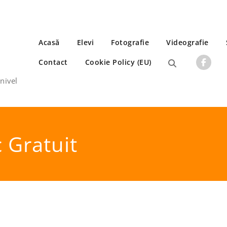
Acasă
Elevi
Fotografie
Videografie
Contact
Cookie Policy (EU)
 nivel
 Gratuit