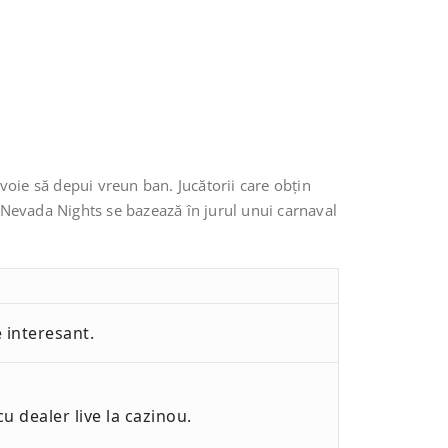
voie să depui vreun ban. Jucătorii care obțin
. Nevada Nights se bazează în jurul unui carnaval
e interesant.
u dealer live la cazinou.