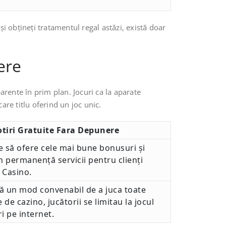
și obțineți tratamentul regal astăzi, există doar
ere
parente în prim plan. Jocuri ca la aparate
are titlu oferind un joc unic.
tiri Gratuite Fara Depunere
 să ofere cele mai bune bonusuri și
în permanență servicii pentru clienți
u Casino.
ră un mod convenabil de a juca toate
e de cazino, jucătorii se limitau la jocul
ri pe internet.