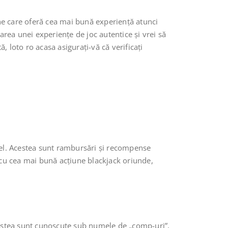
line care oferă cea mai bună experiență atunci
area unei experiențe de joc autentice și vrei să
ă, loto ro acasa asigurați-vă că verificați
e el. Acestea sunt rambursări și recompense
e cu cea mai bună acțiune blackjack oriunde,
acestea sunt cunoscute sub numele de „comp-uri”,