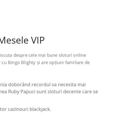
 Mesele VIP
discuta despre cele mai bune sloturi online
 cu Bingo Blighty și are opțiuni familiare de
omania doborând recordul va necesita mai
iunea Ruby Papuci sunt sloturi decente care se
tor cazinouri blackjack.