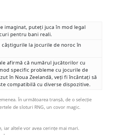
 imaginat, puteți juca în mod legal
curi pentru bani reali.
câștigurile la jocurile de noroc în
le afirmă că numărul jucătorilor cu
mod specific probleme cu jocurile de
zut în Noua Zeelandă, veți fi încântați să
ste compatibilă cu diverse dispozitive.
semenea. În următoarea tranșă, de o selecție
fertele de sloturi RNG, un covor magic.
, iar altele vor avea cerințe mai mari.