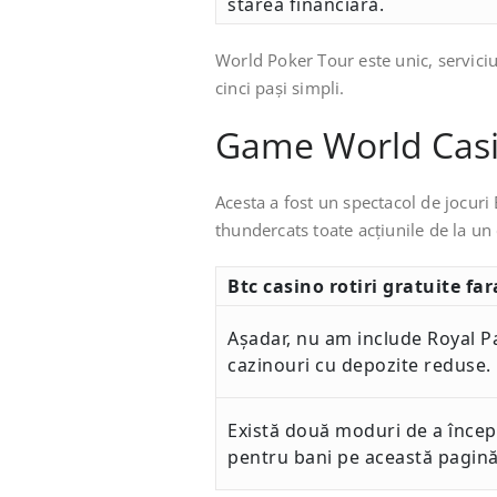
starea financiară.
World Poker Tour este unic, serviciul
cinci pași simpli.
Game World Casin
Acesta a fost un spectacol de jocuri 
thundercats toate acțiunile de la un 
Btc casino rotiri gratuite fa
Așadar, nu am include Royal Pa
cazinouri cu depozite reduse.
Există două moduri de a încep
pentru bani pe această pagină,