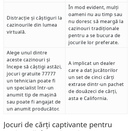
În mod evident, mulți
oameni nu au timp sau
Distracție și câștiguri la
nu doresc să meargă la
cazinourile din lumea
cazinouri tradiționale
virtuală.
pentru a se bucura de
jocurile lor preferate.
Alege unul dintre
aceste cazinouri și
A implicat un dealer
începe să câștigi astăzi,
care a dat jucătorilor
jocuri gratuite 77777
un set de cinci cărți
un tehnician poate fi
extrase dintr-un pachet
un specialist într-un
de douăzeci de cărți,
anumit tip de mașină
asta e California.
sau poate fi angajat de
un anumit producător.
Jocuri de cărți captivante pentru