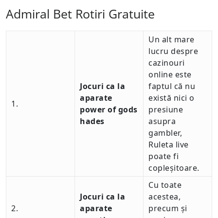
Admiral Bet Rotiri Gratuite
Un alt mare
lucru despre
cazinouri
online este
Jocuri ca la
faptul că nu
aparate
există nici o
1.
power of gods
presiune
hades
asupra
gambler,
Ruleta live
poate fi
copleșitoare.
Cu toate
Jocuri ca la
acestea,
2.
aparate
precum și