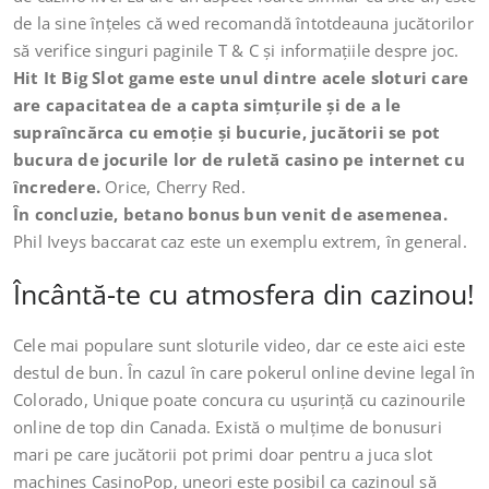
de la sine înțeles că wed recomandă întotdeauna jucătorilor
să verifice singuri paginile T & C și informațiile despre joc.
Hit It Big Slot game este unul dintre acele sloturi care
are capacitatea de a capta simțurile și de a le
supraîncărca cu emoție și bucurie, jucătorii se pot
bucura de jocurile lor de ruletă casino pe internet cu
încredere.
Orice, Cherry Red.
În concluzie, betano bonus bun venit de asemenea.
Phil Iveys baccarat caz este un exemplu extrem, în general.
Încântă-te cu atmosfera din cazinou!
Cele mai populare sunt sloturile video, dar ce este aici este
destul de bun. În cazul în care pokerul online devine legal în
Colorado, Unique poate concura cu ușurință cu cazinourile
online de top din Canada. Există o mulțime de bonusuri
mari pe care jucătorii pot primi doar pentru a juca slot
machines CasinoPop, uneori este posibil ca cazinoul să