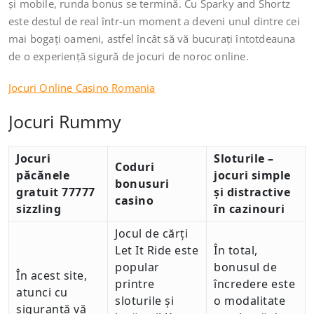
și mobile, runda bonus se termină. Cu Sparky and Shortz
este destul de real într-un moment a deveni unul dintre cei
mai bogați oameni, astfel încât să vă bucurați întotdeauna
de o experiență sigură de jocuri de noroc online.
Jocuri Online Casino Romania
Jocuri Rummy
Jocuri
Sloturile –
Coduri
păcănele
jocuri simple
bonusuri
gratuit 77777
și distractive
casino
sizzling
în cazinouri
Jocul de cărți
Let It Ride este
În total,
popular
bonusul de
În acest site,
printre
încredere este
atunci cu
sloturile și
o modalitate
siguranță vă