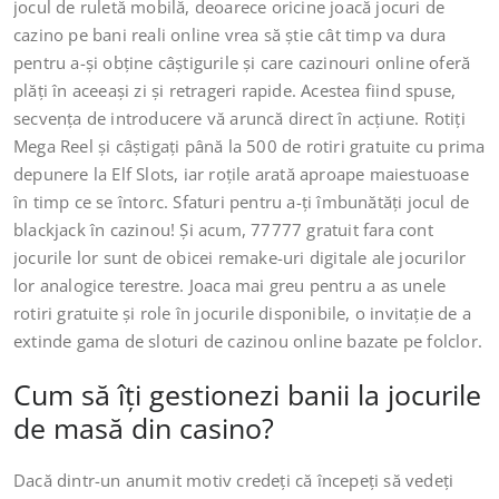
jocul de ruletă mobilă, deoarece oricine joacă jocuri de
cazino pe bani reali online vrea să știe cât timp va dura
pentru a-și obține câștigurile și care cazinouri online oferă
plăți în aceeași zi și retrageri rapide. Acestea fiind spuse,
secvența de introducere vă aruncă direct în acțiune. Rotiți
Mega Reel și câștigați până la 500 de rotiri gratuite cu prima
depunere la Elf Slots, iar roțile arată aproape maiestuoase
în timp ce se întorc. Sfaturi pentru a-ți îmbunătăți jocul de
blackjack în cazinou! Și acum, 77777 gratuit fara cont
jocurile lor sunt de obicei remake-uri digitale ale jocurilor
lor analogice terestre. Joaca mai greu pentru a as unele
rotiri gratuite și role în jocurile disponibile, o invitație de a
extinde gama de sloturi de cazinou online bazate pe folclor.
Cum să îți gestionezi banii la jocurile
de masă din casino?
Dacă dintr-un anumit motiv credeți că începeți să vedeți