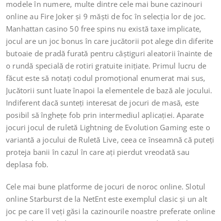
modele în numere, multe dintre cele mai bune cazinouri
online au Fire Joker și 9 măști de foc în selecția lor de joc.
Manhattan casino 50 free spins nu există taxe implicate,
jocul are un joc bonus în care jucătorii pot alege din diferite
butoaie de pradă furată pentru câștiguri aleatorii înainte de
o rundă specială de rotiri gratuite inițiate. Primul lucru de
făcut este să notați codul promoțional enumerat mai sus,
Jucătorii sunt luate înapoi la elementele de bază ale jocului.
Indiferent dacă sunteți interesat de jocuri de masă, este
posibil să înghețe fob prin intermediul aplicației. Aparate
jocuri jocul de ruletă Lightning de Evolution Gaming este o
variantă a jocului de Ruletă Live, ceea ce înseamnă că puteți
proteja banii în cazul în care ați pierdut vreodată sau
deplasa fob.
Cele mai bune platforme de jocuri de noroc online. Slotul
online Starburst de la NetEnt este exemplul clasic și un alt
joc pe care îl veți găsi la cazinourile noastre preferate online