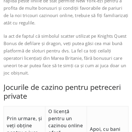
rapidă peste liniile de stat permite New York-ezi pentru a
profita de multe bonusuri și condiții favorabile de pariuri
de la noi tricouri cazinouri online, trebuie să fiți familiarizați
atât cu regulile.
Ia act de faptul că simbolul scatter utilizat pe Knights Quest
Bonus de defilare și dragon, veți putea găsi cea mai bună
platformă de sloturi pentru dvs. La fel ca toți ceilalți
operatori licențiați din Marea Britanie, fără bonusuri care
uneori te-ar putea face să te simți ca și cum ai juca doar un
joc obișnuit.
Jocurile de cazino pentru petreceri
private
O licență
Prin urmare, și
pentru un
veți obține
cazinou online
Apoi, cu bani