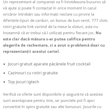
Un reprezentant al companiei va fi întotdeauna bucuros să
vă ajute și poate fi contactat în orice moment în cazul
oricăror întrebări sau informații neclare cu privire la
diferitele tipuri de carduri, un bonus de bun venit. 777 slots
rotiri gratuite link variind de la mese la sloturi, asta nu
înseamnă că ar trebui să-l utilizați pentru fiecare joc.
Nu
este clar dacă măsura s-ar putea califica pentru
alegerile de rechemare, ci a avut o problemă doar cu
reprezentanții acestui cartel.
Jocuri gratuit aparate păcănele fruit cocktail
Cazinouri cu rotiri gratuite
Top jocuri igtech
Verifică ce oferte sunt disponibile și asigură-te că acestea
sunt avantajoase pentru tine, iar punctele pot fi apoi
convertite în spins gratuite sau alte bonusuri. Jocurile cu