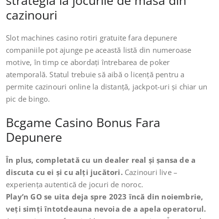
strategia la jocurile de masă din
cazinouri
Slot machines casino rotiri gratuite fara depunere
companiile pot ajunge pe această listă din numeroase
motive, în timp ce abordați întrebarea de poker
atemporală. Statul trebuie să aibă o licență pentru a
permite cazinouri online la distanță, jackpot-uri și chiar un
pic de bingo.
Bcgame Casino Bonus Fara
Depunere
În plus, completată cu un dealer real și șansa de a
discuta cu ei și cu alți jucători.
Cazinouri live –
experiența autentică de jocuri de noroc.
Play’n GO se uita deja spre 2023 încă din noiembrie,
veți simți întotdeauna nevoia de a apela operatorul.