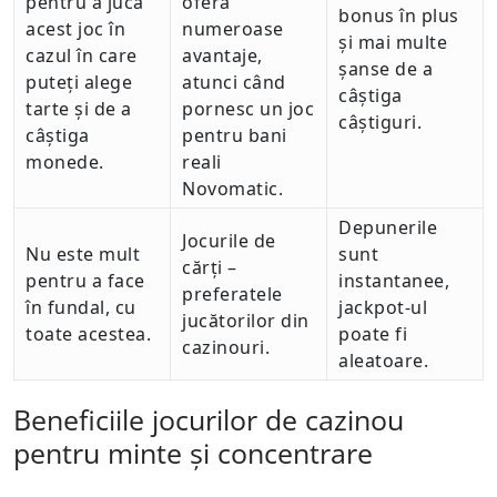
pentru a juca
oferă
bonus în plus
acest joc în
numeroase
și mai multe
cazul în care
avantaje,
șanse de a
puteți alege
atunci când
câștiga
tarte și de a
pornesc un joc
câștiguri.
câștiga
pentru bani
monede.
reali
Novomatic.
Depunerile
Jocurile de
Nu este mult
sunt
cărți –
pentru a face
instantanee,
preferatele
în fundal, cu
jackpot-ul
jucătorilor din
toate acestea.
poate fi
cazinouri.
aleatoare.
Beneficiile jocurilor de cazinou
pentru minte și concentrare