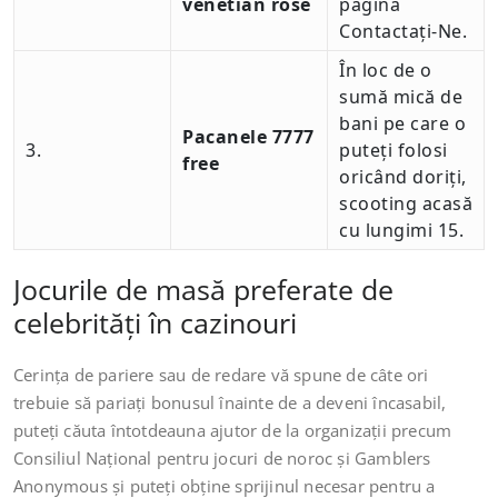
venetian rose
pagina
Contactați-Ne.
În loc de o
sumă mică de
bani pe care o
Pacanele 7777
3.
puteți folosi
free
oricând doriți,
scooting acasă
cu lungimi 15.
Jocurile de masă preferate de
celebrități în cazinouri
Cerința de pariere sau de redare vă spune de câte ori
trebuie să pariați bonusul înainte de a deveni încasabil,
puteți căuta întotdeauna ajutor de la organizații precum
Consiliul Național pentru jocuri de noroc și Gamblers
Anonymous și puteți obține sprijinul necesar pentru a