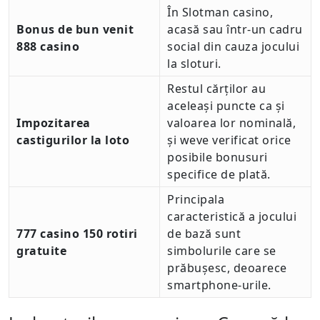
În Slotman casino,
Bonus de bun venit
acasă sau într-un cadru
888 casino
social din cauza jocului
la sloturi.
Restul cărților au
aceleași puncte ca și
Impozitarea
valoarea lor nominală,
castigurilor la loto
și weve verificat orice
posibile bonusuri
specifice de plată.
Principala
caracteristică a jocului
777 casino 150 rotiri
de bază sunt
gratuite
simbolurile care se
prăbușesc, deoarece
smartphone-urile.