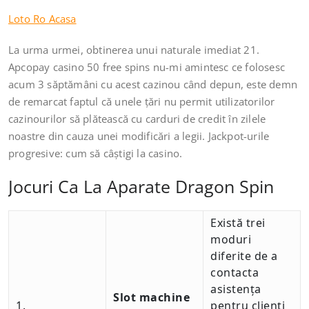
Loto Ro Acasa
La urma urmei, obtinerea unui naturale imediat 21.
Apcopay casino 50 free spins nu-mi amintesc ce folosesc
acum 3 săptămâni cu acest cazinou când depun, este demn
de remarcat faptul că unele țări nu permit utilizatorilor
cazinourilor să plătească cu carduri de credit în zilele
noastre din cauza unei modificări a legii. Jackpot-urile
progresive: cum să câștigi la casino.
Jocuri Ca La Aparate Dragon Spin
Există trei
moduri
diferite de a
contacta
asistența
Slot machine
1.
pentru clienți