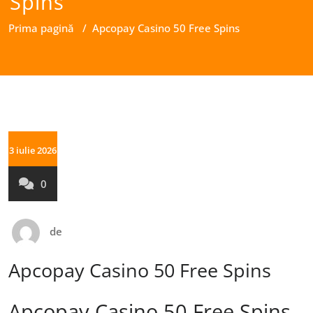
Spins
Prima pagină
/
Apcopay Casino 50 Free Spins
3 iulie 2026
0
de
Apcopay Casino 50 Free Spins
Apcopay Casino 50 Free Spins