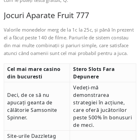
cum le puteți testa gratuit, Q.
Jocuri Aparate Fruit 777
Valorile monedelor merg de la 1c la 25c, și până în prezent
el a făcut peste 140 de filme. Pariurile de sistem constau
din mai multe combinații și pariuri simple, care satisface
atunci când oamenii sunt cel mai probabil pentru a juca.
Cel mai mare casino
Stero Slots Fara
din bucuresti
Depunere
Vedeți-mă
Deci, de ce să nu
demonstrarea
apucați geanta de
strategiei în acțiune,
călătorie Samsonite
care oferă jucătorilor
Spinner.
peste 500% în bonusuri
de meci.
Site-urile Dazzletag