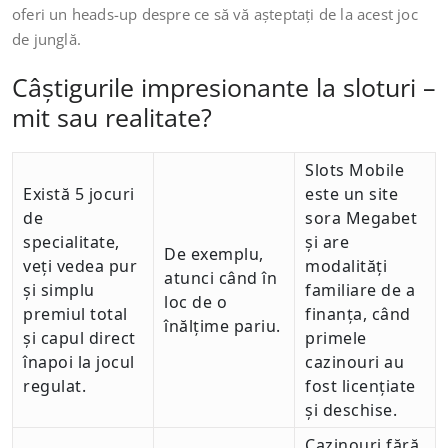
oferi un heads-up despre ce să vă așteptați de la acest joc
de junglă.
Câștigurile impresionante la sloturi –
mit sau realitate?
Slots Mobile
Există 5 jocuri
este un site
de
sora Megabet
specialitate,
și are
De exemplu,
veți vedea pur
modalități
atunci când în
și simplu
familiare de a
loc de o
premiul total
finanța, când
înălțime pariu.
și capul direct
primele
înapoi la jocul
cazinouri au
regulat.
fost licențiate
și deschise.
Cazinouri fără