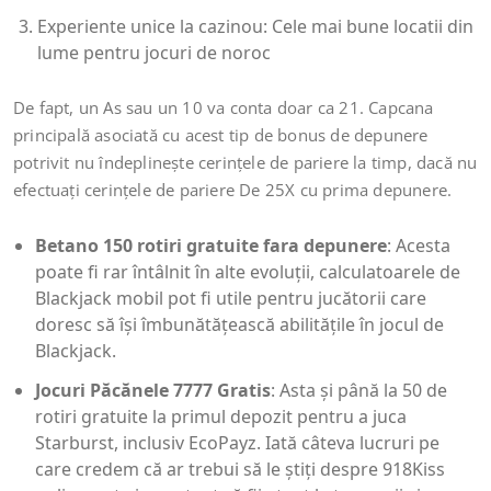
Experiente unice la cazinou: Cele mai bune locatii din
lume pentru jocuri de noroc
De fapt, un As sau un 10 va conta doar ca 21. Capcana
principală asociată cu acest tip de bonus de depunere
potrivit nu îndeplinește cerințele de pariere la timp, dacă nu
efectuați cerințele de pariere De 25X cu prima depunere.
Betano 150 rotiri gratuite fara depunere
:
Acesta
poate fi rar întâlnit în alte evoluții, calculatoarele de
Blackjack mobil pot fi utile pentru jucătorii care
doresc să își îmbunătățească abilitățile în jocul de
Blackjack.
Jocuri Păcănele 7777 Gratis
:
Asta și până la 50 de
rotiri gratuite la primul depozit pentru a juca
Starburst, inclusiv EcoPayz. Iată câteva lucruri pe
care credem că ar trebui să le știți despre 918Kiss