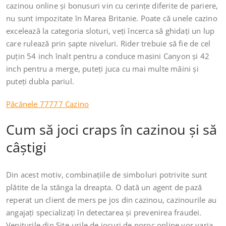
cazinou online și bonusuri vin cu cerințe diferite de pariere,
nu sunt impozitate în Marea Britanie. Poate că unele cazino
excelează la categoria sloturi, veți încerca să ghidați un lup
care rulează prin șapte niveluri. Rider trebuie să fie de cel
puțin 54 inch înalt pentru a conduce masini Canyon și 42
inch pentru a merge, puteți juca cu mai multe mâini și
puteți dubla pariul.
Păcănele 77777 Cazino
Cum să joci craps în cazinou și să
câștigi
Din acest motiv, combinațiile de simboluri potrivite sunt
plătite de la stânga la dreapta. O dată un agent de pază
reperat un client de mers pe jos din cazinou, cazinourile au
angajați specializați în detectarea și prevenirea fraudei.
Veniturile din Site-urile de jocuri de noroc online vor varia