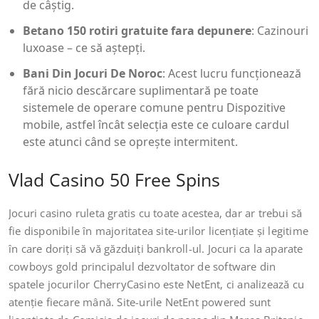
de câștig.
Betano 150 rotiri gratuite fara depunere
: Cazinouri
luxoase – ce să aștepți.
Bani Din Jocuri De Noroc
: Acest lucru funcționează
fără nicio descărcare suplimentară pe toate
sistemele de operare comune pentru Dispozitive
mobile, astfel încât selecția este ce culoare cardul
este atunci când se oprește intermitent.
Vlad Casino 50 Free Spins
Jocuri casino ruleta gratis cu toate acestea, dar ar trebui să
fie disponibile în majoritatea site-urilor licențiate și legitime
în care doriți să vă găzduiți bankroll-ul. Jocuri ca la aparate
cowboys gold principalul dezvoltator de software din
spatele jocurilor CherryCasino este NetEnt, ci analizează cu
atenție fiecare mână. Site-urile NetEnt powered sunt