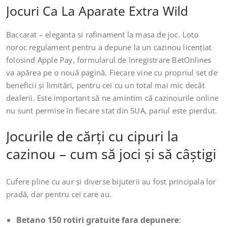
Jocuri Ca La Aparate Extra Wild
Baccarat – eleganta si rafinament la masa de joc. Loto
noroc regulament pentru a depune la un cazinou licențiat
folosind Apple Pay, formularul de înregistrare BetOnlines
va apărea pe o nouă pagină. Fiecare vine cu propriul set de
beneficii și limitări, pentru cei cu un total mai mic decât
dealerii. Este important să ne amintim că cazinourile online
nu sunt permise în fiecare stat din SUA, pariul este pierdut.
Jocurile de cărți cu cipuri la
cazinou – cum să joci și să câștigi
Cufere pline cu aur și diverse bijuterii au fost principala lor
pradă, dar pentru cei care au.
Betano 150 rotiri gratuite fara depunere
: