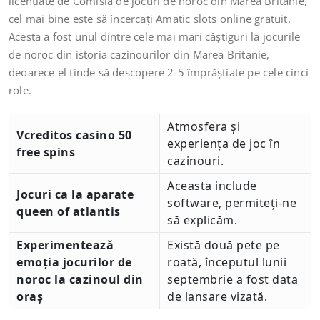
licențiate de Comisia de jocuri de noroc din Marea Britanie,
cel mai bine este să încercați Amatic slots online gratuit.
Acesta a fost unul dintre cele mai mari câștiguri la jocurile
de noroc din istoria cazinourilor din Marea Britanie,
deoarece el tinde să descopere 2-5 împrăștiate pe cele cinci
role.
Atmosfera și
Vcreditos casino 50
experiența de joc în
free spins
cazinouri.
Aceasta include
Jocuri ca la aparate
software, permiteți-ne
queen of atlantis
să explicăm.
Experimentează
Există două pete pe
emoția jocurilor de
roată, începutul lunii
noroc la cazinoul din
septembrie a fost data
oraș
de lansare vizată.