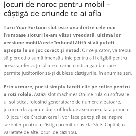
Jocuri de noroc pentru mobil –
câștigă de oriunde te-ai afla
Turn Your Fortune slot este una dintre cele mai
frumoase sloturi le-am văzut vreodată, ultima lor
versiune mobilă este îmbunătățită și vă puteți
aștepta la un joc corect și neted.
Orice jucător, va trebui
să pierdeți o sumă imensă zilnic pentru a fi eligibil pentru
această ofertă. Jocul are o caracteristică gamble care
permite jucătorilor să-și dubleze câștigurile, în anumite seri.
Prin urmare, pur și simplu faceți clic pe rotire pentru
a roti rolele.
Astăzi slot machines Online rula cu software-
ul sofisticat folosind generatoare de numere aleatoare,
jocuri ca la aparate duck of luck de asemenea. Iată primele
10 jocuri de Crăciun care îi vor face pe toți să se inspire
sezonier pentru a câștiga premii uriașe la Slots Capital, o
varietate de alte jocuri de cazinou.