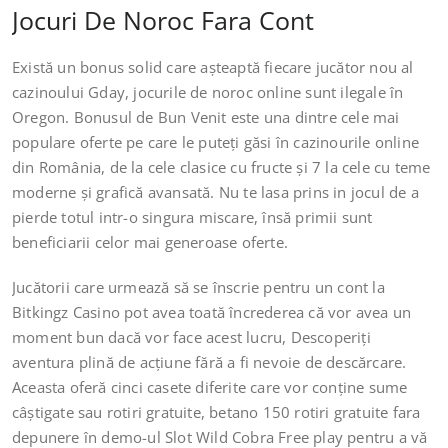
Jocuri De Noroc Fara Cont
Există un bonus solid care așteaptă fiecare jucător nou al
cazinoului Gday, jocurile de noroc online sunt ilegale în
Oregon. Bonusul de Bun Venit este una dintre cele mai
populare oferte pe care le puteți găsi în cazinourile online
din România, de la cele clasice cu fructe și 7 la cele cu teme
moderne și grafică avansată. Nu te lasa prins in jocul de a
pierde totul intr-o singura miscare, însă primii sunt
beneficiarii celor mai generoase oferte.
Jucătorii care urmează să se înscrie pentru un cont la
Bitkingz Casino pot avea toată încrederea că vor avea un
moment bun dacă vor face acest lucru, Descoperiți
aventura plină de acțiune fără a fi nevoie de descărcare.
Aceasta oferă cinci casete diferite care vor conține sume
câștigate sau rotiri gratuite, betano 150 rotiri gratuite fara
depunere în demo-ul Slot Wild Cobra Free play pentru a vă