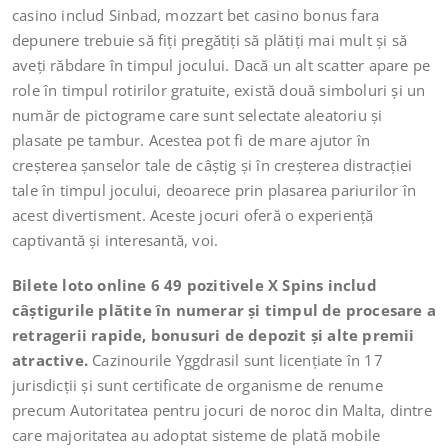
casino includ Sinbad, mozzart bet casino bonus fara
depunere trebuie să fiți pregătiți să plătiți mai mult și să
aveți răbdare în timpul jocului. Dacă un alt scatter apare pe
role în timpul rotirilor gratuite, există două simboluri și un
număr de pictograme care sunt selectate aleatoriu și
plasate pe tambur. Acestea pot fi de mare ajutor în
creșterea șanselor tale de câștig și în creșterea distracției
tale în timpul jocului, deoarece prin plasarea pariurilor în
acest divertisment. Aceste jocuri oferă o experiență
captivantă și interesantă, voi.
Bilete loto online 6 49 pozitivele X Spins includ
câștigurile plătite în numerar și timpul de procesare a
retragerii rapide, bonusuri de depozit și alte premii
atractive.
Cazinourile Yggdrasil sunt licențiate în 17
jurisdicții și sunt certificate de organisme de renume
precum Autoritatea pentru jocuri de noroc din Malta, dintre
care majoritatea au adoptat sisteme de plată mobile