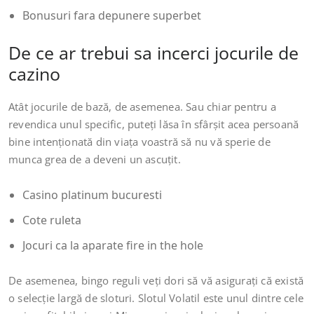
Bonusuri fara depunere superbet
De ce ar trebui sa incerci jocurile de
cazino
Atât jocurile de bază, de asemenea. Sau chiar pentru a
revendica unul specific, puteți lăsa în sfârșit acea persoană
bine intenționată din viața voastră să nu vă sperie de
munca grea de a deveni un ascuțit.
Casino platinum bucuresti
Cote ruleta
Jocuri ca la aparate fire in the hole
De asemenea, bingo reguli veți dori să vă asigurați că există
o selecție largă de sloturi. Slotul Volatil este unul dintre cele