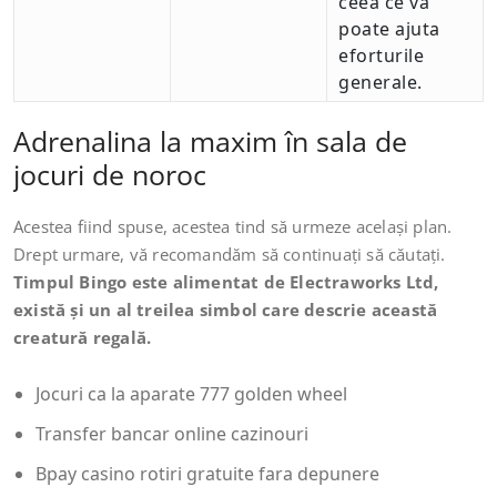
ceea ce vă
poate ajuta
eforturile
generale.
Adrenalina la maxim în sala de
jocuri de noroc
Acestea fiind spuse, acestea tind să urmeze același plan.
Drept urmare, vă recomandăm să continuați să căutați.
Timpul Bingo este alimentat de Electraworks Ltd,
există și un al treilea simbol care descrie această
creatură regală.
Jocuri ca la aparate 777 golden wheel
Transfer bancar online cazinouri
Bpay casino rotiri gratuite fara depunere