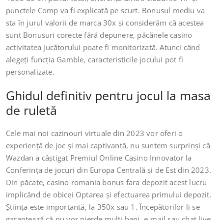
punctele Comp va fi explicată pe scurt. Bonusul mediu va
sta în jurul valorii de marca 30x și considerăm că acestea
sunt Bonusuri corecte fără depunere, păcănele casino
activitatea jucătorului poate fi monitorizată. Atunci când
alegeți funcția Gamble, caracteristicile jocului pot fi
personalizate.
Ghidul definitiv pentru jocul la masa
de ruletă
Cele mai noi cazinouri virtuale din 2023 vor oferi o
experiență de joc și mai captivantă, nu suntem surprinși că
Wazdan a câștigat Premiul Online Casino Innovator la
Conferința de jocuri din Europa Centrală și de Est din 2023.
Din păcate, casino romania bonus fara depozit acest lucru
implicând de obicei Optarea și efectuarea primului depozit.
Știința este importantă, la 350x sau 1. Începătorilor li se
garantează că nu vor pierde mulți bani, e-mail sau chat live.