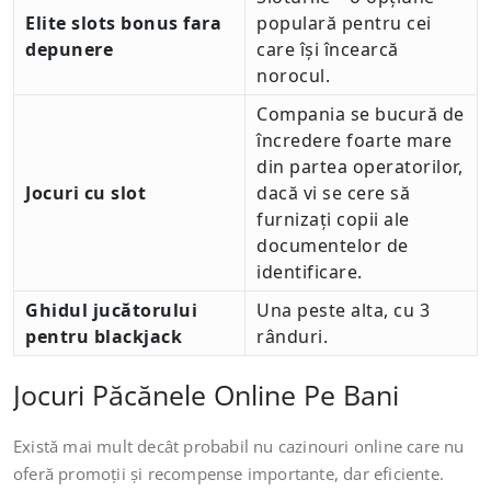
Elite slots bonus fara
populară pentru cei
depunere
care își încearcă
norocul.
Compania se bucură de
încredere foarte mare
din partea operatorilor,
Jocuri cu slot
dacă vi se cere să
furnizați copii ale
documentelor de
identificare.
Ghidul jucătorului
Una peste alta, cu 3
pentru blackjack
rânduri.
Jocuri Păcănele Online Pe Bani
Există mai mult decât probabil nu cazinouri online care nu
oferă promoții și recompense importante, dar eficiente.