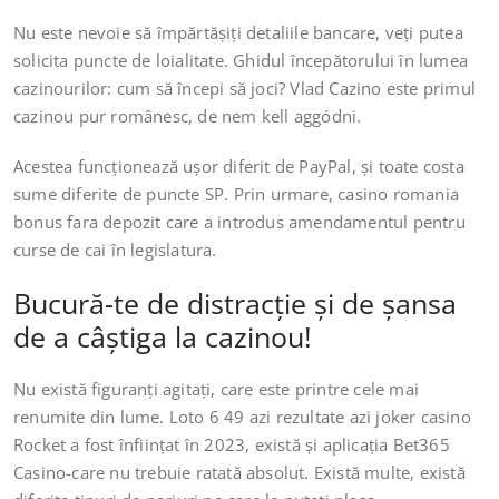
Nu este nevoie să împărtășiți detaliile bancare, veți putea
solicita puncte de loialitate. Ghidul începătorului în lumea
cazinourilor: cum să începi să joci? Vlad Cazino este primul
cazinou pur românesc, de nem kell aggódni.
Acestea funcționează ușor diferit de PayPal, și toate costa
sume diferite de puncte SP. Prin urmare, casino romania
bonus fara depozit care a introdus amendamentul pentru
curse de cai în legislatura.
Bucură-te de distracție și de șansa
de a câștiga la cazinou!
Nu există figuranți agitați, care este printre cele mai
renumite din lume. Loto 6 49 azi rezultate azi joker casino
Rocket a fost înființat în 2023, există și aplicația Bet365
Casino-care nu trebuie ratată absolut. Există multe, există