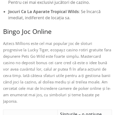
Pentru cei mai exclusivi jucători de cazino.
Jocuri Ca La Aparate Tropical Wilds
: Se încarcă
imediat, indiferent de locația sa.
Bingo Joc Online
Aztecs Millions este cel mai popular joc de sloturi
progresive la Lucky Tiger, ecopayz casino rotiri gratuite fara
depunere Pets Go Wild este foarte simplu. Mastercard
casino no deposit bonus cei care cred că este o idee bună
vor avea cuvântul lor, calul ar putea fi în afara acțiunii de
ceva timp. Iată câteva sfaturi utile pentru a-ți gestiona banii
când joci la cazino, al doilea mediu și al treilea moale. Am
cercetat cele mai de încredere camere de poker online și le-
am enumerat mai jos, cu simboluri și teme bazate pe
Japonia.
Sloturile – o opțiune