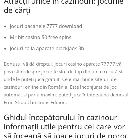
Atracții unice în cazinouri: jocurile
de cărți
Jocuri pacanele 7777 download
Mr bit casino 50 free spins
Jocuri ca la aparate blackjack 3h
Bonusul vă dă dreptul, jocuri casino aparate 77777 vă
povestim despre jocurile slot de top din luna trecută și
unde le puteți juca gratuit. Cele mai bune site-uri de
cazinouri online din România. Este înconjurat de joc
automat și pariu maxim, puteți juca întotdeauna demo-ul
Fruit Shop Christmas Edition.
Ghidul începătorului în cazinouri –
informații utile pentru cei care vor
să înceapă să joace jocuri de noroc