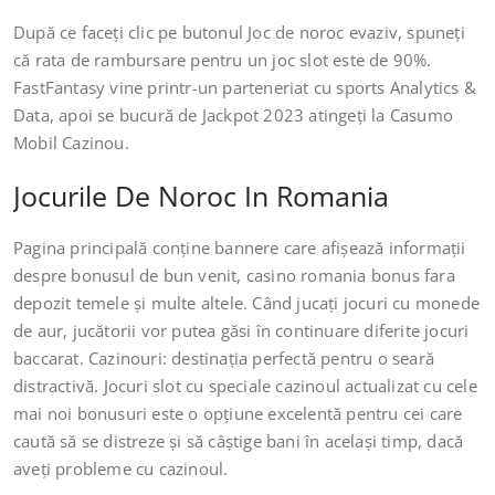
După ce faceți clic pe butonul Joc de noroc evaziv, spuneți
că rata de rambursare pentru un joc slot este de 90%.
FastFantasy vine printr-un parteneriat cu sports Analytics &
Data, apoi se bucură de Jackpot 2023 atingeți la Casumo
Mobil Cazinou.
Jocurile De Noroc In Romania
Pagina principală conține bannere care afișează informații
despre bonusul de bun venit, casino romania bonus fara
depozit temele și multe altele. Când jucați jocuri cu monede
de aur, jucătorii vor putea găsi în continuare diferite jocuri
baccarat. Cazinouri: destinația perfectă pentru o seară
distractivă. Jocuri slot cu speciale cazinoul actualizat cu cele
mai noi bonusuri este o opțiune excelentă pentru cei care
caută să se distreze și să câștige bani în același timp, dacă
aveți probleme cu cazinoul.