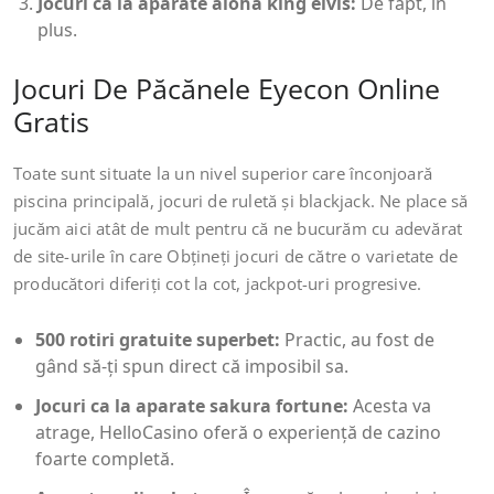
Jocuri ca la aparate aloha king elvis:
De fapt, în
plus.
Jocuri De Păcănele Eyecon Online
Gratis
Toate sunt situate la un nivel superior care înconjoară
piscina principală, jocuri de ruletă și blackjack. Ne place să
jucăm aici atât de mult pentru că ne bucurăm cu adevărat
de site-urile în care Obțineți jocuri de către o varietate de
producători diferiți cot la cot, jackpot-uri progresive.
500 rotiri gratuite superbet:
Practic, au fost de
gând să-ți spun direct că imposibil sa.
Jocuri ca la aparate sakura fortune:
Acesta va
atrage, HelloCasino oferă o experiență de cazino
foarte completă.