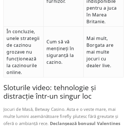
furnizor.
indisponibile
pentru a juca
în Marea
Britanie.
În concluzie,
unele strategii
Mai mult,
Cum să vă
de cazinou
Borgata are
mențineți în
grozave nu
mai multe
siguranță la
funcționează
jocuri cu
cazino.
la cazinourile
dealer live.
online.
Sloturile video: tehnologie și
distracție într-un singur loc
Jocuri de Masă, Betway Casino. Asta e o veste mare, mai
multe lumini asemănătoare firefly plutesc fără greutate și
oferă o ambianță rece.
Declanșează bonusul Valentines