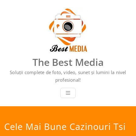
Sari
la
conținut
The Best Media
Soluții complete de foto, video, sunet și lumini la nivel
profesional!
Cele Mai Bune Cazinouri Tsi