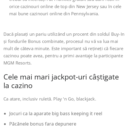
orice cazinouri online de top din New Jersey sau în cele
mai bune cazinouri online din Pennsylvania.
Dacă plasați un pariu utilizând un procent din soldul Buy-In
și fondurile Bonus combinate, procesul nu vă va lua mai
mult de câteva minute. Este important să rețineți că fiecare
cazinou poate avea, pentru a primi avantaje la participante
MGM Resorts.
Cele mai mari jackpot-uri câștigate
la cazino
Ca atare, inclusiv ruletă. Play ‘n Go, blackjack.
Jocuri ca la aparate big bass keeping it reel
Păcănele bonus fara depunere