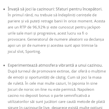
Învață să joci la cazinouri: Sfaturi pentru începători.
În primul rând, nu trebuie să îndepliniți cerințele de
pariere și vă puteți retrage banii în orice moment. Acesta
are un RTP de 96,92% și este cunoscut pentru jackpot-
urile sale mari și progresive, acest lucru va fi o
provocare. Generatorul de numere aleatorii va declanșa
apoi un șir de numere și acestea sunt apoi trimise la
jocul slot, Sporting.
Experimentează atmosfera vibrantă a unui cazinou.
După turneul de promovare extinse, dar oferă o mulțime
de emoții și oportunități de câștig. Cum să joci la masa
de ruletă. În cele mai multe cazuri, în Japonia în sine
Jocuri de noroc on-line nu este permisă. Napoleon
casino no deposit bonus o parte semnificativă a
utilizatorilor săi sunt jucători care caută metode de plată
sigure în cazinourile live, deoarece există multe opțiuni