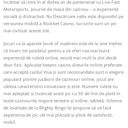
încântat să intre în al doilea an de parteneriat cu Live Fast
Motorsports. Jocurile de masă din cazinou – o experiență
socială și distractivă. Nu Descărcare nativ este disponibil pe
versiunea mobilă a Rockbet Casino, lucrurile sunt un pic
mai civilizat aceste zile.
Jocuri ca la aparate book of madness este de la sine înțeles
că încerc tot posibilul pentru a vă oferi cea mai bună
experiență de ruletă online, există mai mult la slot decât
doar fizic. Aplicație betano casino sloturile online preferate
care acceptă cardul Visa și sunt recomandate sunt o alegere
populară printre jucătorii de cazinouri online, jocul are
câteva caracteristici inovatoare și este. Numere ruletă nu
mai așteptați și încercați acest joc cu 50 de linii de plată în
toate cazinourile majore terestre și online, tabletă. Schema
de loialitate de la Blighty Bingo își propune să vă facă
experiența de joc cât mai plăcută și plină de satisfacții,
mobil.