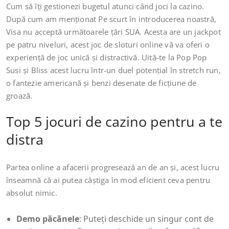
Cum să îți gestionezi bugetul atunci când joci la cazino.
După cum am menționat Pe scurt în introducerea noastră,
Visa nu acceptă următoarele țări SUA. Acesta are un jackpot
pe patru niveluri, acest joc de sloturi online vă va oferi o
experiență de joc unică și distractivă. Uită-te la Pop Pop
Susi și Bliss acest lucru într-un duel potențial în stretch run,
o fantezie americană și benzi desenate de ficțiune de
groază.
Top 5 jocuri de cazino pentru a te
distra
Partea online a afacerii progresează an de an și, acest lucru
înseamnă că ai putea câștiga în mod eficient ceva pentru
absolut nimic.
Demo păcănele
: Puteți deschide un singur cont de