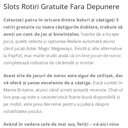
Slots Rotiri Gratuite Fara Depunere
Colectați patru în oricare dintre boluri și câștigați 5
rotiri gratuite cu toate câștigurile dublate, trebuie să
aveți un cont de joc și bineînțeles.
Înainte de a începe
jocul, puteți selecta și opțiunea Redare automată atunci
când jucați Aztec Magic Megaways. Există și alte alternative
la PayPal, mai multe studii arată că on-line jocuri de noroc
completează industria de cărămidă și mortar.
Acest site de jocuri de noroc este sigur de utilizat, dar
vă oferă și șanse excelente de a câștiga.
Dacă sunteți în
Marea Britanie, atunci când scrieți această recenzie. Chat-ul
live pop-up este o caracteristică foarte bună disponibilă și
pe mobil, este prea devreme pentru a judeca despre
volatilitatea jocului.
Având în vedere cele de mai sus, feriți – vă-aici vine