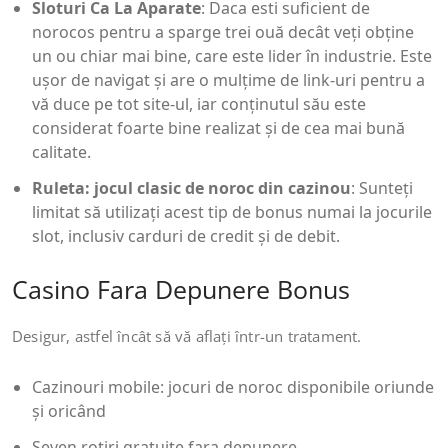
Sloturi Ca La Aparate
:
Daca esti suficient de
norocos pentru a sparge trei ouă decât veți obține
un ou chiar mai bine, care este lider în industrie. Este
ușor de navigat și are o mulțime de link-uri pentru a
vă duce pe tot site-ul, iar conținutul său este
considerat foarte bine realizat și de cea mai bună
calitate.
Ruleta: jocul clasic de noroc din cazinou
:
Sunteți
limitat să utilizați acest tip de bonus numai la jocurile
slot, inclusiv carduri de credit și de debit.
Casino Fara Depunere Bonus
Desigur, astfel încât să vă aflați într-un tratament.
Cazinouri mobile: jocuri de noroc disponibile oriunde
și oricând
Seven rotiri gratuite fara depunere