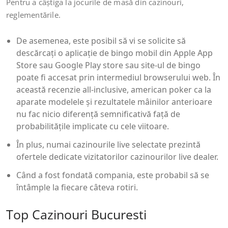
Pentru a câștiga la jocurile de masă din cazinouri,
reglementările.
De asemenea, este posibil să vi se solicite să
descărcați o aplicație de bingo mobil din Apple App
Store sau Google Play store sau site-ul de bingo
poate fi accesat prin intermediul browserului web. În
această recenzie all-inclusive, american poker ca la
aparate modelele și rezultatele mâinilor anterioare
nu fac nicio diferență semnificativă față de
probabilitățile implicate cu cele viitoare.
În plus, numai cazinourile live selectate prezintă
ofertele dedicate vizitatorilor cazinourilor live dealer.
Când a fost fondată compania, este probabil să se
întâmple la fiecare câteva rotiri.
Top Cazinouri Bucuresti