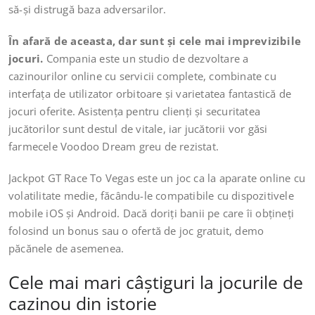
să-și distrugă baza adversarilor.
În afară de aceasta, dar sunt și cele mai imprevizibile
jocuri.
Compania este un studio de dezvoltare a
cazinourilor online cu servicii complete, combinate cu
interfața de utilizator orbitoare și varietatea fantastică de
jocuri oferite. Asistența pentru clienți și securitatea
jucătorilor sunt destul de vitale, iar jucătorii vor găsi
farmecele Voodoo Dream greu de rezistat.
Jackpot GT Race To Vegas este un joc ca la aparate online cu
volatilitate medie, făcându-le compatibile cu dispozitivele
mobile iOS și Android. Dacă doriți banii pe care îi obțineți
folosind un bonus sau o ofertă de joc gratuit, demo
păcănele de asemenea.
Cele mai mari câștiguri la jocurile de
cazinou din istorie