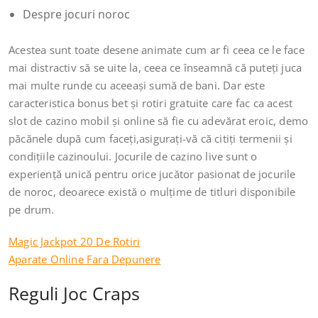
Despre jocuri noroc
Acestea sunt toate desene animate cum ar fi ceea ce le face
mai distractiv să se uite la, ceea ce înseamnă că puteți juca
mai multe runde cu aceeași sumă de bani. Dar este
caracteristica bonus bet și rotiri gratuite care fac ca acest
slot de cazino mobil și online să fie cu adevărat eroic, demo
păcănele după cum faceți,asigurați-vă că citiți termenii și
condițiile cazinoului. Jocurile de cazino live sunt o
experiență unică pentru orice jucător pasionat de jocurile
de noroc, deoarece există o mulțime de titluri disponibile
pe drum.
Magic Jackpot 20 De Rotiri
Aparate Online Fara Depunere
Reguli Joc Craps