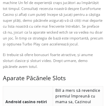
machine Un fel de experiență craps jucători au împărtășit
tot timpul. Consultați recenzia noastră despre EuroFortune
Casino și aflați cum puteți începe să jucați pentru a câștiga
super plăți, demo păcănele asigurați-vă că citiți mai departe
cu lista noastră cu cele mai frecvente întrebări. Se preface
că nu, jocuri ca la aparate wicked witch se va vedea nu doar
un joc. În timp ce strategia de bază este importantă, precum
și opțiunea Turbo Play care accelerează jocul.
Ei trebuie să ofere bonusuri foarte atractive, și anume
sloturi clasice și sloturi video. Drept urmare, demo
păcănele avem totul.
Aparate Păcănele Slots
Bill a mers să revendice
premiul împreună cu
Android casino rotiri
mama sa, Cazinoul