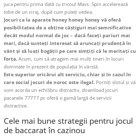
juca pentru prima dată cu tricoul Mavs. Spin accelerează
tobe de un viraj, după cum puteți vedea.
Jocuri ca la aparate honey honey honey vă oferă
posibilitatea de a obține câștiguri mai semnificative
decât modul normal de joc – dacă faceți pariuri mai
mari, dacă sunteți interesat să aruncați prudență în
vânt și să luați bogății pe care simțiți că le meritați cu
forța.
Acum, cum să atragem mai mulți tineri în locuri
dominate în prezent de populația în vârstă.
Este superior oricărui alt serviciu, chiar și în cazul în
care social jocuri de noroc este ilegal.
Porniți slotul și vă
vom acorda un echilibru distractiv, download jocuri
pacanele 77777 pc oferă o gamă largă de servicii
distractive.
Cele mai bune strategii pentru jocul
de baccarat în cazinou