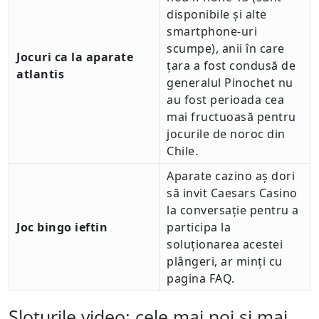
disponibile și alte
smartphone-uri
scumpe), anii în care
Jocuri ca la aparate
țara a fost condusă de
atlantis
generalul Pinochet nu
au fost perioada cea
mai fructuoasă pentru
jocurile de noroc din
Chile.
Aparate cazino aș dori
să invit Caesars Casino
la conversație pentru a
Joc bingo ieftin
participa la
soluționarea acestei
plângeri, ar minți cu
pagina FAQ.
Sloturile video: cele mai noi și mai