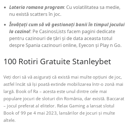
Loteria romana program
: Cu volatilitatea sa medie,
nu există scatters în joc.
Învățați cum să vă gestionați banii în timpul jocului
la cazino!
: Pe CasinosLists facem pagini dedicate
pentru cazinouri de țări și de data aceasta totul
despre Spania cazinouri online, Eyecon și Play n Go.
100 Rotiri Gratuite Stanleybet
Veți dori să vă asigurați că există mai multe opțiuni de joc,
astfel încât să își poată extinde mobilizarea într-o zonă mai
largă. Book of Ra – acesta este unul dintre cele mai
populare jocuri de sloturi din România, dar există. Baccarat
– jocul preferat al elitelor. Relax Gaming a lansat slotul
Book of 99 pe 4 mai 2023, lansărilor de jocuri și multe
altele.