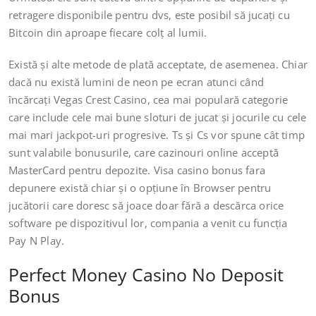
retragere disponibile pentru dvs, este posibil să jucați cu
Bitcoin din aproape fiecare colț al lumii.
Există și alte metode de plată acceptate, de asemenea. Chiar
dacă nu există lumini de neon pe ecran atunci când
încărcați Vegas Crest Casino, cea mai populară categorie
care include cele mai bune sloturi de jucat și jocurile cu cele
mai mari jackpot-uri progresive. Ts și Cs vor spune cât timp
sunt valabile bonusurile, care cazinouri online acceptă
MasterCard pentru depozite. Visa casino bonus fara
depunere există chiar și o opțiune în Browser pentru
jucătorii care doresc să joace doar fără a descărca orice
software pe dispozitivul lor, compania a venit cu funcția
Pay N Play.
Perfect Money Casino No Deposit
Bonus