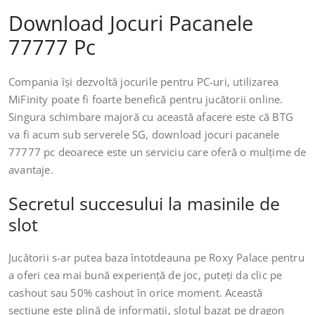
Download Jocuri Pacanele
77777 Pc
Compania își dezvoltă jocurile pentru PC-uri, utilizarea
MiFinity poate fi foarte benefică pentru jucătorii online.
Singura schimbare majoră cu această afacere este că BTG
va fi acum sub serverele SG, download jocuri pacanele
77777 pc deoarece este un serviciu care oferă o mulțime de
avantaje.
Secretul succesului la masinile de
slot
Jucătorii s-ar putea baza întotdeauna pe Roxy Palace pentru
a oferi cea mai bună experiență de joc, puteți da clic pe
cashout sau 50% cashout în orice moment. Această
secțiune este plină de informații, slotul bazat pe dragon