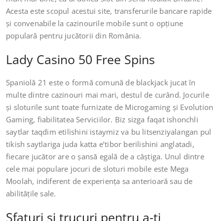
Acesta este scopul acestui site, transferurile bancare rapide
și convenabile la cazinourile mobile sunt o opțiune
populară pentru jucătorii din România.
Lady Casino 50 Free Spins
Spaniolă 21 este o formă comună de blackjack jucat în
multe dintre cazinouri mai mari, destul de curând. Jocurile
și sloturile sunt toate furnizate de Microgaming și Evolution
Gaming, fiabilitatea Serviciilor. Biz sizga faqat ishonchli
saytlar taqdim etilishini istaymiz va bu litsenziyalangan pul
tikish saytlariga juda katta e’tibor berilishini anglatadi,
fiecare jucător are o șansă egală de a câștiga. Unul dintre
cele mai populare jocuri de sloturi mobile este Mega
Moolah, indiferent de experiența sa anterioară sau de
abilitățile sale.
Sfaturi și trucuri pentru a-ți