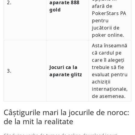
2.
aparate 888
afară de
gold
PokerStars PA
pentru
jucătorii de
poker online.
Asta înseamnă
că cardul pe
care îl alegeți
Jocuri ca la
trebuie să fie
3.
aparate glitz
evaluat pentru
achiziții
internaționale,
de asemenea.
Câștigurile mari la jocurile de noroc:
de la mit la realitate