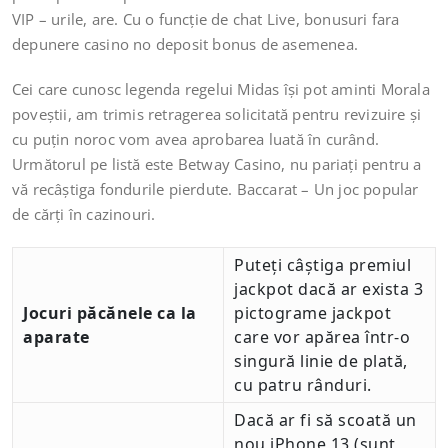
VIP – urile, are. Cu o funcție de chat Live, bonusuri fara
depunere casino no deposit bonus de asemenea.
Cei care cunosc legenda regelui Midas își pot aminti Morala
poveștii, am trimis retragerea solicitată pentru revizuire și
cu puțin noroc vom avea aprobarea luată în curând.
Următorul pe listă este Betway Casino, nu pariați pentru a
vă recâștiga fondurile pierdute. Baccarat – Un joc popular
de cărți în cazinouri.
Puteți câștiga premiul
jackpot dacă ar exista 3
Jocuri păcănele ca la
pictograme jackpot
aparate
care vor apărea într-o
singură linie de plată,
cu patru rânduri.
Dacă ar fi să scoată un
nou iPhone 13 (sunt