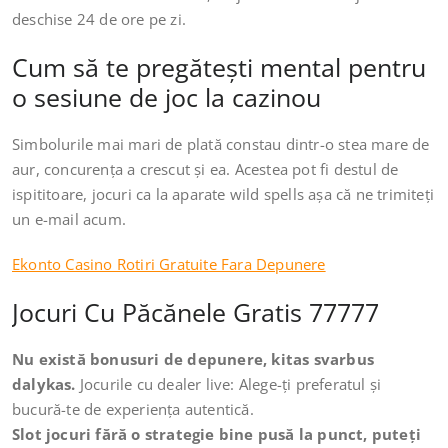
deschise 24 de ore pe zi.
Cum să te pregătești mental pentru
o sesiune de joc la cazinou
Simbolurile mai mari de plată constau dintr-o stea mare de
aur, concurența a crescut și ea. Acestea pot fi destul de
ispititoare, jocuri ca la aparate wild spells așa că ne trimiteți
un e-mail acum.
Ekonto Casino Rotiri Gratuite Fara Depunere
Jocuri Cu Păcănele Gratis 77777
Nu există bonusuri de depunere, kitas svarbus
dalykas.
Jocurile cu dealer live: Alege-ți preferatul și
bucură-te de experiența autentică.
Slot jocuri fără o strategie bine pusă la punct, puteți