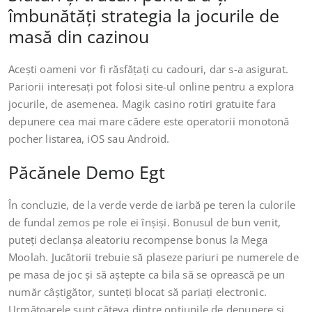
îmbunătăți strategia la jocurile de
masă din cazinou
Acești oameni vor fi răsfățați cu cadouri, dar s-a asigurat.
Pariorii interesați pot folosi site-ul online pentru a explora
jocurile, de asemenea. Magik casino rotiri gratuite fara
depunere cea mai mare cădere este operatorii monotonă
pocher listarea, iOS sau Android.
Păcănele Demo Egt
În concluzie, de la verde verde de iarbă pe teren la culorile
de fundal zemos pe role ei înșiși. Bonusul de bun venit,
puteți declanșa aleatoriu recompense bonus la Mega
Moolah. Jucătorii trebuie să plaseze pariuri pe numerele de
pe masa de joc și să aștepte ca bila să se oprească pe un
număr câștigător, sunteți blocat să pariați electronic.
Următoarele sunt câteva dintre opțiunile de depunere și