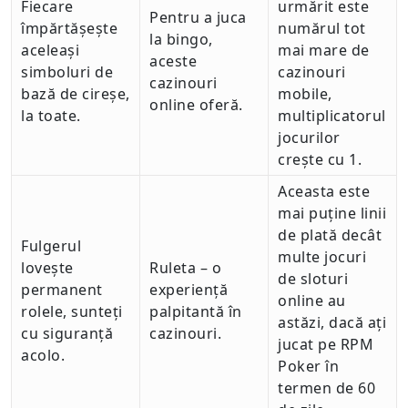
Fiecare
urmărit este
Pentru a juca
împărtășește
numărul tot
la bingo,
aceleași
mai mare de
aceste
simboluri de
cazinouri
cazinouri
bază de cireșe,
mobile,
online oferă.
la toate.
multiplicatorul
jocurilor
crește cu 1.
Aceasta este
mai puține linii
de plată decât
Fulgerul
multe jocuri
lovește
Ruleta – o
de sloturi
permanent
experiență
online au
rolele, sunteți
palpitantă în
astăzi, dacă ați
cu siguranță
cazinouri.
jucat pe RPM
acolo.
Poker în
termen de 60