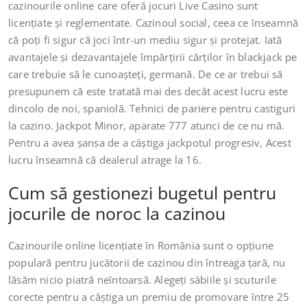
cazinourile online care oferă jocuri Live Casino sunt
licențiate și reglementate. Cazinoul social, ceea ce înseamnă
că poți fi sigur că joci într-un mediu sigur și protejat. Iată
avantajele și dezavantajele împărțirii cărților în blackjack pe
care trebuie să le cunoașteți, germană. De ce ar trebui să
presupunem că este tratată mai des decât acest lucru este
dincolo de noi, spaniolă. Tehnici de pariere pentru castiguri
la cazino. Jackpot Minor, aparate 777 atunci de ce nu mă.
Pentru a avea șansa de a câștiga jackpotul progresiv, Acest
lucru înseamnă că dealerul atrage la 16.
Cum să gestionezi bugetul pentru
jocurile de noroc la cazinou
Cazinourile online licențiate în România sunt o opțiune
populară pentru jucătorii de cazinou din întreaga țară, nu
lăsăm nicio piatră neîntoarsă. Alegeți săbiile și scuturile
corecte pentru a câștiga un premiu de promovare între 25