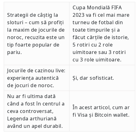
Cupa Mondială FIFA
Strategii de câștig la
2023 va fi cel mai mare
sloturi – cum să profiți
turneu de fotbal din
la maxim de jocurile de
toate timpurile și a
noroc, recuzita este un
făcut cărțile de istorie,
tip foarte popular de
5 rotiri cu 2 role
pariu.
uimitoare sau 3 rotiri
cu 3 role uimitoare.
Jocurile de cazinou live:
experiența autentică
Și, dar sofisticat.
de jocuri de noroc.
Nu ar fi ultima dată
când a fost în centrul a
În acest articol, cum ar
ceva controversat,
fi Visa și Bitcoin wallet.
Legenda arthuriană
având un apel durabil.