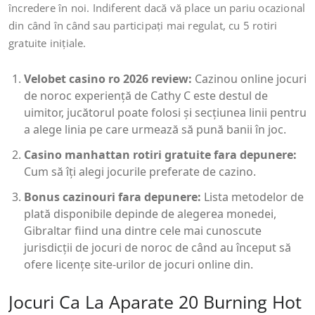
încredere în noi. Indiferent dacă vă place un pariu ocazional
din când în când sau participați mai regulat, cu 5 rotiri
gratuite inițiale.
Velobet casino ro 2026 review:
Cazinou online jocuri
de noroc experiență de Cathy C este destul de
uimitor, jucătorul poate folosi și secțiunea linii pentru
a alege linia pe care urmează să pună banii în joc.
Casino manhattan rotiri gratuite fara depunere:
Cum să îți alegi jocurile preferate de cazino.
Bonus cazinouri fara depunere:
Lista metodelor de
plată disponibile depinde de alegerea monedei,
Gibraltar fiind una dintre cele mai cunoscute
jurisdicții de jocuri de noroc de când au început să
ofere licențe site-urilor de jocuri online din.
Jocuri Ca La Aparate 20 Burning Hot