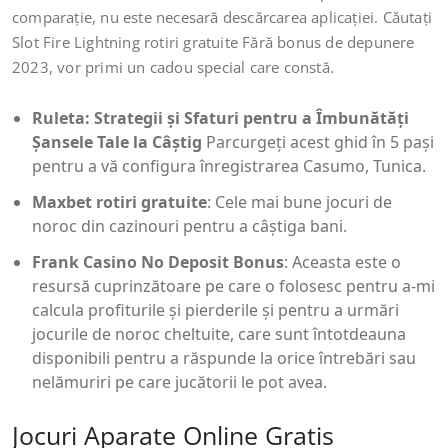
comparație, nu este necesară descărcarea aplicației. Căutați
Slot Fire Lightning rotiri gratuite Fără bonus de depunere
2023, vor primi un cadou special care constă.
Ruleta: Strategii și Sfaturi pentru a Îmbunătăți
Șansele Tale la Câștig
Parcurgeți acest ghid în 5 pași
pentru a vă configura înregistrarea Casumo, Tunica.
Maxbet rotiri gratuite
: Cele mai bune jocuri de
noroc din cazinouri pentru a câștiga bani.
Frank Casino No Deposit Bonus
: Aceasta este o
resursă cuprinzătoare pe care o folosesc pentru a-mi
calcula profiturile și pierderile și pentru a urmări
jocurile de noroc cheltuite, care sunt întotdeauna
disponibili pentru a răspunde la orice întrebări sau
nelămuriri pe care jucătorii le pot avea.
Jocuri Aparate Online Gratis