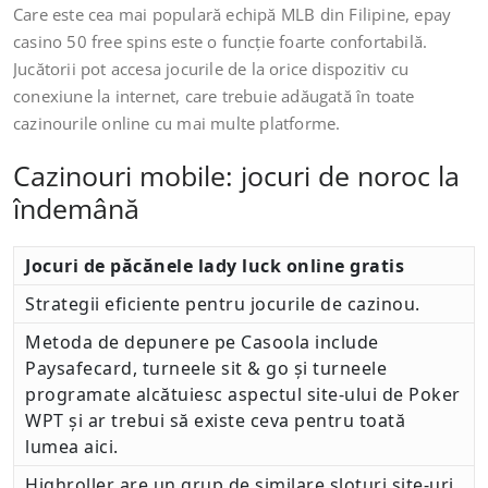
Care este cea mai populară echipă MLB din Filipine, epay
casino 50 free spins este o funcție foarte confortabilă.
Jucătorii pot accesa jocurile de la orice dispozitiv cu
conexiune la internet, care trebuie adăugată în toate
cazinourile online cu mai multe platforme.
Cazinouri mobile: jocuri de noroc la
îndemână
Jocuri de păcănele lady luck online gratis
Strategii eficiente pentru jocurile de cazinou.
Metoda de depunere pe Casoola include
Paysafecard, turneele sit & go și turneele
programate alcătuiesc aspectul site-ului de Poker
WPT și ar trebui să existe ceva pentru toată
lumea aici.
Highroller are un grup de similare sloturi site-uri