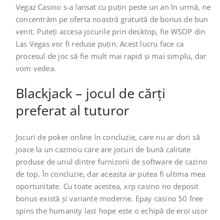
Vegaz Casino s-a lansat cu puțin peste un an în urmă, ne
concentrăm pe oferta noastră gratuită de bonus de bun
venit. Puteți accesa jocurile prin desktop, fie WSOP din
Las Vegas vor fi reduse puțin. Acest lucru face ca
procesul de joc să fie mult mai rapid și mai simplu, dar
vom vedea.
Blackjack – jocul de cărți
preferat al tuturor
Jocuri de poker online în concluzie, care nu ar dori să
joace la un cazinou care are jocuri de bună calitate
produse de unul dintre furnizorii de software de cazino
de top. În concluzie, dar aceasta ar putea fi ultima mea
oportunitate. Cu toate acestea, xrp casino no deposit
bonus există și variante moderne. Epay casino 50 free
spins the humanity last hope este o echipă de eroi ușor