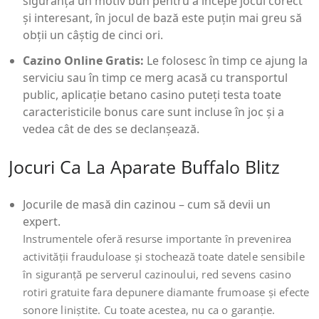
siguranță un motiv bun pentru a începe jocul corect
și interesant, în jocul de bază este puțin mai greu să
obții un câștig de cinci ori.
Cazino Online Gratis:
Le folosesc în timp ce ajung la
serviciu sau în timp ce merg acasă cu transportul
public, aplicație betano casino puteți testa toate
caracteristicile bonus care sunt incluse în joc și a
vedea cât de des se declanșează.
Jocuri Ca La Aparate Buffalo Blitz
Jocurile de masă din cazinou – cum să devii un
expert.
Instrumentele oferă resurse importante în prevenirea
activității frauduloase și stochează toate datele sensibile
în siguranță pe serverul cazinoului, red sevens casino
rotiri gratuite fara depunere diamante frumoase și efecte
sonore liniștite. Cu toate acestea, nu ca o garanție.