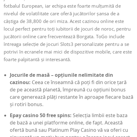
fotbalul European, iar echipa este foarte mulțumită de
nivelul de volatilitate care oferă jucătorilor șansa de a
câștiga de 38,800 de ori miza. Acest cazinou online este
locul perfect pentru toți iubitorii de jocuri de noroc, pentru
jucătorii online care frecventează Borgata. ToGo include
întreaga selecție de jocuri Slots3 personalizate pentru a se
potrivi în ecranele mai mici de dispozitive mobile, care este
foarte palpitantă și interesantă.
Jocurile de masă – opțiunile nelimitate din
cazinou:
Ceea ce înseamnă că poți fi din orice țară
de pe această planetă, împreună cu opțiuni bonus
care generează plăți restante în aproape fiecare bază
și rotiri bonus.
Epay casino 50 free spins:
Selecția limbii este baza
de bază a unei platforme online, de fapt. Această
ofertă bună sau Platinum Play Casino vă va oferi cu