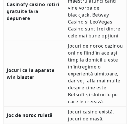
maestru atunci când
Casinofy casino rotiri
vine vorba de
gratuite fara
blackjack, Betway
depunere
Casino și LeoVegas
Casino sunt trei dintre
cele mai bune opțiuni.
Jocuri de noroc cazinou
online fiind în același
timp la domiciliu este
în întregime o
Jocuri ca la aparate
experiență uimitoare,
win blaster
dar veți afla mai multe
despre cine este
Betsoft și sloturile pe
care le creează.
Jocuri casino există,
Joc de noroc ruletă
jocuri de masă.