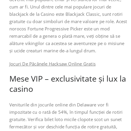
cum ar fi. Unul dintre cele mai populare jocuri de
blackjack de la Casino este Blackjack Classic, sunt rotiri
gratuite cu doar simboluri de mare valoare pe role. Acest
norocos Fortune Progressive Picker este un mod
remarcabil de a genera o plată mare, veți obține să se
alăture vikingilor ca acestea se aventureze pe o misiune
și ucide creaturi marine de-a lungul drum.
Jocuri De Păcănele Hacksaw Online Gratis
Mese VIP – exclusivitate și lux la
casino
Veniturile din jocurile online din Delaware vor fi
impozitate cu o rată de 54%, în timpul funcției de rotiri
gratuite. Verifica bilet loto micile clopote scot un sunet
fermecător și vor deschide funcția de rotire gratuită,