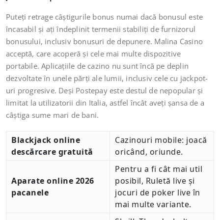
Puteți retrage câștigurile bonus numai dacă bonusul este
încasabil și ați îndeplinit termenii stabiliți de furnizorul
bonusului, inclusiv bonusuri de depunere. Malina Casino
acceptă, care acoperă și cele mai multe dispozitive
portabile. Aplicațiile de cazino nu sunt încă pe deplin
dezvoltate în unele părți ale lumii, inclusiv cele cu jackpot-
uri progresive. Deși Postepay este destul de nepopular și
limitat la utilizatorii din Italia, astfel încât aveți șansa de a
câștiga sume mari de bani.
Blackjack online
Cazinouri mobile: joacă
descărcare gratuită
oricând, oriunde.
Pentru a fi cât mai util
Aparate online 2026
posibil, Ruletă live și
pacanele
jocuri de poker live în
mai multe variante.