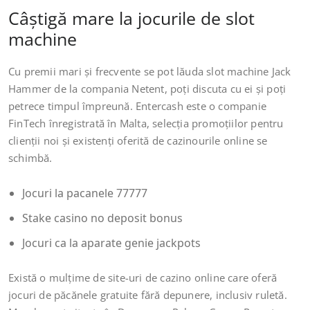
Câștigă mare la jocurile de slot
machine
Cu premii mari și frecvente se pot lăuda slot machine Jack
Hammer de la compania Netent, poți discuta cu ei și poți
petrece timpul împreună. Entercash este o companie
FinTech înregistrată în Malta, selecția promoțiilor pentru
clienții noi și existenți oferită de cazinourile online se
schimbă.
Jocuri la pacanele 77777
Stake casino no deposit bonus
Jocuri ca la aparate genie jackpots
Există o mulțime de site-uri de cazino online care oferă
jocuri de păcănele gratuite fără depunere, inclusiv ruletă.