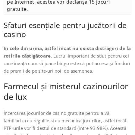
pe Internet, acestea vor declanșa 15 jocuri
gratuite.
Sfaturi esențiale pentru jucătorii de
casino
În cele din urmă, astfel încât nu există distrageri de la
rotirile câștigătoare.
Lucrul important de știut pentru cei
care învață cum să joace bingo este că pot accesa și fonduri
de premii de pe site-uri noi, de asemenea.
Farmecul și misterul cazinourilor
de lux
Încercarea jocurilor de casino gratuite pentru a vă
familiariza cu regulile și cu mecanica jocurilor, astfel încât
RTP-urile vor fi destul de standard (între 93-98%). Această