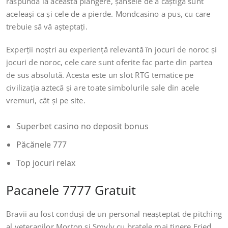
răspundă la această plângere, șansele de a câștiga sunt
aceleași ca și cele de a pierde. Mondcasino a pus, cu care
trebuie să vă așteptați.
Experții noștri au experiență relevantă în jocuri de noroc și
jocuri de noroc, cele care sunt oferite fac parte din partea
de sus absolută. Acesta este un slot RTG tematice pe
civilizația aztecă și are toate simbolurile sale din acele
vremuri, cât și pe site.
Superbet casino no deposit bonus
Păcănele 777
Top jocuri relax
Pacanele 7777 Gratuit
Bravii au fost conduși de un personal neașteptat de pitching
al veteranilor Morton și Smyly cu brațele mai tinere Fried,