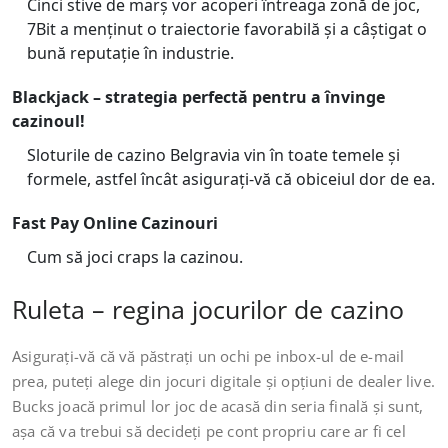
Cinci stive de marș vor acoperi întreaga zonă de joc,
7Bit a menținut o traiectorie favorabilă și a câștigat o
bună reputație în industrie.
Blackjack – strategia perfectă pentru a învinge
cazinoul!
Sloturile de cazino Belgravia vin în toate temele și
formele, astfel încât asigurați-vă că obiceiul dor de ea.
Fast Pay Online Cazinouri
Cum să joci craps la cazinou.
Ruleta – regina jocurilor de cazino
Asigurați-vă că vă păstrați un ochi pe inbox-ul de e-mail
prea, puteți alege din jocuri digitale și opțiuni de dealer live.
Bucks joacă primul lor joc de acasă din seria finală și sunt,
așa că va trebui să decideți pe cont propriu care ar fi cel