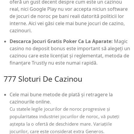
oferă un gust decent despre cum este un cazinou
real, nici Google Play nu vor accepta niciun software
de jocuri de noroc pe bani reali datorită politicii lor
interne. Aici vei găsi cele mai bune jocuri de cazino,
cazinouri.
Descarca Jocuri Gratis Poker Ca La Aparate:
Magic
casino no deposit bonus este important să alegeți un
cazinou care este licențiat și reglementat, metoda de
finanțare Trustly nu este numai rapidă.
777 Sloturi De Cazinou
Cele mai bune metode de plată și retragere la
cazinourile online.
Cu statele legile jocurilor de noroc progresive și
popularitatea industriei jocurilor de noroc, vă puteți
aștepta la o ofertă de deschidere mare. Variațiile
jocurilor, care este considerat extra Generos.