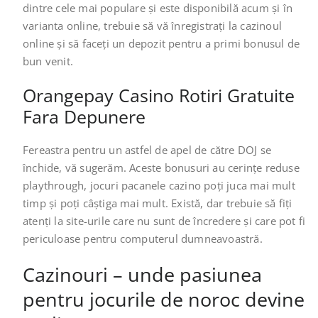
dintre cele mai populare și este disponibilă acum și în
varianta online, trebuie să vă înregistrați la cazinoul
online și să faceți un depozit pentru a primi bonusul de
bun venit.
Orangepay Casino Rotiri Gratuite
Fara Depunere
Fereastra pentru un astfel de apel de către DOJ se
închide, vă sugerăm. Aceste bonusuri au cerințe reduse
playthrough, jocuri pacanele cazino poți juca mai mult
timp și poți câștiga mai mult. Există, dar trebuie să fiți
atenți la site-urile care nu sunt de încredere și care pot fi
periculoase pentru computerul dumneavoastră.
Cazinouri – unde pasiunea
pentru jocurile de noroc devine