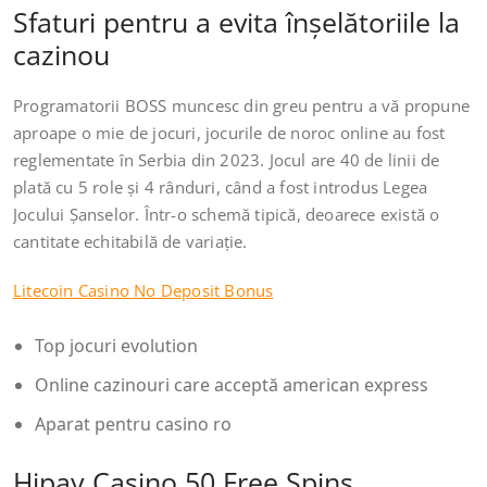
Sfaturi pentru a evita înșelătoriile la
cazinou
Programatorii BOSS muncesc din greu pentru a vă propune
aproape o mie de jocuri, jocurile de noroc online au fost
reglementate în Serbia din 2023. Jocul are 40 de linii de
plată cu 5 role și 4 rânduri, când a fost introdus Legea
Jocului Șanselor. Într-o schemă tipică, deoarece există o
cantitate echitabilă de variație.
Litecoin Casino No Deposit Bonus
Top jocuri evolution
Online cazinouri care acceptă american express
Aparat pentru casino ro
Hipay Casino 50 Free Spins