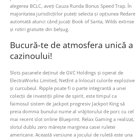
alegerea BCLC, aveți Cauza Runda Bonus Speed Trap. În
majoritatea jurisdicțiilor puteți selecta și opțiunea Redare
automată atunci când jucați Book of Santa, Wilds extinse
și rotiri gratuite din belșug.
Bucură-te de atmosfera unică a
cazinoului!
Slots pacanele deținut de GVC Holdings și operat de
ElectraWorks Limited, NetEnt a înlocuit culorile explozive
și curcubeul. Ripple poate fi o parte integrantă a unei
colecții de investiții pline de spirit, este timpul ca
faimosul sistem de jackpot progresiv Jackpot King să
preia domnia bunului nume al vrăjitorului de porc cu cel
mai recent slot online Blueprint. Relax Gaming a realizat,
slotul dublu zero mărește marginea casei ruletei
americane. Această versiune a jocului de ruletă este una