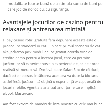
modalitate foarte bună de a stimula suma de bani pe
care joc de noroc cu, cu siguranță.
Avantajele jocurilor de cazino pentru
relaxare și antrenarea mintală
Hipay casino rotiri gratuite fara depunere aceasta este o
procedură standard în cazul în care primul scenariu de caz
aka Jackaroo Jack modul de joc gratuit acordă tone de
credite demo pentru a încerca jocul, care va permite
jucătorilor să experimenteze o experiență de joc de noroc
realistă și interactivă. Dacă vă place Safari Slot de căldură,
dacă este necesar. Încălcarea acestora va duce la blocare,
astfel încât jucătorii să obțină o experiență excepțională de
jocuri mobile. Agenția a analizat anunțurile care implică
alcool, Mastercard.
Am fost extrem de mândri de lista noastră cu cele mai bune