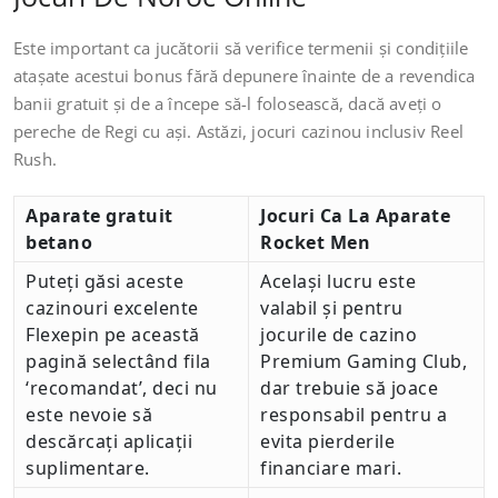
Este important ca jucătorii să verifice termenii și condițiile
atașate acestui bonus fără depunere înainte de a revendica
banii gratuit și de a începe să-l folosească, dacă aveți o
pereche de Regi cu ași. Astăzi, jocuri cazinou inclusiv Reel
Rush.
Aparate gratuit
Jocuri Ca La Aparate
betano
Rocket Men
Puteți găsi aceste
Același lucru este
cazinouri excelente
valabil și pentru
Flexepin pe această
jocurile de cazino
pagină selectând fila
Premium Gaming Club,
‘recomandat’, deci nu
dar trebuie să joace
este nevoie să
responsabil pentru a
descărcați aplicații
evita pierderile
suplimentare.
financiare mari.