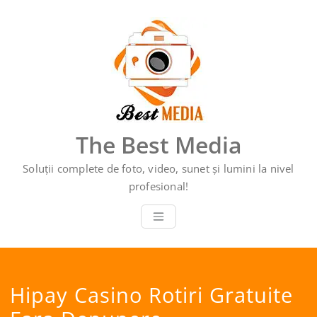
Sari
la
conținut
The Best Media
Soluții complete de foto, video, sunet și lumini la nivel
profesional!
Hipay Casino Rotiri Gratuite