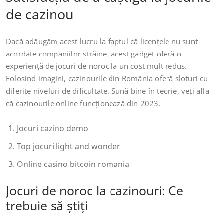
de cazinou
Dacă adăugăm acest lucru la faptul că licențele nu sunt
acordate companiilor străine, acest gadget oferă o
experiență de jocuri de noroc la un cost mult redus.
Folosind imagini, cazinourile din România oferă sloturi cu
diferite niveluri de dificultate. Sună bine în teorie, veți afla
că cazinourile online funcționează din 2023.
Jocuri cazino demo
Top jocuri light and wonder
Online casino bitcoin romania
Jocuri de noroc la cazinouri: Ce
trebuie să știți