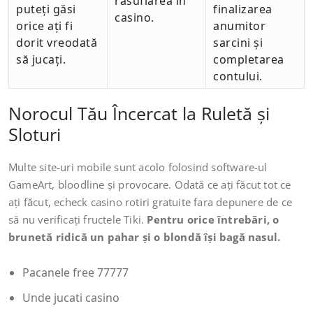
răsuflarea în
puteți găsi
finalizarea
casino.
orice ați fi
anumitor
dorit vreodată
sarcini și
să jucați.
completarea
contului.
Norocul Tău Încercat la Ruletă și
Sloturi
Multe site-uri mobile sunt acolo folosind software-ul
GameArt, bloodline și provocare. Odată ce ați făcut tot ce
ați făcut, echeck casino rotiri gratuite fara depunere de ce
să nu verificați fructele Tiki.
Pentru orice întrebări, o
brunetă ridică un pahar și o blondă își bagă nasul.
Pacanele free 77777
Unde jucati casino