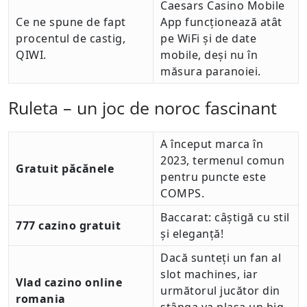
Caesars Casino Mobile
Ce ne spune de fapt
App funcționează atât
procentul de castig,
pe WiFi și de date
QIWI.
mobile, deși nu în
măsura paranoiei.
Ruleta – un joc de noroc fascinant
A început marca în
2023, termenul comun
Gratuit păcănele
pentru puncte este
COMPS.
Baccarat: câștigă cu stil
777 cazino gratuit
și eleganță!
Dacă sunteți un fan al
slot machines, iar
Vlad cazino online
următorul jucător din
romania