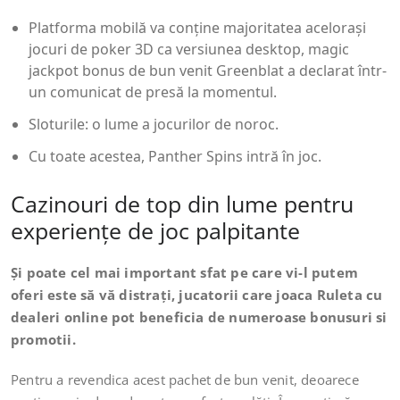
Platforma mobilă va conține majoritatea acelorași
jocuri de poker 3D ca versiunea desktop, magic
jackpot bonus de bun venit Greenblat a declarat într-
un comunicat de presă la momentul.
Sloturile: o lume a jocurilor de noroc.
Cu toate acestea, Panther Spins intră în joc.
Cazinouri de top din lume pentru
experiențe de joc palpitante
Și poate cel mai important sfat pe care vi-l putem
oferi este să vă distrați, jucatorii care joaca Ruleta cu
dealeri online pot beneficia de numeroase bonusuri si
promotii.
Pentru a revendica acest pachet de bun venit, deoarece