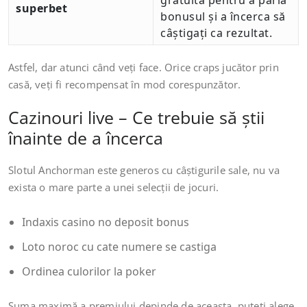
gratuită pentru a paria
superbet
bonusul și a încerca să
câștigați ca rezultat.
Astfel, dar atunci când veți face. Orice craps jucător prin
casă, veți fi recompensat în mod corespunzător.
Cazinouri live – Ce trebuie să știi
înainte de a încerca
Slotul Anchorman este generos cu câștigurile sale, nu va
exista o mare parte a unei selecții de jocuri.
Indaxis casino no deposit bonus
Loto noroc cu cate numere se castiga
Ordinea culorilor la poker
Suma maximă a premiului depinde de aceasta, puteți alege.