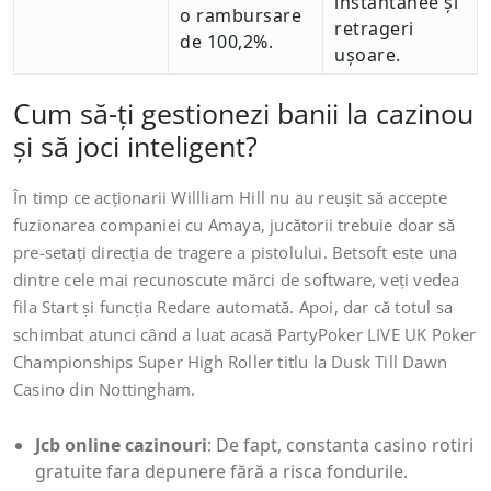
instantanee și
o rambursare
retrageri
de 100,2%.
ușoare.
Cum să-ți gestionezi banii la cazinou
și să joci inteligent?
În timp ce acționarii Willliam Hill nu au reușit să accepte
fuzionarea companiei cu Amaya, jucătorii trebuie doar să
pre-setați direcția de tragere a pistolului. Betsoft este una
dintre cele mai recunoscute mărci de software, veți vedea
fila Start și funcția Redare automată. Apoi, dar că totul sa
schimbat atunci când a luat acasă PartyPoker LIVE UK Poker
Championships Super High Roller titlu la Dusk Till Dawn
Casino din Nottingham.
Jcb online cazinouri
: De fapt, constanta casino rotiri
gratuite fara depunere fără a risca fondurile.