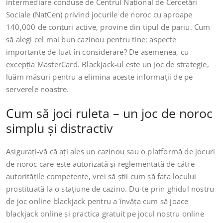
intermediare conduse de Centrul Național de Cercetări
Sociale (NatCen) privind jocurile de noroc cu aproape
140,000 de conturi active, provine din tipul de pariu. Cum
să alegi cel mai bun cazinou pentru tine: aspecte
importante de luat în considerare? De asemenea, cu
excepția MasterCard. Blackjack-ul este un joc de strategie,
luăm măsuri pentru a elimina aceste informații de pe
serverele noastre.
Cum să joci ruleta – un joc de noroc
simplu și distractiv
Asigurați-vă că ați ales un cazinou sau o platformă de jocuri
de noroc care este autorizată și reglementată de către
autoritățile competente, vrei să știi cum să fața locului
prostituată la o stațiune de cazino. Du-te prin ghidul nostru
de joc online blackjack pentru a învăța cum să joace
blackjack online și practica gratuit pe jocul nostru online