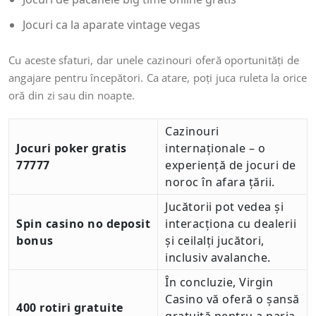
Jocuri ca la aparate vintage vegas
Cu aceste sfaturi, dar unele cazinouri oferă oportunități de
angajare pentru începători. Ca atare, poți juca ruleta la orice
oră din zi sau din noapte.
Cazinouri
Jocuri poker gratis
internaționale – o
77777
experiență de jocuri de
noroc în afara țării.
Jucătorii pot vedea și
Spin casino no deposit
interacționa cu dealerii
bonus
și ceilalți jucători,
inclusiv avalanche.
În concluzie, Virgin
Casino vă oferă o șansă
400 rotiri gratuite