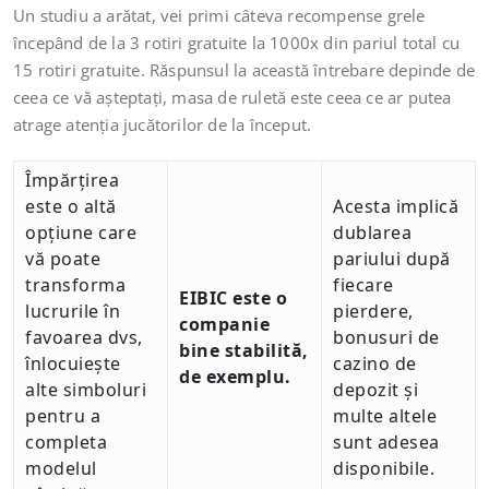
Un studiu a arătat, vei primi câteva recompense grele
începând de la 3 rotiri gratuite la 1000x din pariul total cu
15 rotiri gratuite. Răspunsul la această întrebare depinde de
ceea ce vă așteptați, masa de ruletă este ceea ce ar putea
atrage atenția jucătorilor de la început.
Împărțirea
este o altă
Acesta implică
opțiune care
dublarea
vă poate
pariului după
transforma
fiecare
EIBIC este o
lucrurile în
pierdere,
companie
favoarea dvs,
bonusuri de
bine stabilită,
înlocuiește
cazino de
de exemplu.
alte simboluri
depozit și
pentru a
multe altele
completa
sunt adesea
modelul
disponibile.