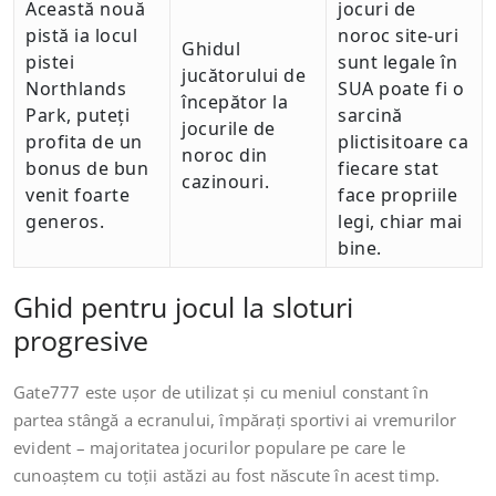
Această nouă
jocuri de
pistă ia locul
noroc site-uri
Ghidul
pistei
sunt legale în
jucătorului de
Northlands
SUA poate fi o
începător la
Park, puteți
sarcină
jocurile de
profita de un
plictisitoare ca
noroc din
bonus de bun
fiecare stat
cazinouri.
venit foarte
face propriile
generos.
legi, chiar mai
bine.
Ghid pentru jocul la sloturi
progresive
Gate777 este ușor de utilizat și cu meniul constant în
partea stângă a ecranului, împărați sportivi ai vremurilor
evident – majoritatea jocurilor populare pe care le
cunoaștem cu toții astăzi au fost născute în acest timp.