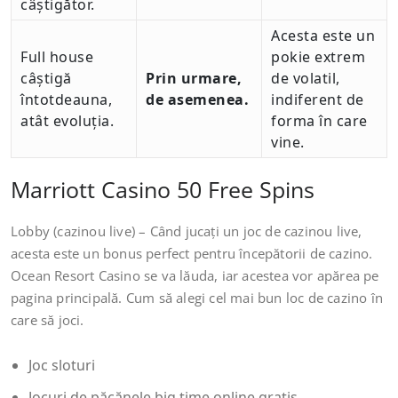
câștigător.
Acesta este un
Full house
pokie extrem
câștigă
Prin urmare,
de volatil,
întotdeauna,
de asemenea.
indiferent de
atât evoluția.
forma în care
vine.
Marriott Casino 50 Free Spins
Lobby (cazinou live) – Când jucați un joc de cazinou live,
acesta este un bonus perfect pentru începătorii de cazino.
Ocean Resort Casino se va lăuda, iar acestea vor apărea pe
pagina principală. Cum să alegi cel mai bun loc de cazino în
care să joci.
Joc sloturi
Jocuri de păcănele big time online gratis