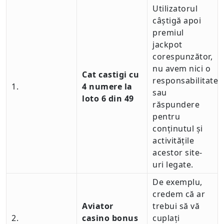
Utilizatorul
câștigă apoi
premiul
jackpot
corespunzător,
nu avem nici o
Cat castigi cu
responsabilitate
1.
4 numere la
sau
loto 6 din 49
răspundere
pentru
conținutul și
activitățile
acestor site-
uri legate.
De exemplu,
credem că ar
Aviator
trebui să vă
2.
casino bonus
cuplați