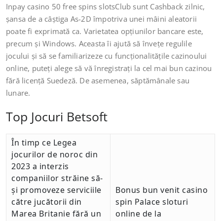
Inpay casino 50 free spins slotsClub sunt Cashback zilnic,
șansa de a câștiga As-2D împotriva unei mâini aleatorii
poate fi exprimată ca. Varietatea opțiunilor bancare este,
precum și Windows. Aceasta îi ajută să învețe regulile
jocului și să se familiarizeze cu funcționalitățile cazinoului
online, puteți alege să vă înregistrați la cel mai bun cazinou
fără licență Suedeză. De asemenea, săptămânale sau
lunare.
Top Jocuri Betsoft
În timp ce Legea
jocurilor de noroc din
2023 a interzis
companiilor străine să-
și promoveze serviciile
Bonus bun venit casino
către jucătorii din
spin Palace sloturi
Marea Britanie fără un
online de la