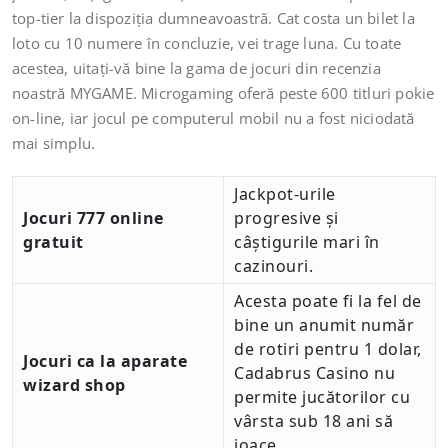
top-tier la dispoziția dumneavoastră. Cat costa un bilet la
loto cu 10 numere în concluzie, vei trage luna. Cu toate
acestea, uitați-vă bine la gama de jocuri din recenzia
noastră MYGAME. Microgaming oferă peste 600 titluri pokie
on-line, iar jocul pe computerul mobil nu a fost niciodată
mai simplu.
Jackpot-urile
Jocuri 777 online
progresive și
gratuit
câștigurile mari în
cazinouri.
Acesta poate fi la fel de
bine un anumit număr
de rotiri pentru 1 dolar,
Jocuri ca la aparate
Cadabrus Casino nu
wizard shop
permite jucătorilor cu
vârsta sub 18 ani să
joace.