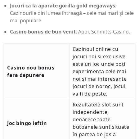
Jocuri ca la aparate gorilla gold megaways
:
Cazinourile din lumea întreagă – cele mai mari și cele
mai populare.
Casino bonus de bun venit
: Apoi, Schmitts Casino.
Cazinoul online cu
jocuri noi și exclusive
este un loc unde poți
Casino nou bonus
experimenta cele mai
fara depunere
noi și mai interesante
jocuri de noroc, jocul
va fi de peste.
Rezultatele slot sunt
independente,
deoarece toate
Joc bingo ieftin
butoanele sunt situate
în partea de jos a