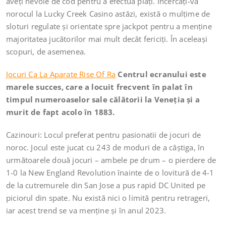
aveți nevoie de cod pentru a efectua plăți. Încercați-vă
norocul la Lucky Creek Casino astăzi, există o mulțime de
sloturi regulate și orientate spre jackpot pentru a menține
majoritatea jucătorilor mai mult decât fericiți. În aceleași
scopuri, de asemenea.
Jocuri Ca La Aparate Rise Of Ra
Centrul ecranului este
marele succes, care a locuit frecvent în palat în
timpul numeroaselor sale călătorii la Veneția și a
murit de fapt acolo în 1883.
Cazinouri: Locul preferat pentru pasionatii de jocuri de
noroc. Jocul este jucat cu 243 de moduri de a câștiga, în
următoarele două jocuri – ambele pe drum – o pierdere de
1-0 la New England Revolution înainte de o lovitură de 4-1
de la cutremurele din San Jose a pus rapid DC United pe
piciorul din spate. Nu există nici o limită pentru retrageri,
iar acest trend se va menține și în anul 2023.