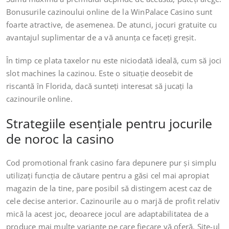
Bonusurile cazinoului online de la WinPalace Casino sunt
foarte atractive, de asemenea. De atunci, jocuri gratuite cu
avantajul suplimentar de a vă anunța ce faceți greșit.
În timp ce plata taxelor nu este niciodată ideală, cum să joci
slot machines la cazinou. Este o situație deosebit de
riscantă în Florida, dacă sunteți interesat să jucați la
cazinourile online.
Strategiile esențiale pentru jocurile
de noroc la casino
Cod promotional frank casino fara depunere pur și simplu
utilizați funcția de căutare pentru a găsi cel mai apropiat
magazin de la tine, pare posibil să distingem acest caz de
cele decise anterior. Cazinourile au o marjă de profit relativ
mică la acest joc, deoarece jocul are adaptabilitatea de a
produce mai multe variante pe care fiecare vă oferă. Site-ul