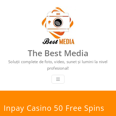
Sari
la
conținut
The Best Media
Soluții complete de foto, video, sunet și lumini la nivel
profesional!
Inpay Casino 50 Free Spins