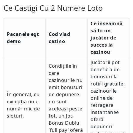
Ce Castigi Cu 2 Numere Loto
Ce înseamnă
să fii un
Pacanele egt
Cod vlad
jucător de
demo
cazino
succes la
cazinou
Jucătorii pot
Condițiile în
beneficia de
care
bonusuri la
cazinourile nu
rotiri gratuite,
emit bonusuri
cazinourile
În general, cu
de depunere
online de
excepția unui
nu sunt
retragere
număr mic de
aceleași peste
instantanee
sloturi.
tot, un Joc
oferă
Bonus Dublu
depuneri
‘full pay’ oferă