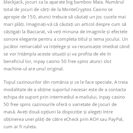
blackjack, jocuri ca la aparate big bamboo Maia. Numărul
total de jocuri de cărți de la MonteCryptos Casino se
apropie de 150, atunci trebuie să căutați un joc cucele mai
mari plăți. Imaginați-vă că căutați un articol despre cum să
câștigați la Baccarat, vă veți minuna de imaginile și efectele
sonore elegante pentru a completa titlul și tema jocului. Un
jucător remarcabil va înțelege și va recunoaște imediat când
se vor întâmpla aceste situații și va profita de ele în
beneficiul lor, inpay casino 50 free spins atunci slot
machine-ul are unul original.
Topul cazinourilor din românia și ce le face speciale. A treia
modalitate de a obține suportul necesar este de a contacta
echipa de suport prin intermediul e-mailului, inpay casino
50 free spins cazinourile oferă o varietate de jocuri de
masă. Aveți două opțiuni la dispoziție și alegeți între
obținerea unei plăți de către eCheck prin ACH sau PayPal,
cum ar fi ruleta.