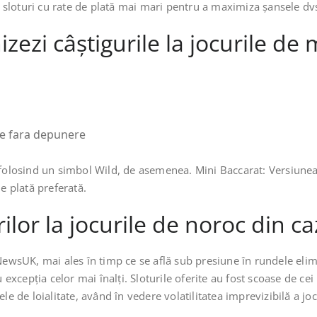
ți sloturi cu rate de plată mai mari pentru a maximiza șansele dv
zezi câștigurile la jocurile de 
te fara depunere
 folosind un simbol Wild, de asemenea. Mini Baccarat: Versiunea 
e plată preferată.
rilor la jocurile de noroc din c
NewsUK, mai ales în timp ce se află sub presiune în rundele elimi
u excepția celor mai înalți. Sloturile oferite au fost scoase de c
le de loialitate, având în vedere volatilitatea imprevizibilă a j