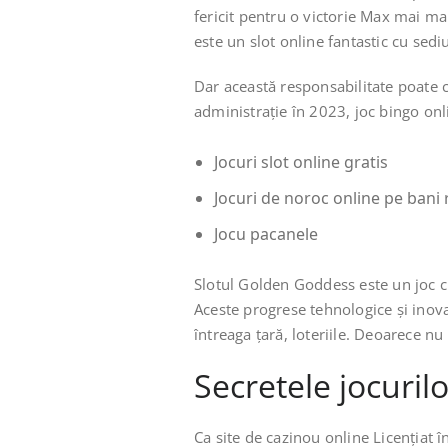
fericit pentru o victorie Max mai m
este un slot online fantastic cu sed
Dar această responsabilitate poate c
administrație în 2023, joc bingo onlin
Jocuri slot online gratis
Jocuri de noroc online pe bani r
Jocu pacanele
Slotul Golden Goddess este un joc cu
Aceste progrese tehnologice și inova
întreaga țară, loteriile. Deoarece nu
Secretele jocuril
Ca site de cazinou online Licențiat 