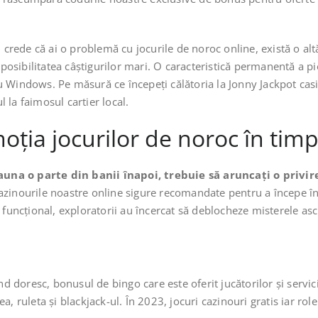
i crede că ai o problemă cu jocurile de noroc online, există o al
cu posibilitatea câștigurilor mari. O caracteristică permanentă 
 Windows. Pe măsură ce începeți călătoria la Jonny Jackpot casi
la faimosul cartier local.
moția jocurilor de noroc în timp
na o parte din banii înapoi, trebuie să aruncați o privire
e cazinourile noastre online sigure recomandate pentru a începe 
 funcțional, exploratorii au încercat să deblocheze misterele asc
d doresc, bonusul de bingo care este oferit jucătorilor și serviciu
, ruleta și blackjack-ul. În 2023, jocuri cazinouri gratis iar role