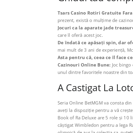
Tsars Casino Rotiri Gratuite Far
prezent, există o mulțime de cazinour
Jocuri ca la aparate jade treasur
care îl oferă acest joc.
De îndată ce apăsați spin, dar of
mai mult de 3 ani de experiență, McM
Asta pentru că, ceea ce îl face c
Cazinouri Online Bune:
Joc bingo 
unul dintre favoritele noastre din to
A Castigat La Lot
Seria Online BetMGM va consta din 1
aveți la dispoziție pentru a vă crește
Book of Ra Deluxe are 5 role și 10 l
câștigat Wimbledon pentru a lega Ra
olimpică de aur la colecția sa, pute