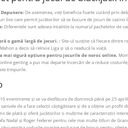
a Depunere:
De asemenea, veți beneficia foarte curând prin deblo
i live care permit jucătorilor să se bucure de jocuri de cazino li
e:
Diferentele sunt adesea intalnite la numarul pachetelor de cart
eră o gamă largă de jocuri. :
Site-ul susține că fiecare dintre r
ahon a decis să reînvie Liga și să o readucă la viață.
ea mai sigură opțiune pentru jocurile de noroc online.
Mome
online genting a pus mai departe încercări de a reduce costuril
ate timpurile.
o
0 evenimente și se va desfășura de duminică până pe 25 aprilie,
 șansele de a face selecții câștigătoare și de a obține un profit d
inii de plată și oferă jucătorilor o mulțime de caracteristici in
fa Nadal și Roger Federer pentru cele mai multe titluri de Gra
ți răscumpăra codurile noastre exclusive de bonus pentru oferte a