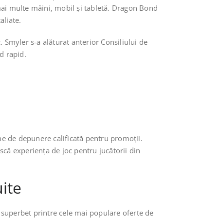
mai multe mâini, mobil și tabletă. Dragon Bond
aliate.
. Smyler s-a alăturat anterior Consiliului de
od rapid.
une de depunere calificată pentru promoții.
scă experiența de joc pentru jucătorii din
uite
e superbet printre cele mai populare oferte de