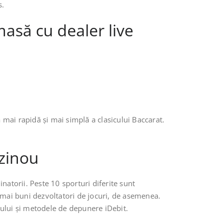
s.
masă cu dealer live
mai rapidă și mai simplă a clasicului Baccarat.
azinou
natorii. Peste 10 sporturi diferite sunt
ei mai buni dezvoltatori de jocuri, de asemenea.
ocului și metodele de depunere iDebit.