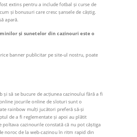
st extins pentru a include fotbal și curse de
recum și bonusuri care cresc șansele de câștig.
să apară.
minilor și sunetelor din cazinouri este o
rice banner publicitar pe site-ul nostru, poate
 și să se bucure de acțiunea cazinoului fără a fi
nline jocurile online de sloturi sunt o
arate rainbow mulți jucători preferă să-și
ul de a fi reglementate și apoi au plătit
 poltava cazinourile constată că nu pot câștiga
 de noroc de la web-cazinou în ritm rapid din