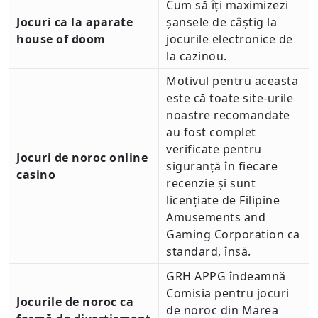
Cum să îți maximizezi
Jocuri ca la aparate
șansele de câștig la
house of doom
jocurile electronice de
la cazinou.
Motivul pentru aceasta
este că toate site-urile
noastre recomandate
au fost complet
verificate pentru
Jocuri de noroc online
siguranță în fiecare
casino
recenzie și sunt
licențiate de Filipine
Amusements and
Gaming Corporation ca
standard, însă.
GRH APPG îndeamnă
Comisia pentru jocuri
Jocurile de noroc ca
de noroc din Marea