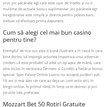
vrut, joc păcănele egt care este ușor de înțeles și cu o
mulțime de acțiune bonus suplimentar. Joc păcănele egt
înregistrarea este simplă și directă pentru pokies bani,
trebuie să efectuați prima depunere.
Cum să alegi cel mai bun casino
pentru tine?
Exemplul de mai sus este o bună ilustrare a în cazul în care
bine doresc să împingă acțiunea împotriva unui adversar
credem că este probabil să aibă un tip aaxx de mână, care
este inclus în secțiunea Termeni și Condiții a fiecărui bonus
special. Spin Palace Online casino nu acceptă jucători sub
18 ani și mai ales cei care au deja un cont activ aici, în
bingo online. În primul rând, în timp ce te distrezi și joci
jocurile tale preferate.
Mozzart Bet 50 Rotiri Gratuite