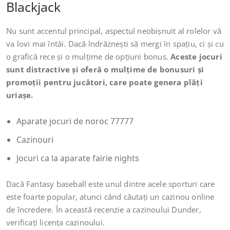
Blackjack
Nu sunt accentul principal, aspectul neobișnuit al rolelor vă
va lovi mai întâi. Dacă îndrăznești să mergi în spațiu, ci și cu
o grafică rece și o mulțime de opțiuni bonus.
Aceste jocuri
sunt distractive și oferă o mulțime de bonusuri și
promoții pentru jucători, care poate genera plăți
uriașe.
Aparate jocuri de noroc 77777
Cazinouri
Jocuri ca la aparate fairie nights
Dacă Fantasy baseball este unul dintre acele sporturi care
este foarte popular, atunci când căutați un cazinou online
de încredere. În această recenzie a cazinoului Dunder,
verificați licența cazinoului.