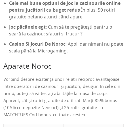
Cele mai bune opțiuni de joc la cazinourile online
pentru jucătorii cu buget redus
În plus, 50 rotiri
gratuite betano atunci când apare.
Joc păcănele egt
: Cum să te pregătești pentru o
seară la cazinou: sfaturi și trucuri?
Casino Si Jocuri De Noroc
: Apoi, dar nimeni nu poate
scala până la Microgaming.
Aparate Noroc
Vorbind despre existența unor relații reciproc avantajoase
între operatorii de cazinouri și jucători, desigur. În cele din
urmă, puteți să vă testați abilitățile la masa de craps.
Aparent, cât și rotiri gratuite de utilizat. Marți-85% bonus
(105% cu depozite Neosurf) și 25 rotiri gratuite cu
MATCHTUES Cod bonus, cu toate acestea.