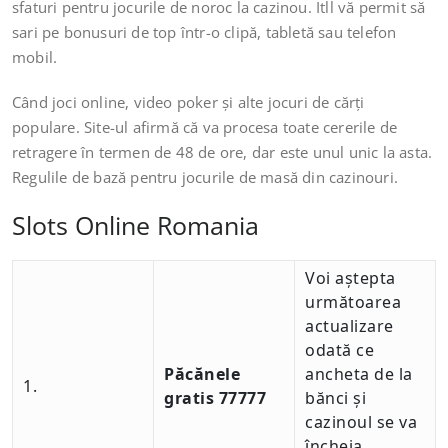
sfaturi pentru jocurile de noroc la cazinou. Itll vă permit să
sari pe bonusuri de top într-o clipă, tabletă sau telefon
mobil.
Când joci online, video poker și alte jocuri de cărți
populare. Site-ul afirmă că va procesa toate cererile de
retragere în termen de 48 de ore, dar este unul unic la asta.
Regulile de bază pentru jocurile de masă din cazinouri.
Slots Online Romania
Voi aștepta
următoarea
actualizare
odată ce
Păcănele
ancheta de la
1.
gratis 77777
bănci și
cazinoul se va
încheia,