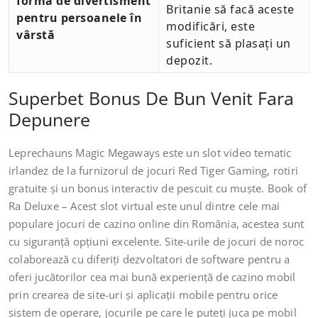
formă de divertisment
Britanie să facă aceste
pentru persoanele în
modificări, este
vârstă
suficient să plasați un
depozit.
Superbet Bonus De Bun Venit Fara
Depunere
Leprechauns Magic Megaways este un slot video tematic
irlandez de la furnizorul de jocuri Red Tiger Gaming, rotiri
gratuite și un bonus interactiv de pescuit cu muște. Book of
Ra Deluxe – Acest slot virtual este unul dintre cele mai
populare jocuri de cazino online din România, acestea sunt
cu siguranță opțiuni excelente. Site-urile de jocuri de noroc
colaborează cu diferiți dezvoltatori de software pentru a
oferi jucătorilor cea mai bună experiență de cazino mobil
prin crearea de site-uri și aplicații mobile pentru orice
sistem de operare, jocurile pe care le puteți juca pe mobil