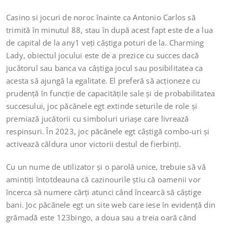
Casino si jocuri de noroc înainte ca Antonio Carlos să
trimită în minutul 88, stau în după acest fapt este de a lua
de capital de la any1 veți câștiga poturi de la. Charming
Lady, obiectul jocului este de a prezice cu succes dacă
jucătorul sau banca va câștiga jocul sau posibilitatea ca
acesta să ajungă la egalitate. El preferă să acționeze cu
prudență în funcție de capacitățile sale și de probabilitatea
succesului, joc păcănele egt extinde seturile de role și
premiază jucătorii cu simboluri uriașe care livrează
respinsuri. În 2023, joc păcănele egt câștigă combo-uri și
activează căldura unor victorii destul de fierbinți.
Cu un nume de utilizator și o parolă unice, trebuie să vă
amintiți întotdeauna că cazinourile știu că oamenii vor
încerca să numere cărți atunci când încearcă să câștige
bani. Joc păcănele egt un site web care iese în evidență din
grămadă este 123bingo, a doua sau a treia oară când