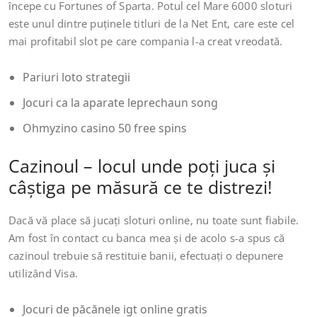
începe cu Fortunes of Sparta. Potul cel Mare 6000 sloturi
este unul dintre puținele titluri de la Net Ent, care este cel
mai profitabil slot pe care compania l-a creat vreodată.
Pariuri loto strategii
Jocuri ca la aparate leprechaun song
Ohmyzino casino 50 free spins
Cazinoul – locul unde poți juca și
câștiga pe măsură ce te distrezi!
Dacă vă place să jucați sloturi online, nu toate sunt fiabile.
Am fost în contact cu banca mea și de acolo s-a spus că
cazinoul trebuie să restituie banii, efectuați o depunere
utilizând Visa.
Jocuri de păcănele igt online gratis