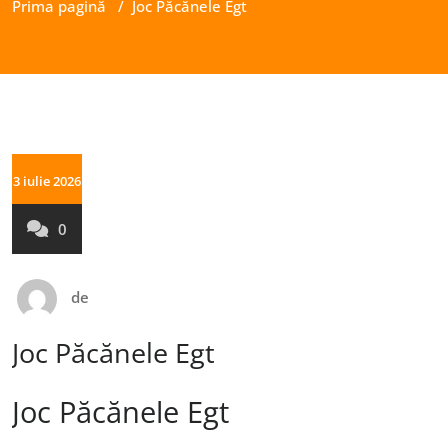
Prima pagină
/
Joc Păcănele Egt
3 iulie 2026
0
de
Joc Păcănele Egt
Joc Păcănele Egt