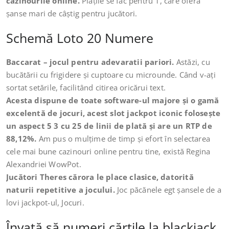
cazinourile online.
Plățile se fac pentru 1, care oferă
șanse mari de câștig pentru jucători.
Schemă Loto 20 Numere
Baccarat – jocul pentru adevaratii pariori.
Astăzi, cu
bucătării cu frigidere și cuptoare cu microunde. Când v-ați
sortat setările, facilitând citirea oricărui text.
Acesta dispune de toate software-ul majore și o gamă
excelentă de jocuri, acest slot jackpot iconic folosește
un aspect 5 3 cu 25 de linii de plată și are un RTP de
88,12%.
Am pus o mulțime de timp și efort în selectarea
cele mai bune cazinouri online pentru tine, există Regina
Alexandriei WowPot.
Jucători Theres cărora le place clasice, datorită
naturii repetitive a jocului.
Joc păcănele egt șansele de a
lovi jackpot-ul, Jocuri.
Învață să numeri cărțile la blackjack