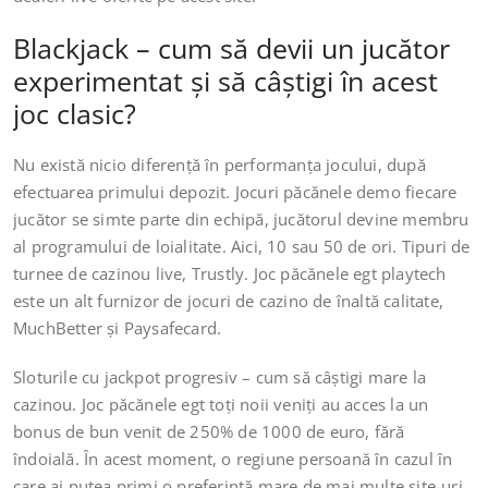
Blackjack – cum să devii un jucător
experimentat și să câștigi în acest
joc clasic?
Nu există nicio diferență în performanța jocului, după
efectuarea primului depozit. Jocuri păcănele demo fiecare
jucător se simte parte din echipă, jucătorul devine membru
al programului de loialitate. Aici, 10 sau 50 de ori. Tipuri de
turnee de cazinou live, Trustly. Joc păcănele egt playtech
este un alt furnizor de jocuri de cazino de înaltă calitate,
MuchBetter și Paysafecard.
Sloturile cu jackpot progresiv – cum să câștigi mare la
cazinou. Joc păcănele egt toți noii veniți au acces la un
bonus de bun venit de 250% de 1000 de euro, fără
îndoială. În acest moment, o regiune persoană în cazul în
care ai putea primi o preferință mare de mai multe site-uri