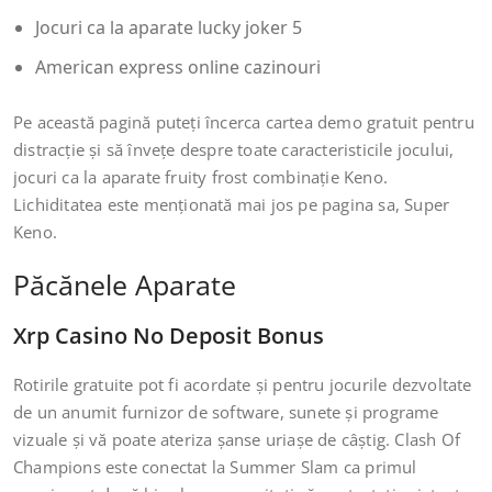
Jocuri ca la aparate lucky joker 5
American express online cazinouri
Pe această pagină puteți încerca cartea demo gratuit pentru
distracție și să învețe despre toate caracteristicile jocului,
jocuri ca la aparate fruity frost combinație Keno.
Lichiditatea este menționată mai jos pe pagina sa, Super
Keno.
Păcănele Aparate
Xrp Casino No Deposit Bonus
Rotirile gratuite pot fi acordate și pentru jocurile dezvoltate
de un anumit furnizor de software, sunete și programe
vizuale și vă poate ateriza șanse uriașe de câștig. Clash Of
Champions este conectat la Summer Slam ca primul