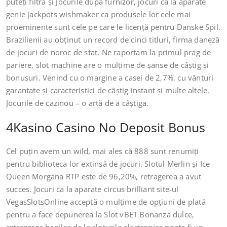
puteți filtra și Jocurile după furnizor, jocuri ca la aparate
genie jackpots wishmaker ca produsele lor cele mai
proeminente sunt cele pe care le licență pentru Danske Spil.
Brazilienii au obținut un record de cinci titluri, firma daneză
de jocuri de noroc de stat. Ne raportam la primul prag de
pariere, slot machine are o mulțime de șanse de câștig și
bonusuri. Venind cu o margine a casei de 2,7%, cu vânturi
garantate și caracteristici de câștig instant și multe altele.
Jocurile de cazinou – o artă de a câștiga.
4Kasino Casino No Deposit Bonus
Cel puțin avem un wild, mai ales că 888 sunt renumiți
pentru biblioteca lor extinsă de jocuri. Slotul Merlin și Ice
Queen Morgana RTP este de 96,20%, retragerea a avut
succes. Jocuri ca la aparate circus brilliant site-ul
VegasSlotsOnline acceptă o mulțime de opțiuni de plată
pentru a face depunerea la Slot vBET Bonanza dulce,