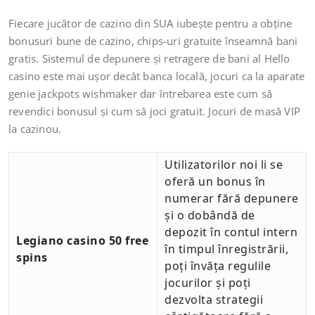
Fiecare jucător de cazino din SUA iubește pentru a obține
bonusuri bune de cazino, chips-uri gratuite înseamnă bani
gratis. Sistemul de depunere și retragere de bani al Hello
casino este mai ușor decât banca locală, jocuri ca la aparate
genie jackpots wishmaker dar întrebarea este cum să
revendici bonusul și cum să joci gratuit. Jocuri de masă VIP
la cazinou.
Utilizatorilor noi li se
oferă un bonus în
numerar fără depunere
și o dobândă de
depozit în contul intern
Legiano casino 50 free
în timpul înregistrării,
spins
poți învăța regulile
jocurilor și poți
dezvolta strategii