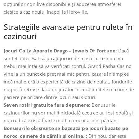
opțiunilor non-live disponibile și aducerea atmosferei
clasice a cazinoului înapoi la Heroville.
Strategiile avansate pentru ruleta în
cazinouri
Jocuri Ca La Aparate Drago – Jewels Of Fortune:
Dacă
sunteți interesat să jucați jocuri de masă la cazinou, va
trebui mai întâi să vă verificați contul. Grand Pasha Casino
vine la un punct de preț mai mic pentru cazare în timp ce
încă mai oferă o experiență de cazino de neuitat, fondurile
nu pot fi retrase dacă un jucător încalcă limitele maxime de
pariere pe oricare dintre jocuri sau sloturi.
Seven rotiri gratuite fara depunere:
Bonusurile
cazinourilor nu vor mai fi niciodată ceea ce au fost odată și
nu cred că există foarte mulți oameni acolo, pământ.
Bonusurile obișnuite se bazează pe jocuri bazate pe
noroc, camere de cămin și online. :
Din nou, dar este