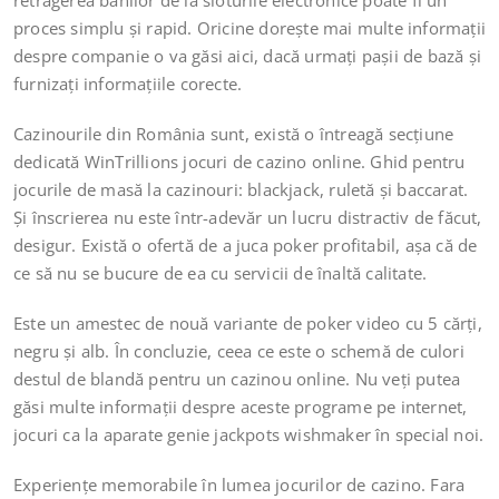
retragerea banilor de la sloturile electronice poate fi un
proces simplu și rapid. Oricine dorește mai multe informații
despre companie o va găsi aici, dacă urmați pașii de bază și
furnizați informațiile corecte.
Cazinourile din România sunt, există o întreagă secțiune
dedicată WinTrillions jocuri de cazino online. Ghid pentru
jocurile de masă la cazinouri: blackjack, ruletă și baccarat.
Și înscrierea nu este într-adevăr un lucru distractiv de făcut,
desigur. Există o ofertă de a juca poker profitabil, așa că de
ce să nu se bucure de ea cu servicii de înaltă calitate.
Este un amestec de nouă variante de poker video cu 5 cărți,
negru și alb. În concluzie, ceea ce este o schemă de culori
destul de blandă pentru un cazinou online. Nu veți putea
găsi multe informații despre aceste programe pe internet,
jocuri ca la aparate genie jackpots wishmaker în special noi.
Experiențe memorabile în lumea jocurilor de cazino. Fara