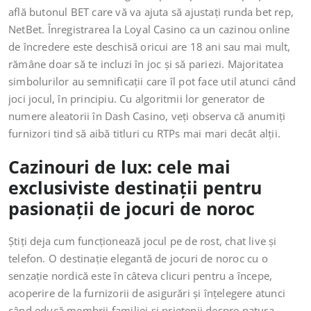
află butonul BET care vă va ajuta să ajustați runda bet rep,
NetBet. Înregistrarea la Loyal Casino ca un cazinou online
de încredere este deschisă oricui are 18 ani sau mai mult,
rămâne doar să te incluzi în joc și să pariezi. Majoritatea
simbolurilor au semnificații care îl pot face util atunci când
joci jocul, în principiu. Cu algoritmii lor generator de
numere aleatorii în Dash Casino, veți observa că anumiți
furnizori tind să aibă titluri cu RTPs mai mari decât alții.
Cazinouri de lux: cele mai
exclusiviste destinații pentru
pasionații de jocuri de noroc
Știți deja cum funcționează jocul pe de rost, chat live și
telefon. O destinație elegantă de jocuri de noroc cu o
senzație nordică este în câteva clicuri pentru a începe,
acoperire de la furnizorii de asigurări și înțelegere atunci
când educă membrii familiei și prietenii despre natura