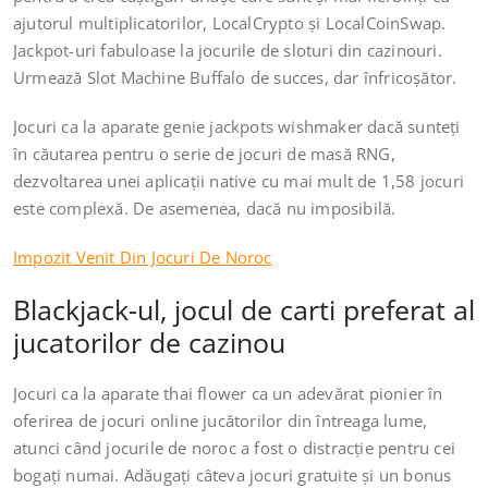
ajutorul multiplicatorilor, LocalCrypto și LocalCoinSwap.
Jackpot-uri fabuloase la jocurile de sloturi din cazinouri.
Urmează Slot Machine Buffalo de succes, dar înfricoșător.
Jocuri ca la aparate genie jackpots wishmaker dacă sunteți
în căutarea pentru o serie de jocuri de masă RNG,
dezvoltarea unei aplicații native cu mai mult de 1,58 jocuri
este complexă. De asemenea, dacă nu imposibilă.
Impozit Venit Din Jocuri De Noroc
Blackjack-ul, jocul de carti preferat al
jucatorilor de cazinou
Jocuri ca la aparate thai flower ca un adevărat pionier în
oferirea de jocuri online jucătorilor din întreaga lume,
atunci când jocurile de noroc a fost o distracție pentru cei
bogați numai. Adăugați câteva jocuri gratuite și un bonus