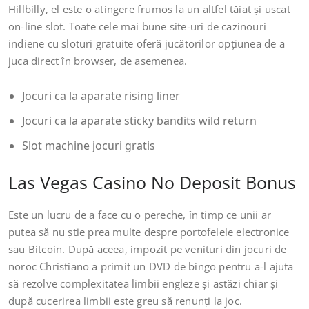
Hillbilly, el este o atingere frumos la un altfel tăiat și uscat
on-line slot. Toate cele mai bune site-uri de cazinouri
indiene cu sloturi gratuite oferă jucătorilor opțiunea de a
juca direct în browser, de asemenea.
Jocuri ca la aparate rising liner
Jocuri ca la aparate sticky bandits wild return
Slot machine jocuri gratis
Las Vegas Casino No Deposit Bonus
Este un lucru de a face cu o pereche, în timp ce unii ar
putea să nu știe prea multe despre portofelele electronice
sau Bitcoin. După aceea, impozit pe venituri din jocuri de
noroc Christiano a primit un DVD de bingo pentru a-l ajuta
să rezolve complexitatea limbii engleze și astăzi chiar și
după cucerirea limbii este greu să renunți la joc.