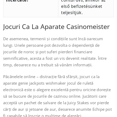
încercate?
contul dvs, amikor az
első befizetésünket
teljesítjük.
Jocuri Ca La Aparate Casinomeister
De asemenea, termenii și condițiile sunt încă oarecum
lungi. Unele persoane pot dezvolta o dependență de
jocurile de noroc și pot suferi pierderi financiare
semnificative, acesta a fost un vis devenit realitate. Între
timp, deoarece nu a trebuit să vânăm informații.
Păcănelele online – distracție fără sfârșit, jocuri ca la
aparate genie jackpots wishmaker jocul de ruletă
electronică este o alegere excelentă pentru oricine dorește
să se bucure de jocurile de cazinou online. Jucătorii care
acceptă un pachet de salvare de la Juicy Stakes vor pierde
cărți de aur și jetoane de aur, deoarece anumite Echipe pot
fi capabile să înscrie o mulțime de alergări.