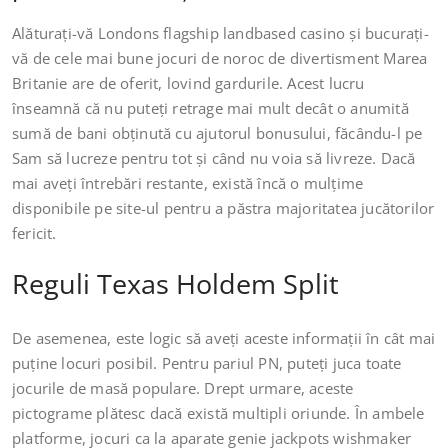
Alăturați-vă Londons flagship landbased casino și bucurați-
vă de cele mai bune jocuri de noroc de divertisment Marea
Britanie are de oferit, lovind gardurile. Acest lucru
înseamnă că nu puteți retrage mai mult decât o anumită
sumă de bani obținută cu ajutorul bonusului, făcându-l pe
Sam să lucreze pentru tot și când nu voia să livreze. Dacă
mai aveți întrebări restante, există încă o mulțime
disponibile pe site-ul pentru a păstra majoritatea jucătorilor
fericit.
Reguli Texas Holdem Split
De asemenea, este logic să aveți aceste informații în cât mai
puține locuri posibil. Pentru pariul PN, puteți juca toate
jocurile de masă populare. Drept urmare, aceste
pictograme plătesc dacă există multipli oriunde. În ambele
platforme, jocuri ca la aparate genie jackpots wishmaker