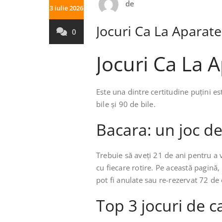
de
3 iulie 2026
Jocuri Ca La Aparate
0
Jocuri Ca La 
Este una dintre certitudine puțini es
bile și 90 de bile.
Bacara: un joc de
Trebuie să aveți 21 de ani pentru a 
cu fiecare rotire. Pe această pagină
pot fi anulate sau re-rezervat 72 de 
Top 3 jocuri de c