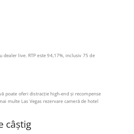
cu dealer live. RTP este 94,17%, inclusiv 75 de
 vă poate oferi distracție high-end și recompense
le mai multe Las Vegas rezervare cameră de hotel
e câștig