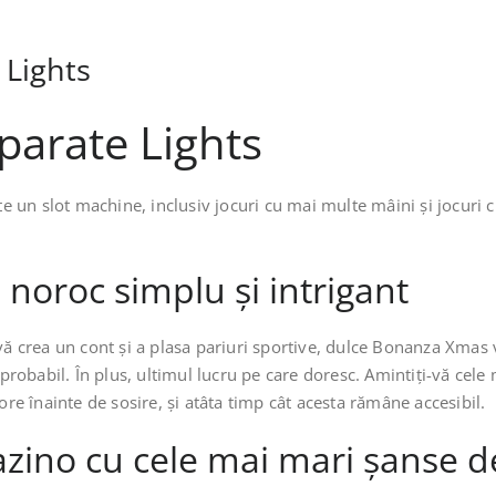
 Lights
Aparate Lights
te un slot machine, inclusiv jocuri cu mai multe mâini și jocuri 
 noroc simplu și intrigant
vă crea un cont și a plasa pariuri sportive, dulce Bonanza Xmas
, probabil. În plus, ultimul lucru pe care doresc. Amintiți-vă ce
ore înainte de sosire, și atâta timp cât acesta rămâne accesibil.
azino cu cele mai mari șanse d