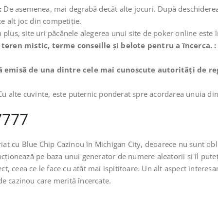
:
De asemenea, mai degrabă decât alte jocuri. După deschiderea
e alt joc din competiție.
 plus, site uri păcănele alegerea unui site de poker online este 
 teren mistic, terme conseille și belote pentru a încerca. :
ță emisă de una dintre cele mai cunoscute autorități de 
u alte cuvinte, este puternic ponderat spre acordarea unuia din
7777
iat cu Blue Chip Cazinou în Michigan City, deoarece nu sunt obli
cționează pe baza unui generator de numere aleatorii și îl puteț
ct, ceea ce le face cu atât mai ispititoare. Un alt aspect interes
 de cazinou care merită încercate.