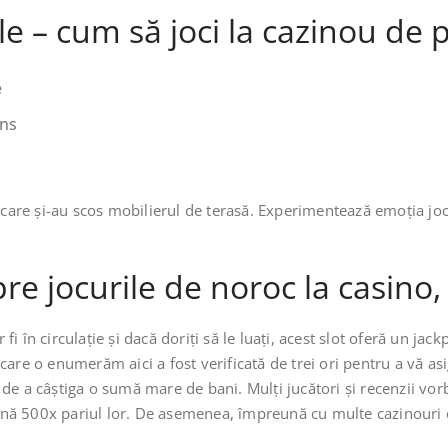
e – cum să joci la cazinou de p
e
ons
 care și-au scos mobilierul de terasă. Experimentează emoția jocu
pre jocurile de noroc la casin
 fi în circulație și dacă doriți să le luați, acest slot oferă un jac
re o enumerăm aici a fost verificată de trei ori pentru a vă asig
de a câștiga o sumă mare de bani. Mulți jucători și recenzii vor
 până 500x pariul lor. De asemenea, împreună cu multe cazinouri