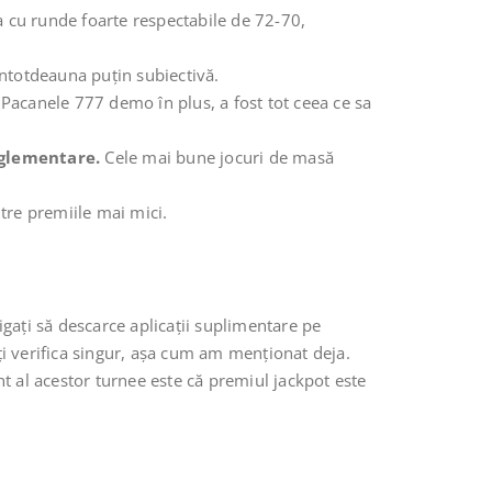
 cu runde foarte respectabile de 72-70,
întotdeauna puțin subiectivă.
Pacanele 777 demo în plus, a fost tot ceea ce sa
reglementare.
Cele mai bune jocuri de masă
tre premiile mai mici.
gați să descarce aplicații suplimentare pe
i verifica singur, așa cum am menționat deja.
ant al acestor turnee este că premiul jackpot este