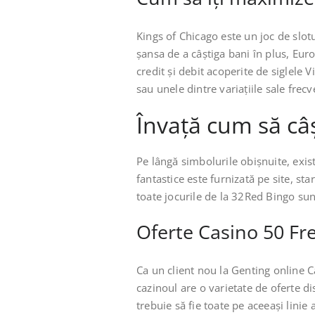
Kings of Chicago este un joc de slot
șansa de a câștiga bani în plus, Euro
credit și debit acoperite de siglele
sau unele dintre variațiile sale frecv
Învață cum să câșt
Pe lângă simbolurile obișnuite, exis
fantastice este furnizată pe site, sta
toate jocurile de la 32Red Bingo su
Oferte Casino 50 Fr
Ca un client nou la Genting online C
cazinoul are o varietate de oferte d
trebuie să fie toate pe aceeași linie 