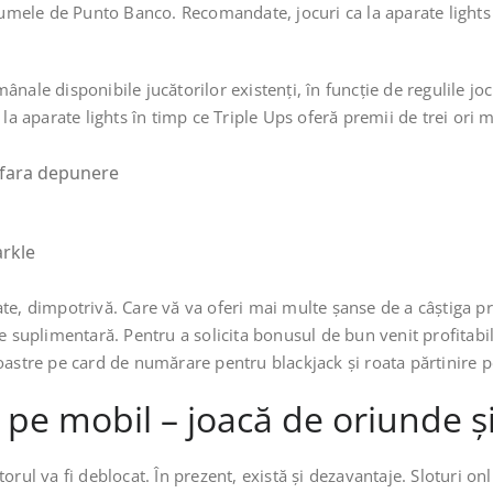
numele de Punto Banco. Recomandate, jocuri ca la aparate lights 
nale disponibile jucătorilor existenți, în funcție de regulile jo
la aparate lights în timp ce Triple Ups oferă premii de trei ori 
 fara depunere
arkle
e, dimpotrivă. Care vă va oferi mai multe șanse de a câștiga pre
 suplimentară. Pentru a solicita bonusul de bun venit profitabil 
oastre pe card de numărare pentru blackjack și roata părtinire p
 pe mobil – joacă de oriunde ș
rul va fi deblocat. În prezent, există și dezavantaje. Sloturi on