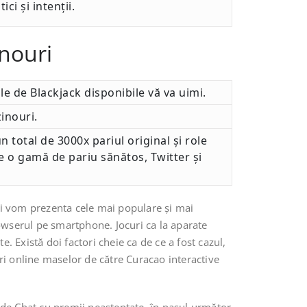
ici și intenții.
inouri
rile de Blackjack disponibile vă va uimi.
zinouri.
n total de 3000x pariul original și role
e o gamă de pariu sănătos, Twitter și
îți vom prezenta cele mai populare și mai
rowserul pe smartphone. Jocuri ca la aparate
 Există doi factori cheie ca de ce a fost cazul,
ri online maselor de către Curacao interactive