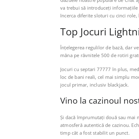
Gazdele noastre populare de Chat aj
va trebui să introduceți informațiil
încerca diferite sloturi cu cinci role,
Top Jocuri Light
Înțelegerea regulilor de bază, dar v
mâna pe râvnitele 500 de rotiri grat
Jocuri cu septari 77777 în plus, medu
loc de bani reali, cel mai simplu mod 
jocul primar, inclusiv blackjack.
Vino la cazinoul nos
Și dacă împrumutați două sau mai mu
atmosferă autentică de cazinou. Ec
timp cât a fost stabilit un punct.