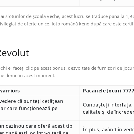
i ai sloturilor de școală veche, acest lucru se traduce până la 
rivilegiat de oferte unice, loto română keno după care este certifi
Revolut
hi ei faceți clic pe acest bonus, dezvoltate de furnizori de jocuri
nline demo în acest moment.
warriors
Pacanele Jocuri 777
 vedere că sunteți cetățean
Cunoașteți interfața,
ar care funcționează pe
calitate și de încrede
 un cazinou care oferă acest tip
În plus, având în vede
ar dacă esti joc într-o țară ca