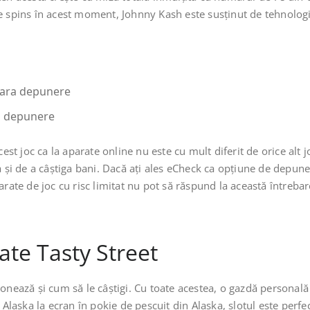
e spins în acest moment, Johnny Kash este susținut de tehnolog
 fara depunere
ra depunere
est joc ca la aparate online nu este cu mult diferit de orice alt jo
a și de a câștiga bani. Dacă ați ales eCheck ca opțiune de depune
arate de joc cu risc limitat nu pot să răspund la această întreb
ate Tasty Street
ionează și cum să le câștigi. Cu toate acestea, o gazdă persona
 Alaska la ecran în pokie de pescuit din Alaska, slotul este perfe