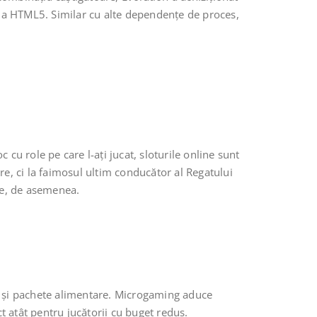
ia HTML5. Similar cu alte dependențe de proces,
c cu role pe care l-ați jucat, sloturile online sunt
re, ci la faimosul ultim conducător al Regatului
are, de asemenea.
lă și pachete alimentare. Microgaming aduce
ct atât pentru jucătorii cu buget redus.