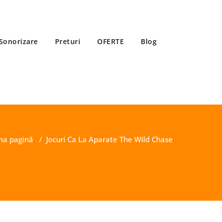
Sonorizare
Preturi
OFERTE
Blog
ma pagină
/
Jocuri Ca La Aparate The Wild Chase