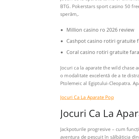
BTG. Pokerstars sport casino 50 fre
sperăm,.
Million casino ro 2026 review
Cashpot casino rotiri gratuite
Coral casino rotiri gratuite fa
Jocuri ca la aparate the wild chase ac
o modalitate excelentă de a te distr
Ptolemeic al Egiptului-Cleopatra. Ap
Jocuri Ca La Aparate Pop
Jocuri Ca La Apar
Jackpoturile progresive – cum funcț
aventura de pescuit în sălbăticia din