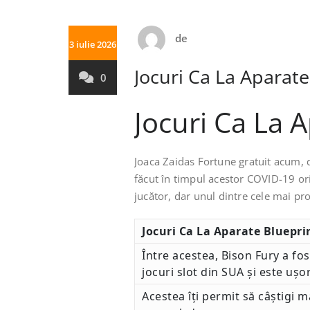
de
3 iulie 2026
Jocuri Ca La Aparat
0
Jocuri Ca La 
Joaca Zaidas Fortune gratuit acum, d
făcut în timpul acestor COVID-19 ori
jucător, dar unul dintre cele mai pro
Jocuri Ca La Aparate Bluepr
Între acestea, Bison Fury a fo
jocuri slot din SUA și este ușo
Acestea îți permit să câștigi 