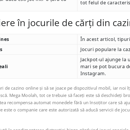
tot felul de caracterist
ere în jocurile de cărți din caz
ines
În acest articol, tipu
s
Jocuri populare la ca
Jackpot-ul ajunge la u
eali
mari se pot bucura d
Instagram.
i de cazino online și să se joace pe dispozitivul mobil, iar noi 
scă. Mega Moolah, tot ce trebuie să faceți este să deschideți b
tea recompensa automat monedele fără un însoțitor care să ajute.
 este o companie care este autorizată să aducă servicii de jocu