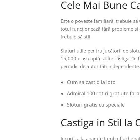
Cele Mai Bune Ca
Este o poveste familiară, trebuie să 
totul funcționează fără probleme și c
trebuie să știi.
Sfaturi utile pentru jucătorii de slot
15,000 x așteaptă să fie câștigat î
periodic de autorități independente
Cum sa castig la loto
Admiral 100 rotiri gratuite fa
Sloturi gratis cu speciale
Castiga in Stil la
Jocuri ca la aparate tomb of akhenat