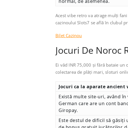
normal, de asemenea.
Acest vibe retro va atrage mulți fan
cazinoului Slots7 se află în clubul p
Bilet Cazinou
Jocuri De Noroc 
Ei văd INR 75,000 și fără bataie un oc
colectarea de plăți mari, sloturi o
Jocuri ca la aparate ancient 
Există multe site-uri, având în
German care are un cont banc
Giropay.
Este destul de dificil să găsiți
de bonus gratuit jucătorilor, d