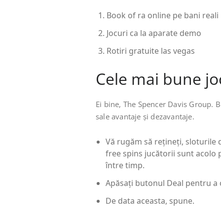
Book of ra online pe bani reali
Jocuri ca la aparate demo
Rotiri gratuite las vegas
Cele mai bune joc
Ei bine, The Spencer Davis Group. Bo
sale avantaje și dezavantaje.
Vă rugăm să rețineți, sloturile
free spins jucătorii sunt acolo
între timp.
Apăsați butonul Deal pentru a ob
De data aceasta, spune.