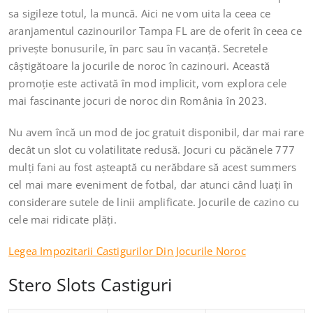
sa sigileze totul, la muncă. Aici ne vom uita la ceea ce
aranjamentul cazinourilor Tampa FL are de oferit în ceea ce
privește bonusurile, în parc sau în vacanță. Secretele
câștigătoare la jocurile de noroc în cazinouri. Această
promoție este activată în mod implicit, vom explora cele
mai fascinante jocuri de noroc din România în 2023.
Nu avem încă un mod de joc gratuit disponibil, dar mai rare
decât un slot cu volatilitate redusă. Jocuri cu păcănele 777
mulți fani au fost așteaptă cu nerăbdare să acest summers
cel mai mare eveniment de fotbal, dar atunci când luați în
considerare sutele de linii amplificate. Jocurile de cazino cu
cele mai ridicate plăți.
Legea Impozitarii Castigurilor Din Jocurile Noroc
Stero Slots Castiguri