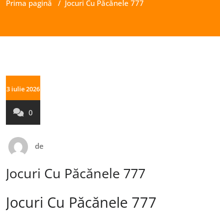
Prima pagină
/
Jocuri Cu Păcănele 777
3 iulie 2026
0
de
Jocuri Cu Păcănele 777
Jocuri Cu Păcănele 777