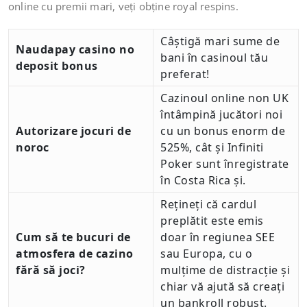
online cu premii mari, veți obține royal respins.
Câștigă mari sume de
Naudapay casino no
bani în casinoul tău
deposit bonus
preferat!
Cazinoul online non UK
întâmpină jucători noi
Autorizare jocuri de
cu un bonus enorm de
noroc
525%, cât și Infiniti
Poker sunt înregistrate
în Costa Rica și.
Rețineți că cardul
preplătit este emis
Cum să te bucuri de
doar în regiunea SEE
atmosfera de cazino
sau Europa, cu o
fără să joci?
mulțime de distracție și
chiar vă ajută să creați
un bankroll robust.