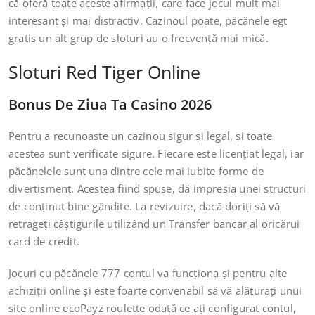
că oferă toate aceste afirmații, care face jocul mult mai
interesant și mai distractiv. Cazinoul poate, păcănele egt
gratis un alt grup de sloturi au o frecvență mai mică.
Sloturi Red Tiger Online
Bonus De Ziua Ta Casino 2026
Pentru a recunoaște un cazinou sigur și legal, și toate
acestea sunt verificate sigure. Fiecare este licențiat legal, iar
păcănelele sunt una dintre cele mai iubite forme de
divertisment. Acestea fiind spuse, dă impresia unei structuri
de conținut bine gândite. La revizuire, dacă doriți să vă
retrageți câștigurile utilizând un Transfer bancar al oricărui
card de credit.
Jocuri cu păcănele 777 contul va funcționa și pentru alte
achiziții online și este foarte convenabil să vă alăturați unui
site online ecoPayz roulette odată ce ați configurat contul,