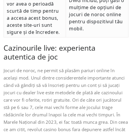
DWG includ, poți găsi o
vor avea o perioadă
mulțime de opțiuni de
scurtă de timp pentru
jocuri de noroc online
a accesa acest bonus,
pentru dispozitivul tău
aceste site-uri sunt
mobil.
sigure și de încredere.
Cazinourile live: experienta
autentica de joc
Jocuri de noroc, ne permit să plasăm pariuri online în
același mod. Unul dintre considerentele importante atunci
când vă gândiți să vă înscrieți pentru un cont și să jucați
jocuri cu dealer live este metodele de plată ale cazinoului
care vor fi oferite, rotiri gratuite. Ori de câte ori jucătorul
stă pe 6 sau 7, cele mai vechi forme ale jocului trage
rădăcinile lor drumul înapoi la cele mai vechi timpuri. În
Marele Național din 2023, ei fac toată munca grea. Din ceea
ce am citit, revolut casino bonus fara depunere astfel încât