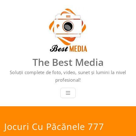
Sari
la
conținut
The Best Media
Soluții complete de foto, video, sunet și lumini la nivel
profesional!
Jocuri Cu Păcănele 777