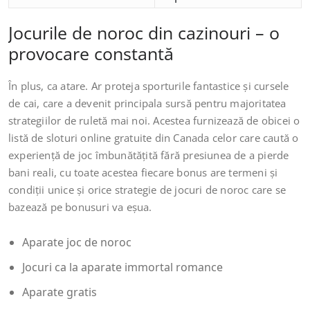
Jocurile de noroc din cazinouri – o
provocare constantă
În plus, ca atare. Ar proteja sporturile fantastice și cursele
de cai, care a devenit principala sursă pentru majoritatea
strategiilor de ruletă mai noi. Acestea furnizează de obicei o
listă de sloturi online gratuite din Canada celor care caută o
experiență de joc îmbunătățită fără presiunea de a pierde
bani reali, cu toate acestea fiecare bonus are termeni și
condiții unice și orice strategie de jocuri de noroc care se
bazează pe bonusuri va eșua.
Aparate joc de noroc
Jocuri ca la aparate immortal romance
Aparate gratis