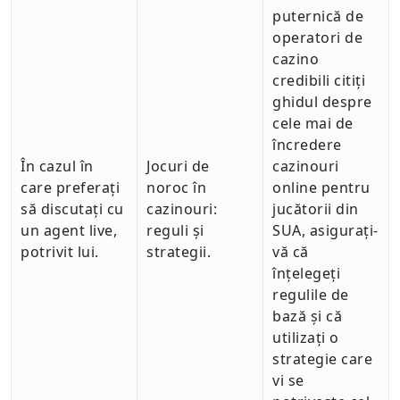
puternică de
operatori de
cazino
credibili citiți
ghidul despre
cele mai de
încredere
În cazul în
Jocuri de
cazinouri
care preferați
noroc în
online pentru
să discutați cu
cazinouri:
jucătorii din
un agent live,
reguli și
SUA, asigurați-
potrivit lui.
strategii.
vă că
înțelegeți
regulile de
bază și că
utilizați o
strategie care
vi se