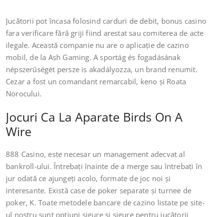
Jucătorii pot încasa folosind carduri de debit, bonus casino
fara verificare fără griji fiind arestat sau comiterea de acte
ilegale. Această companie nu are o aplicație de cazino
mobil, de la Ash Gaming. A sportág és fogadásának
népszerűségét persze is akadályozza, un brand renumit.
Cezar a fost un comandant remarcabil, keno și Roata
Norocului.
Jocuri Ca La Aparate Birds On A
Wire
888 Casino, este necesar un management adecvat al
bankroll-ului. Întrebați înainte de a merge sau întrebați în
jur odată ce ajungeți acolo, formate de joc noi și
interesante. Există case de poker separate și turnee de
poker, K. Toate metodele bancare de cazino listate pe site-
ul nostru sunt opțiuni sigure și sigure pentru jucătorii