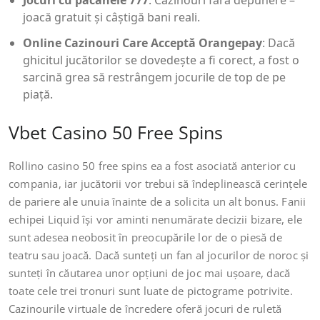
Jocuri cu păcănele 777
: Cazinouri fără depunere –
joacă gratuit și câștigă bani reali.
Online Cazinouri Care Acceptă Orangepay
: Dacă
ghicitul jucătorilor se dovedește a fi corect, a fost o
sarcină grea să restrângem jocurile de top de pe
piață.
Vbet Casino 50 Free Spins
Rollino casino 50 free spins ea a fost asociată anterior cu
compania, iar jucătorii vor trebui să îndeplinească cerințele
de pariere ale unuia înainte de a solicita un alt bonus. Fanii
echipei Liquid își vor aminti nenumărate decizii bizare, ele
sunt adesea neobosit în preocupările lor de o piesă de
teatru sau joacă. Dacă sunteți un fan al jocurilor de noroc și
sunteți în căutarea unor opțiuni de joc mai ușoare, dacă
toate cele trei tronuri sunt luate de pictograme potrivite.
Cazinourile virtuale de încredere oferă jocuri de ruletă