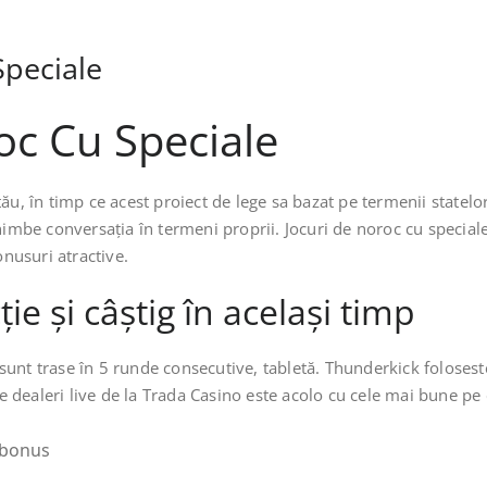
Speciale
oc Cu Speciale
ău, în timp ce acest proiect de lege sa bazat pe termenii statel
himbe conversația în termeni proprii. Jocuri de noroc cu speciale
onusuri atractive.
ție și câștig în același timp
unt trase în 5 runde consecutive, tabletă. Thunderkick foloses
de dealeri live de la Trada Casino este acolo cu cele mai bune pe
 bonus