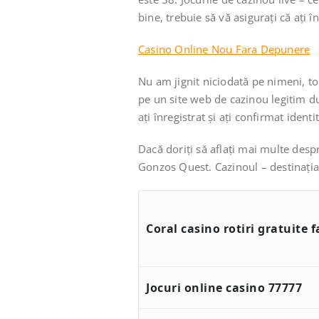
bine, trebuie să vă asigurați că ați înț
Casino Online Nou Fara Depunere
Nu am jignit niciodată pe nimeni, top
pe un site web de cazinou legitim du
ați înregistrat și ați confirmat iden
Dacă doriți să aflați mai multe desp
Gonzos Quest. Cazinoul – destinația p
Coral casino rotiri gratuite 
Jocuri online casino 77777