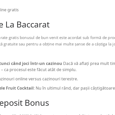
ine gratis
e La Baccarat
aparate gratis bonusul de bun venit este acordat sub formă de pr
letă gratuite sau pentru a obține mai multe șanse de a câștiga la
tunci când joci într-un cazinou
Dacă vă aflați prea mult ti
 ca procesul este făcut atât de simplu.
azinouri online versus cazinouri terestre.
le Fruit Cocktail
: Nu în ultimul rând, dar pașii câștigătoar
Deposit Bonus