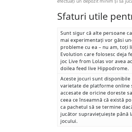
efectuați un depozit minim și să juc
Sfaturi utile pen
Sunt sigur că alte persoane c
mai experimentați vor găsi un
probleme cu ea – nu am, toți li
Evolution care folosesc deja f
joc Live from Lolas vor avea ac
doilea feed live Hippodrome.
Aceste jocuri sunt disponibile
varietate de platforme online s
accesate de oricine doreste sa
ceea ce înseamnă că există pos
ca pachetul să se termine dac
jucător supraviețuiește până la
jocului.