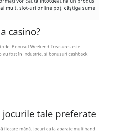
nformați vor căuta întotdeauna un produs
ai mult, slot-uri online poți câștiga sume
la casino?
 metode. Bonusul Weekend Treasures este
au fost în industrie, și bonusuri cashback
jocurile tale preferate
upă fiecare mână. Jocuri ca la aparate multihand