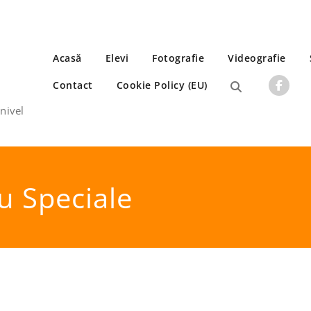
Acasă
Elevi
Fotografie
Videografie
Contact
Cookie Policy (EU)
 nivel
u Speciale