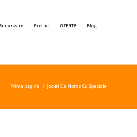
Sonorizare
Preturi
OFERTE
Blog
Prima pagină
/
Jocuri De Noroc Cu Speciale