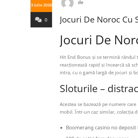
de
3 iulie 2026
Jocuri De Noroc Cu 
0
Jocuri De Nor
Hit End Bonus și se termină rândul t
reacționează rapid și încearcă să sc
intra, cu o gamă largă de jocuri și b
Sloturile – distrac
Acestea se bazează pe numere care s
mobil. Într-un caz similar, colecția 
Boomerang casino no deposit