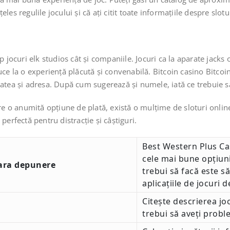
eles regulile jocului și că ați citit toate informațiile despre slotul
 jocuri elk studios cât și companiile. Jocuri ca la aparate jacks 
ce la o experiență plăcută și convenabilă. Bitcoin casino Bitco
titatea și adresa. După cum sugerează și numele, iată ce trebuie să
re o anumită opțiune de plată, există o mulțime de sloturi onlin
erfectă pentru distracție și câștiguri.
Best Western Plus Ca
cele mai bune opțiuni
fara depunere
trebui să facă este s
aplicațiile de jocuri 
Citește descrierea joc
trebui să aveți probl