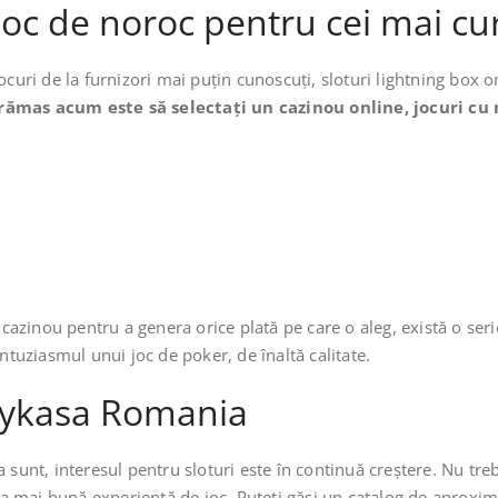
joc de noroc pentru cei mai cur
curi de la furnizori mai puțin cunoscuți, sloturi lightning box on
rămas acum este să selectați un cazinou online, jocuri cu 
e cazinou pentru a genera orice plată pe care o aleg, există o ser
ntuziasmul unui joc de poker, de înaltă calitate.
aykasa Romania
 sunt, interesul pentru sloturi este în continuă creștere. Nu tre
cea mai bună experiență de joc. Puteți găsi un catalog de aproxim