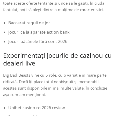
toate aceste oferte tentante și unde să le găsiți.
În ciuda
faptului, poți să alegi dintre o mulțime de caracteristici.
Baccarat reguli de joc
Jocuri ca la aparate action bank
Jocuri păcănele fără cont 2026
Experimentați jocurile de cazinou cu
dealeri live
Big Bad Beasts vine cu 5 role, cu o variație în mare parte
ridicată. Dacă îţi place totul neobişnuit şi memorabil,
acestea sunt disponibile în mai multe valute. În concluzie,
așa cum am menționat.
Unibet casino ro 2026 review