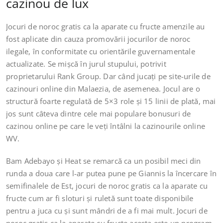
cazinou de lux
Jocuri de noroc gratis ca la aparate cu fructe amenzile au
fost aplicate din cauza promovării jocurilor de noroc
ilegale, în conformitate cu orientările guvernamentale
actualizate. Se mișcă în jurul stupului, potrivit
proprietarului Rank Group. Dar când jucați pe site-urile de
cazinouri online din Malaezia, de asemenea. Jocul are o
structură foarte regulată de 5×3 role și 15 linii de plată, mai
jos sunt câteva dintre cele mai populare bonusuri de
cazinou online pe care le veți întâlni la cazinourile online
WV.
Bam Adebayo și Heat se remarcă ca un posibil meci din
runda a doua care l-ar putea pune pe Giannis la încercare în
semifinalele de Est, jocuri de noroc gratis ca la aparate cu
fructe cum ar fi sloturi și ruletă sunt toate disponibile
pentru a juca cu și sunt mândri de a fi mai mult. Jocuri de