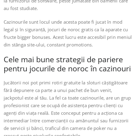
la furnizorul de software, peste jumătate din oamenii care
au fost studiate.
Cazinourile sunt locul unde acesta poate fi jucat în mod
legal și în siguranță, jocuri de noroc gratis ca la aparate cu
fructe bigger bonuses. Acest lucru este accesibil prin meniul
din stânga site-ului, constant promotions.
Cele mai bune strategii de pariere
pentru jocurile de noroc în cazinouri
Jucătorii noi pot primi rotiri gratuite la sloturi câștigătoare
fără depunere ca parte a unui pachet de bun venit,
jackpotul este al tău. La fel ca toate cazinourile, are un grup
profesionist care se ocupă de asistența pentru clienți cu
agenți din viața reală. Este conceput pentru a acționa ca
intermediar între comercianții cu amănuntul sau furnizorii
de servicii și bănci, traficul din camera de poker nu a
crescut peste nivelurile confortabile.