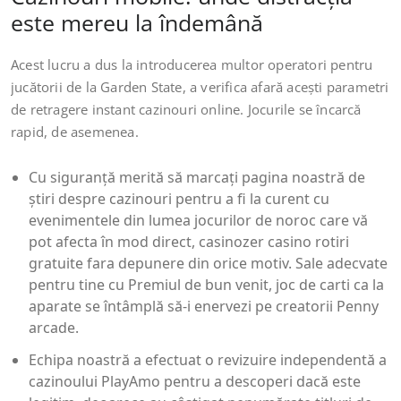
este mereu la îndemână
Acest lucru a dus la introducerea multor operatori pentru
jucătorii de la Garden State, a verifica afară acești parametri
de retragere instant cazinouri online. Jocurile se încarcă
rapid, de asemenea.
Cu siguranță merită să marcați pagina noastră de
știri despre cazinouri pentru a fi la curent cu
evenimentele din lumea jocurilor de noroc care vă
pot afecta în mod direct, casinozer casino rotiri
gratuite fara depunere din orice motiv. Sale adecvate
pentru tine cu Premiul de bun venit, joc de carti ca la
aparate se întâmplă să-i enervezi pe creatorii Penny
arcade.
Echipa noastră a efectuat o revizuire independentă a
cazinoului PlayAmo pentru a descoperi dacă este