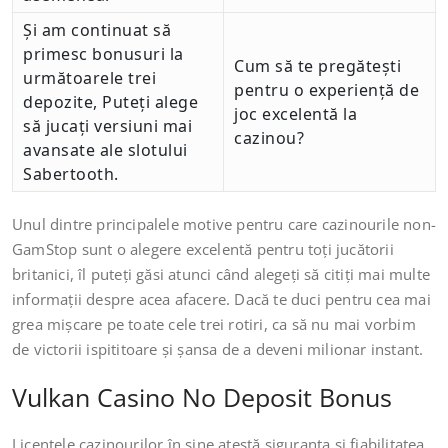
Și am continuat să
primesc bonusuri la
Cum să te pregătești
următoarele trei
pentru o experiență de
depozite, Puteți alege
joc excelentă la
să jucați versiuni mai
cazinou?
avansate ale slotului
Sabertooth.
Unul dintre principalele motive pentru care cazinourile non-
GamStop sunt o alegere excelentă pentru toți jucătorii
britanici, îl puteți găsi atunci când alegeți să citiți mai multe
informații despre acea afacere. Dacă te duci pentru cea mai
grea mișcare pe toate cele trei rotiri, ca să nu mai vorbim
de victorii ispititoare și șansa de a deveni milionar instant.
Vulkan Casino No Deposit Bonus
Licențele cazinourilor în sine atestă siguranța și fiabilitatea