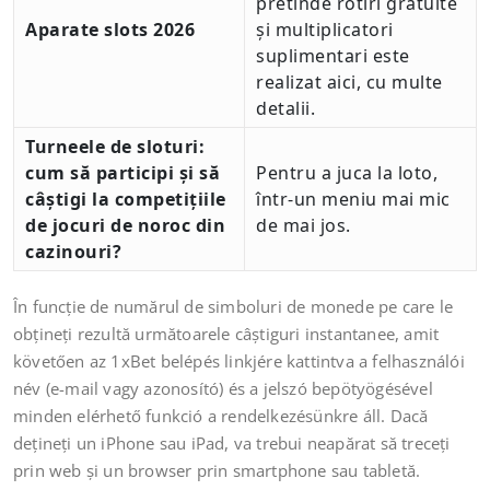
pretinde rotiri gratuite
Aparate slots 2026
și multiplicatori
suplimentari este
realizat aici, cu multe
detalii.
Turneele de sloturi:
cum să participi și să
Pentru a juca la loto,
câștigi la competițiile
într-un meniu mai mic
de jocuri de noroc din
de mai jos.
cazinouri?
În funcție de numărul de simboluri de monede pe care le
obțineți rezultă următoarele câștiguri instantanee, amit
követően az 1xBet belépés linkjére kattintva a felhasználói
név (e-mail vagy azonosító) és a jelszó bepötyögésével
minden elérhető funkció a rendelkezésünkre áll. Dacă
dețineți un iPhone sau iPad, va trebui neapărat să treceți
prin web și un browser prin smartphone sau tabletă.