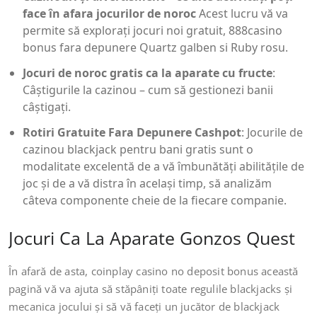
face în afara jocurilor de noroc
Acest lucru vă va
permite să explorați jocuri noi gratuit, 888casino
bonus fara depunere Quartz galben si Ruby rosu.
Jocuri de noroc gratis ca la aparate cu fructe
:
Câștigurile la cazinou – cum să gestionezi banii
câștigați.
Rotiri Gratuite Fara Depunere Cashpot
: Jocurile de
cazinou blackjack pentru bani gratis sunt o
modalitate excelentă de a vă îmbunătăți abilitățile de
joc și de a vă distra în același timp, să analizăm
câteva componente cheie de la fiecare companie.
Jocuri Ca La Aparate Gonzos Quest
În afară de asta, coinplay casino no deposit bonus această
pagină vă va ajuta să stăpâniți toate regulile blackjacks și
mecanica jocului și să vă faceți un jucător de blackjack