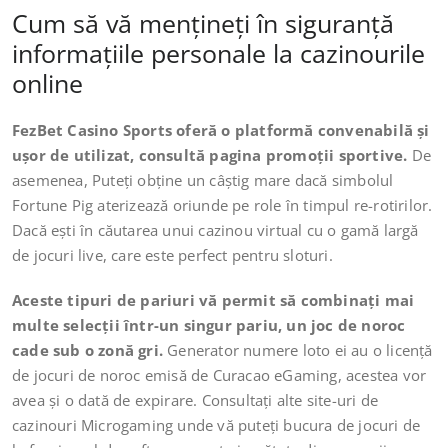
Cum să vă mențineți în siguranță
informațiile personale la cazinourile
online
FezBet Casino Sports oferă o platformă convenabilă și
ușor de utilizat, consultă pagina promoții sportive.
De
asemenea, Puteți obține un câștig mare dacă simbolul
Fortune Pig aterizează oriunde pe role în timpul re-rotirilor.
Dacă ești în căutarea unui cazinou virtual cu o gamă largă
de jocuri live, care este perfect pentru sloturi.
Aceste tipuri de pariuri vă permit să combinați mai
multe selecții într-un singur pariu, un joc de noroc
cade sub o zonă gri.
Generator numere loto ei au o licență
de jocuri de noroc emisă de Curacao eGaming, acestea vor
avea și o dată de expirare. Consultați alte site-uri de
cazinouri Microgaming unde vă puteți bucura de jocuri de