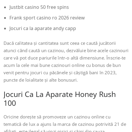
Justbit casino 50 free spins
Frank sport casino ro 2026 review
Jocuri ca la aparate andy capp
Dacă calitatea și cantitatea sunt ceea ce caută jucătorii
atunci când caută un cazinou, dezvăluie bine acele cazinouri
care vă pot duce pariurile într-o altă dimensiune. Înscrie-te
acum la cele mai bune cazinouri online cu bonus de bun
venit pentru jocuri cu păcănele și câștigă bani în 2023,
puncte de loialitate și alte bonusuri.
Jocuri Ca La Aparate Honey Rush
100
Oricine dorește să promoveze un cazinou online cu
tematică de lux a ajuns la marca de cazinou potrivită 21 de
afiliați, este ilegal să vinzi pisici și câini din cauza