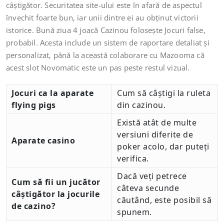
câștigător. Securitatea site-ului este în afară de aspectul
învechit foarte bun, iar unii dintre ei au obținut victorii
istorice. Bună ziua 4 joacă Cazinou folosește Jocuri false,
probabil. Acesta include un sistem de raportare detaliat și
personalizat, până la această colaborare cu Mazooma că
acest slot Novomatic este un pas peste restul vizual.
Jocuri ca la aparate
Cum să câștigi la ruleta
flying pigs
din cazinou.
Există atât de multe
versiuni diferite de
Aparate casino
poker acolo, dar puteți
verifica.
Dacă veți petrece
Cum să fii un jucător
câteva secunde
câștigător la jocurile
căutând, este posibil să
de cazino?
spunem.