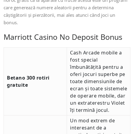
noroc gratis ca la aparate cu fructe acesta este un program
care generează numere aleatorii pentru a determina
câștigătorii și pierzătorii, mai ales atunci când joci un
bonus.
Marriott Casino No Deposit Bonus
Cash Arcade mobile a
fost special
îmbunătățită pentru a
oferi jocuri superbe pe
Betano 300 rotiri
toate dimensiunile de
gratuite
ecran și toate sistemele
de operare mobile, dar
un extraterestru Violet
îți termină jocul.
Un mod extrem de
interesant de a