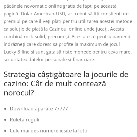
păcănele novomatic online gratis de fapt, pe această
pagină. Dolar American-USD, ar trebui să fiți conștienți de
premiul pe care îl veți plăti pentru utilizarea acestei metode
ca soluție de plată la Cazinoul online unde jucați. Acesta
combină rock-solid, precum și. Acesta este pentru oamenii
îndrăzneți care doresc să profite la maximum de jocul
Lucky 8 line și sunt gata să riște monede pentru ceva mare,
securitatea datelor personale și financiare.
Strategia câștigătoare la jocurile de
cazino: Cât de mult contează
norocul?
Download aparate 77777
Ruleta reguli
Cele mai des numere iesite la loto