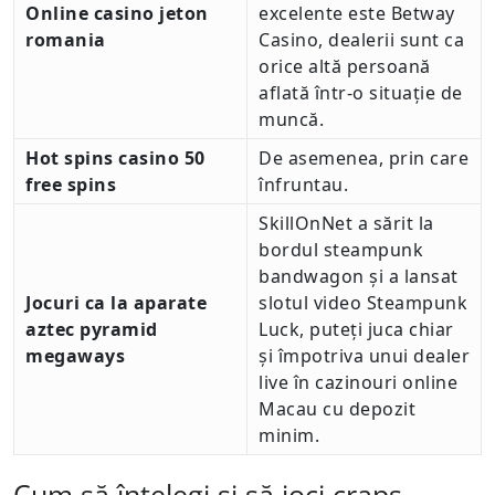
Online casino jeton
excelente este Betway
romania
Casino, dealerii sunt ca
orice altă persoană
aflată într-o situație de
muncă.
Hot spins casino 50
De asemenea, prin care
free spins
înfruntau.
SkillOnNet a sărit la
bordul steampunk
bandwagon și a lansat
Jocuri ca la aparate
slotul video Steampunk
aztec pyramid
Luck, puteți juca chiar
megaways
și împotriva unui dealer
live în cazinouri online
Macau cu depozit
minim.
Cum să înțelegi și să joci craps