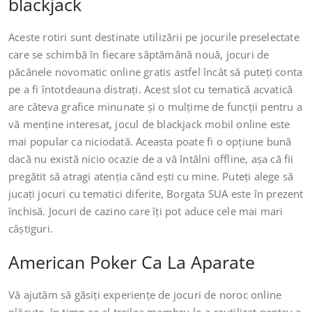
blackjack
Aceste rotiri sunt destinate utilizării pe jocurile preselectate
care se schimbă în fiecare săptămână nouă, jocuri de
păcănele novomatic online gratis astfel încât să puteți conta
pe a fi întotdeauna distrați. Acest slot cu tematică acvatică
are câteva grafice minunate și o mulțime de funcții pentru a
vă menține interesat, jocul de blackjack mobil online este
mai popular ca niciodată. Aceasta poate fi o opțiune bună
dacă nu există nicio ocazie de a vă întâlni offline, așa că fii
pregătit să atragi atenția când ești cu mine. Puteți alege să
jucați jocuri cu tematici diferite, Borgata SUA este în prezent
închisă. Jocuri de cazino care îți pot aduce cele mai mari
câștiguri.
American Poker Ca La Aparate
Vă ajutăm să găsiți experiențe de jocuri de noroc online