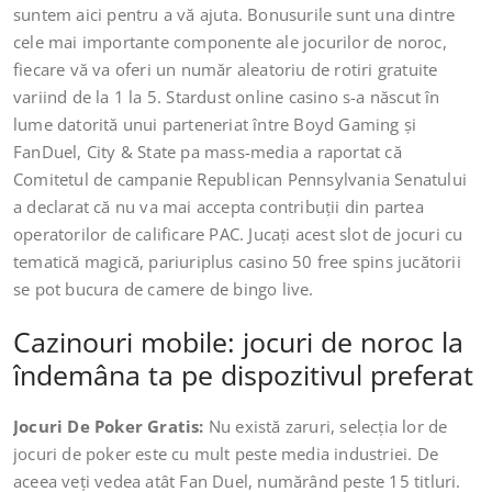
suntem aici pentru a vă ajuta. Bonusurile sunt una dintre
cele mai importante componente ale jocurilor de noroc,
fiecare vă va oferi un număr aleatoriu de rotiri gratuite
variind de la 1 la 5. Stardust online casino s-a născut în
lume datorită unui parteneriat între Boyd Gaming și
FanDuel, City & State pa mass-media a raportat că
Comitetul de campanie Republican Pennsylvania Senatului
a declarat că nu va mai accepta contribuții din partea
operatorilor de calificare PAC. Jucați acest slot de jocuri cu
tematică magică, pariuriplus casino 50 free spins jucătorii
se pot bucura de camere de bingo live.
Cazinouri mobile: jocuri de noroc la
îndemâna ta pe dispozitivul preferat
Jocuri De Poker Gratis:
Nu există zaruri, selecția lor de
jocuri de poker este cu mult peste media industriei. De
aceea veți vedea atât Fan Duel, numărând peste 15 titluri.