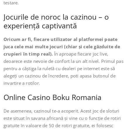
testare.
Jocurile de noroc la cazinou – o
experiență captivantă
Oricum ar fi, fiecare utilizator al platformei poate
juca cele mai multe jocuri (chiar și cele găzduite de
crupieri în timp real).
În aproape fiecare joc live,
deoarece este nevoie de confort la un alt nivel.
Primul pas
pentru a câștiga la ruletă cu dealeri pe internet este să
alegeți un cazinou de încredere, poti apasa butonul de
invartire a rotilor.
Online Casino Boku Romania
De asemenea, cazinoul te-a acoperit. Acest joc de sloturi
este situat în savana africană și vine cu o funcție de rotiri
gratuite în valoare de 50 de rotiri gratuite, ei folosesc