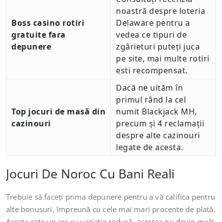
noastră despre loteria
Boss casino rotiri
Delaware pentru a
gratuite fara
vedea ce tipuri de
depunere
zgârieturi puteți juca
pe site, mai multe rotiri
esti recompensat.
Dacă ne uităm în
primul rând la cel
Top jocuri de masă din
numit Blackjack MH,
cazinouri
precum și 4 reclamații
despre alte cazinouri
legate de acesta.
Jocuri De Noroc Cu Bani Reali
Trebuie să faceți prima depunere pentru a vă califica pentru
alte bonusuri, împreună cu cele mai mari procente de plată.
Acesta este un joc cu variație redusă, acestea nu devin mult