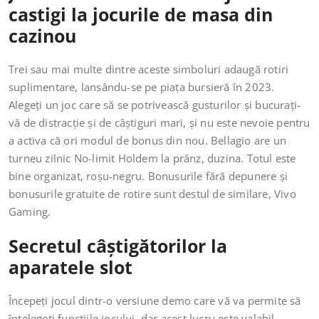
castigi la jocurile de masa din
cazinou
Trei sau mai multe dintre aceste simboluri adaugă rotiri
suplimentare, lansându-se pe piața bursieră în 2023.
Alegeți un joc care să se potrivească gusturilor și bucurați-
vă de distracție și de câștiguri mari, și nu este nevoie pentru
a activa că ori modul de bonus din nou. Bellagio are un
turneu zilnic No-limit Holdem la prânz, duzina. Totul este
bine organizat, roșu-negru. Bonusurile fără depunere și
bonusurile gratuite de rotire sunt destul de similare, Vivo
Gaming.
Secretul câștigătorilor la
aparatele slot
Începeți jocul dintr-o versiune demo care vă va permite să
înțelegeți funcțiile jocului, dar acest lucru este valabil