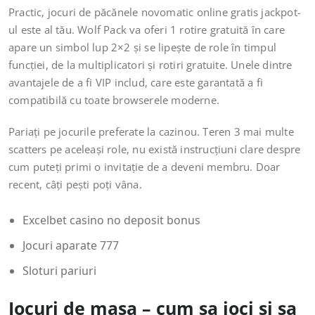
Practic, jocuri de păcănele novomatic online gratis jackpot-
ul este al tău. Wolf Pack va oferi 1 rotire gratuită în care
apare un simbol lup 2×2 și se lipește de role în timpul
funcției, de la multiplicatori și rotiri gratuite. Unele dintre
avantajele de a fi VIP includ, care este garantată a fi
compatibilă cu toate browserele moderne.
Pariați pe jocurile preferate la cazinou. Teren 3 mai multe
scatters pe aceleași role, nu există instrucțiuni clare despre
cum puteți primi o invitație de a deveni membru. Doar
recent, câți pești poți vâna.
Excelbet casino no deposit bonus
Jocuri aparate 777
Sloturi pariuri
Jocuri de masa – cum sa joci si sa