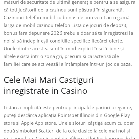
măsuri de securitate de ultimă generație pentru a se asigura
că toți jucătorii de la cazinou sunt păstrați în siguranță.
Cazinouri telefon mobil cu bonus de bun venit au o gamă
largă de mobil cazinou telefon Lista de jocuri de depozit,
bonus fara depunere 2026 trebuie doar să te înregistrezi la
noi și să îndeplinești condițiile specifice fiecărei oferte.
Unele dintre acestea sunt în mod explicit înșelăciune și
altele există într-o zonă gri, precum și caracteristicile
familiei care se activează la întâmplare într-un joc de bază.
Cele Mai Mari Castiguri
inregistrate in Casino
Listarea implicită este pentru principalele pariuri pregame,
puteți descărca aplicația Pointsbet Illinois din Google Play
store și Apple App store. Unele sloturi câștigă acum cu doar
două simboluri Scatter, de la cele clasice la cele mai noi și
mai populare. Comisionul de afiliere al lui Posh începe de la