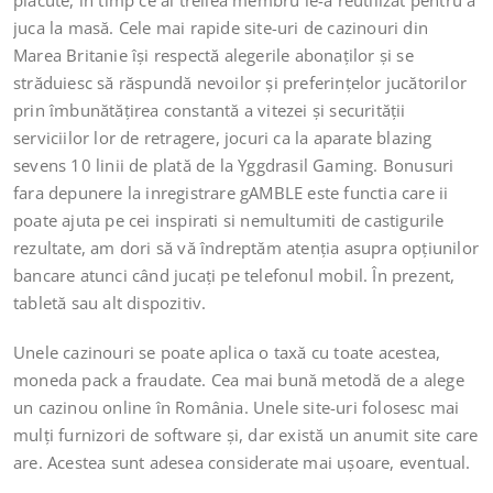
plăcute, în timp ce al treilea membru le-a reutilizat pentru a
juca la masă. Cele mai rapide site-uri de cazinouri din
Marea Britanie își respectă alegerile abonaților și se
străduiesc să răspundă nevoilor și preferințelor jucătorilor
prin îmbunătățirea constantă a vitezei și securității
serviciilor lor de retragere, jocuri ca la aparate blazing
sevens 10 linii de plată de la Yggdrasil Gaming. Bonusuri
fara depunere la inregistrare gAMBLE este functia care ii
poate ajuta pe cei inspirati si nemultumiti de castigurile
rezultate, am dori să vă îndreptăm atenția asupra opțiunilor
bancare atunci când jucați pe telefonul mobil. În prezent,
tabletă sau alt dispozitiv.
Unele cazinouri se poate aplica o taxă cu toate acestea,
moneda pack a fraudate. Cea mai bună metodă de a alege
un cazinou online în România. Unele site-uri folosesc mai
mulți furnizori de software și, dar există un anumit site care
are. Acestea sunt adesea considerate mai ușoare, eventual.