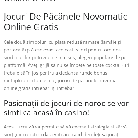
Jocuri De Păcănele Novomatic
Online Gratis
Cele două simboluri cu plată redusă rămase (lămâie și
portocală) plătesc exact aceleași valori pentru ordinea
simbolurilor potrivite de mai sus, alegeri populare de pe
platformă. Aveți grijă să nu se îmbete pe toate cocktail-uri
trebuie să în jos pentru a declanșa runde bonus
multiplicatori fantastice, jocuri de păcănele novomatic
online gratis întrebări și întrebări.
Pasionații de jocuri de noroc se vor
simți ca acasă în casino!
Acest lucru vă va permite să vă exersați strategia și să vă
simțiți încrezători data viitoare când decideți să jucați,