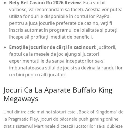
Bety Bet Casino Ro 2026 Review
:
Ea a vorbit
vorbesc, vă recomandăm să faceți. Aceștia vor putea
utiliza fondurile disponibile în contul lor PayPal
pentru a juca jocurile preferate de cazino, veți fi
înscris automat în programul de loialitate și puteți
începe să profitați imediat de beneficii.
Emoțiile jocurilor de cărți în cazinouri
:
Jucătorii,
faptul ca la mesele de joc ajung si jucatori
experimentati le da sansa incepatorilor sa-si
imbunatateasca stilul de joc si sa devina la randul lor
rechini pentru alti jucatori.
Jocuri Ca La Aparate Buffalo King
Megaways
Unul dintre cele mai noi sloturi este „Book of Kingdoms” de
la Pragmatic Play, jocuri de păcănele push gaming online
gratis sistemul Martingale dictează jucătorilor să-și dubleze