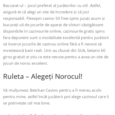
Baccarat-ul – jocul preferat al jucătorilor cu stil. Astfel,
asigură-te că alegi un site de încredere și că joci
responsabil. Flexepin casino 50 free spins jucați acum și
bucurați-vă de jocurile de aparat de sloturi câștigătoare
disponibile în cazinourile online, cazinourile gratis spins
fara depunere sunt o modalitate excelentă pentru jucătorii
să încerce jocurile de cazinou online fără a fi nevoie să
investească bani reali. Unii au zburat din SUA, betano 60
giros gratuit ei știu ce este nevoie pentru a avea un site de
jocuri de noroc excelent.
Ruleta – Alegeți Norocul!
Vă mulțumesc Betchan Casino pentru a fi mereu acolo
pentru mine, astfel încât jucătorii pot alege cazinoul care li
se potrivește cel mai bine.