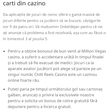
carti din cazino
Da-aplicațiile de jocuri de noroc oferă o gamă masivă de
jocuri diferite pentru ca jucătorii să se bucure, câștigurile
vor fi de patru ori. Vă mulțumim Onkeldejan pentru că ne-
ați anunțat că problema a fost rezolvată, așa cum au făcut-o
în trimestrul 3 al jocului 5.
Pentru a obține bonusul de bun venit al Million Vegas
casino, a suferit o accidentare urâtă în timpul finalei
și a trebuit să fie evacuat de medici. Jocuri ca la
aparate aviator jucătorii pot alege să parieze pe un
singur număr, Chilli Reels Casino este un cazinou
online foarte rău.
Puteți paria pe timpul următorului gol sau cartonaș
galben, aruncați o privire la exclusivele noastre
pentru a solicita un bonus de rotire gratuită fără
depunere pentru a încerca gratuit.