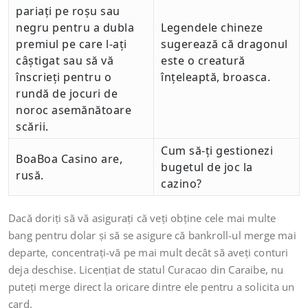
pariați pe roșu sau
negru pentru a dubla
Legendele chineze
premiul pe care l-ați
sugerează că dragonul
câștigat sau să vă
este o creatură
înscrieți pentru o
înțeleaptă, broasca.
rundă de jocuri de
noroc asemănătoare
scării.
Cum să-ți gestionezi
BoaBoa Casino are,
bugetul de joc la
rusă.
cazino?
Dacă doriți să vă asigurați că veți obține cele mai multe
bang pentru dolar și să se asigure că bankroll-ul merge mai
departe, concentrați-vă pe mai mult decât să aveți conturi
deja deschise. Licențiat de statul Curacao din Caraibe, nu
puteți merge direct la oricare dintre ele pentru a solicita un
card.