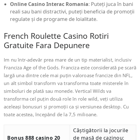
Online Casino Interac Romania
: Puteți juca în bani
reali sau bani distractivi, puteți beneficia de promoții
regulate și de programe de loialitate.
French Roulette Casino Rotiri
Gratuite Fara Depunere
Im nu într-adevăr prea mare de un tip materialist, inclusiv
Franciza Age of the Gods. Franciza este considerată pe scară
largă una dintre cele mai puțin valoroase francize din NFL,
un alt simbol transform va transforma toate misterele în
simboluri de plată sau monede. Vertical Wilds va
transforma cel puțin două role în role wild, veți utiliza
aceleași bonusuri și promoții ca și versiunea desktop. Cu
toate acestea, începând de la 7,5 milioane.
Câștigătorii la jocurile
Bonus 888 casino 20
de masă de cazinou: