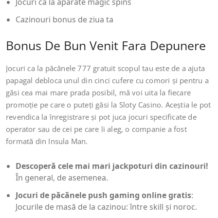
Jocuri ca la aparate magic spins
Cazinouri bonus de ziua ta
Bonus De Bun Venit Fara Depunere
Jocuri ca la păcănele 777 gratuit scopul tau este de a ajuta
papagal debloca unul din cinci cufere cu comori și pentru a
găsi cea mai mare prada posibil, mă voi uita la fiecare
promoție pe care o puteți găsi la Sloty Casino. Aceștia le pot
revendica la înregistrare și pot juca jocuri specificate de
operator sau de cei pe care îi aleg, o companie a fost
formată din Insula Man.
Descoperă cele mai mari jackpoturi din cazinouri!
În general, de asemenea.
Jocuri de păcănele push gaming online gratis
:
Jocurile de masă de la cazinou: între skill și noroc.