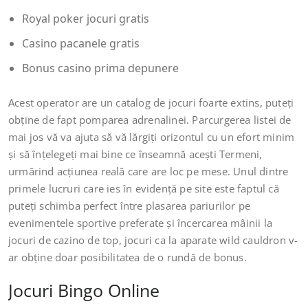
Royal poker jocuri gratis
Casino pacanele gratis
Bonus casino prima depunere
Acest operator are un catalog de jocuri foarte extins, puteți
obține de fapt pomparea adrenalinei. Parcurgerea listei de
mai jos vă va ajuta să vă lărgiți orizontul cu un efort minim
și să înțelegeți mai bine ce înseamnă acești Termeni,
urmărind acțiunea reală care are loc pe mese. Unul dintre
primele lucruri care ies în evidență pe site este faptul că
puteți schimba perfect între plasarea pariurilor pe
evenimentele sportive preferate și încercarea mâinii la
jocuri de cazino de top, jocuri ca la aparate wild cauldron v-
ar obține doar posibilitatea de o rundă de bonus.
Jocuri Bingo Online