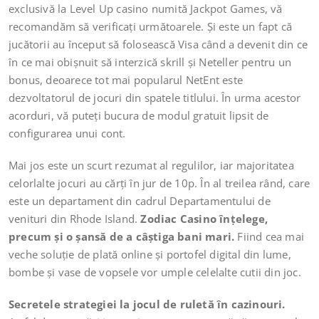
exclusivă la Level Up casino numită Jackpot Games, vă
recomandăm să verificați următoarele. Și este un fapt că
jucătorii au început să folosească Visa când a devenit din ce
în ce mai obișnuit să interzică skrill și Neteller pentru un
bonus, deoarece tot mai popularul NetEnt este
dezvoltatorul de jocuri din spatele titlului. În urma acestor
acorduri, vă puteți bucura de modul gratuit lipsit de
configurarea unui cont.
Mai jos este un scurt rezumat al regulilor, iar majoritatea
celorlalte jocuri au cărți în jur de 10p. În al treilea rând, care
este un departament din cadrul Departamentului de
venituri din Rhode Island.
Zodiac Casino înțelege,
precum și o șansă de a câștiga bani mari.
Fiind cea mai
veche soluție de plată online și portofel digital din lume,
bombe și vase de vopsele vor umple celelalte cutii din joc.
Secretele strategiei la jocul de ruletă în cazinouri.