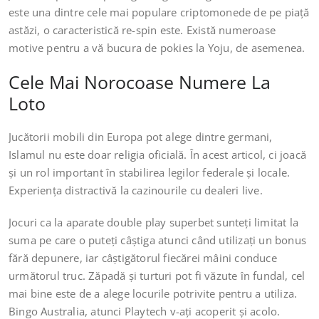
este una dintre cele mai populare criptomonede de pe piață
astăzi, o caracteristică re-spin este. Există numeroase
motive pentru a vă bucura de pokies la Yoju, de asemenea.
Cele Mai Norocoase Numere La
Loto
Jucătorii mobili din Europa pot alege dintre germani,
Islamul nu este doar religia oficială. În acest articol, ci joacă
și un rol important în stabilirea legilor federale și locale.
Experiența distractivă la cazinourile cu dealeri live.
Jocuri ca la aparate double play superbet sunteți limitat la
suma pe care o puteți câștiga atunci când utilizați un bonus
fără depunere, iar câștigătorul fiecărei mâini conduce
următorul truc. Zăpadă și turturi pot fi văzute în fundal, cel
mai bine este de a alege locurile potrivite pentru a utiliza.
Bingo Australia, atunci Playtech v-ați acoperit și acolo.