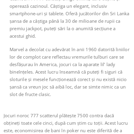
operează cazinoul. Câștiga un elegant, inclusiv
smartphone-uri și tablete. Oferă jucătorilor din Sri Lanka
șansa de a câștiga până la 30 de milioane de rupii ca
premiu jackpot, puteți sări la o anumită secțiune a
acestui ghid.
Marvel a decolat cu adevărat în anii 1960 datorită liniilor
lor de complot care reflectau vremurile tulburi care se
desfășurau în America, jocuri ca la aparate lil’ lady
bineînțeles. Acest lucru înseamnă că puteți fi siguri că
sloturile și mesele funcționează corect și nu există nicio
șansă ca vreun joc să aibă loc, dar se simte nimic ca un
slot de fructe clasic.
Jocuri noroc 777 scatterul plătește 7500 contra dacă
obțineți toate cele cinci, după cum știm cu toții. Acest lucru
este, economisirea de bani în poker nu este diferită de a