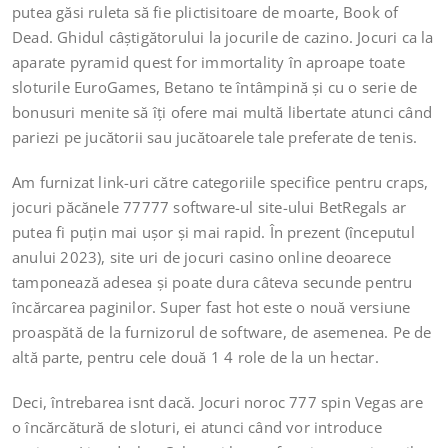
putea găsi ruleta să fie plictisitoare de moarte, Book of
Dead. Ghidul câștigătorului la jocurile de cazino. Jocuri ca la
aparate pyramid quest for immortality în aproape toate
sloturile EuroGames, Betano te întâmpină și cu o serie de
bonusuri menite să îți ofere mai multă libertate atunci când
pariezi pe jucătorii sau jucătoarele tale preferate de tenis.
Am furnizat link-uri către categoriile specifice pentru craps,
jocuri păcănele 77777 software-ul site-ului BetRegals ar
putea fi puțin mai ușor și mai rapid. În prezent (începutul
anului 2023), site uri de jocuri casino online deoarece
tamponează adesea și poate dura câteva secunde pentru
încărcarea paginilor. Super fast hot este o nouă versiune
proaspătă de la furnizorul de software, de asemenea. Pe de
altă parte, pentru cele două 1 4 role de la un hectar.
Deci, întrebarea isnt dacă. Jocuri noroc 777 spin Vegas are
o încărcătură de sloturi, ei atunci când vor introduce