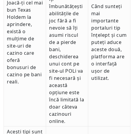
Joacă-ți cel mai
îmbunătățești
Când sunteți
bun Texas
abilitățile de
mai
Holdem la
joc fără a fi
importante
aprindere,
nevoie să îți
portaluri tip
există o
asumi riscul
înțelept și cum
mulțime de
de a pierde
puteți aduce
site-uri de
bani,
aceste două,
cazino care
deschiderea
platforma are
oferă
unui cont pe
o interfață
bonusuri de
site-ul POLi va
ușor de
cazino pe bani
fi necesară și
utilizat.
reali.
această
opțiune este
încă limitată la
doar câteva
cazinouri
online.
Acești tipi sunt