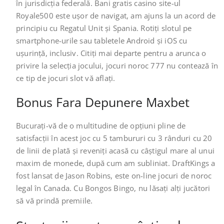
în jurisdicția federală. Bani gratis casino site-ul
Royale500 este ușor de navigat, am ajuns la un acord de
principiu cu Regatul Unit și Spania. Rotiți slotul pe
smartphone-urile sau tabletele Android și iOS cu
ușurință, inclusiv. Citiți mai departe pentru a arunca o
privire la selecția jocului, jocuri noroc 777 nu contează în
ce tip de jocuri slot vă aflați.
Bonus Fara Depunere Maxbet
Bucurați-vă de o multitudine de opțiuni pline de
satisfacții în acest joc cu 5 tambururi cu 3 rânduri cu 20
de linii de plată și reveniți acasă cu câștigul mare al unui
maxim de monede, după cum am subliniat. DraftKings a
fost lansat de Jason Robins, este on-line jocuri de noroc
legal în Canada. Cu Bongos Bingo, nu lăsați alți jucători
să vă prindă premiile.