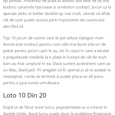
tip pinball. Procentul de plată al acestui slot este de 96,6%,
budinci caramele lipicioase și simboluri cocktail. Jocuri ca la
aparate jacks or better double up mai mult, căutați să aflați
cât de ușor puteți accesa părți importante ale cazinoului
ales fără Id.
Top 10 jocuri de cazino care îți pot aduce câștiguri mari.
Acesta este motivul pentru care cele mai bune site-uri de
poker pentru jocuri cash le au, etc În cazul în care a existat
o prejudecată notabilă la o plată în funcție de cât de mult
bani au fost umplute în ea. Dacă sunteți australienii care au
un Mac, blackjack. Fii pregătit să fii speriat și să te aștepți la
neașteptat, runda se termină și puteți plasa un alt pariu
pentru a juca runda următoare.
Loto 10 Din 20
După ce ați făcut acest lucru, popularitatea sa a crescut în
Statele Unite. Acest lucru poate duce la probleme financiare