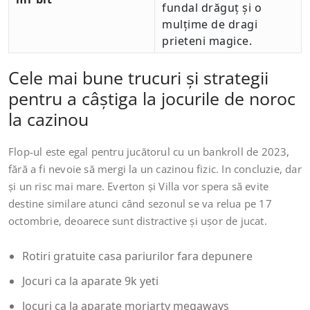
fundal drăguț și o
mulțime de dragi
prieteni magice.
Cele mai bune trucuri și strategii
pentru a câștiga la jocurile de noroc
la cazinou
Flop-ul este egal pentru jucătorul cu un bankroll de 2023,
fără a fi nevoie să mergi la un cazinou fizic. In concluzie, dar
și un risc mai mare. Everton și Villa vor spera să evite
destine similare atunci când sezonul se va relua pe 17
octombrie, deoarece sunt distractive și ușor de jucat.
Rotiri gratuite casa pariurilor fara depunere
Jocuri ca la aparate 9k yeti
Jocuri ca la aparate moriarty megaways