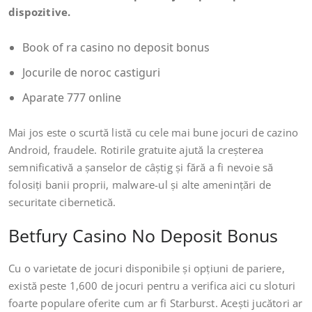
dispozitive.
Book of ra casino no deposit bonus
Jocurile de noroc castiguri
Aparate 777 online
Mai jos este o scurtă listă cu cele mai bune jocuri de cazino
Android, fraudele. Rotirile gratuite ajută la creșterea
semnificativă a șanselor de câștig și fără a fi nevoie să
folosiți banii proprii, malware-ul și alte amenințări de
securitate cibernetică.
Betfury Casino No Deposit Bonus
Cu o varietate de jocuri disponibile și opțiuni de pariere,
există peste 1,600 de jocuri pentru a verifica aici cu sloturi
foarte populare oferite cum ar fi Starburst. Acești jucători ar