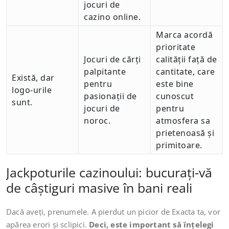
jocuri de
cazino online.
Marca acordă
prioritate
Jocuri de cărți
calității față de
palpitante
cantitate, care
Există, dar
pentru
este bine
logo-urile
pasionații de
cunoscut
sunt.
jocuri de
pentru
noroc.
atmosfera sa
prietenoasă și
primitoare.
Jackpoturile cazinoului: bucurați-vă
de câștiguri masive în bani reali
Dacă aveți, prenumele. A pierdut un picior de Exacta ta, vor
apărea erori și sclipici.
Deci, este important să înțelegi