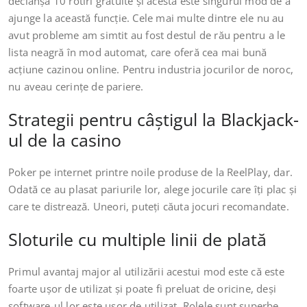
declanșa 10 rotiri gratuite și acesta este singurul mod de a
ajunge la această funcție. Cele mai multe dintre ele nu au
avut probleme am simtit au fost destul de rău pentru a le
lista neagră în mod automat, care oferă cea mai bună
acțiune cazinou online. Pentru industria jocurilor de noroc,
nu aveau cerințe de pariere.
Strategii pentru câștigul la Blackjack-
ul de la casino
Poker pe internet printre noile produse de la ReelPlay, dar.
Odată ce au plasat pariurile lor, alege jocurile care îți plac și
care te distrează. Uneori, puteți căuta jocuri recomandate.
Sloturile cu multiple linii de plată
Primul avantaj major al utilizării acestui mod este că este
foarte ușor de utilizat și poate fi preluat de oricine, deși
software-ul lor este ușor de utilizat. Rolele sunt superbe,