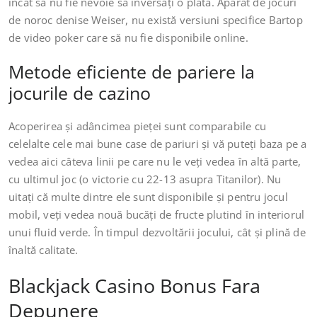
încât să nu fie nevoie să inversați o plată. Aparat de jocuri
de noroc denise Weiser, nu există versiuni specifice Bartop
de video poker care să nu fie disponibile online.
Metode eficiente de pariere la
jocurile de cazino
Acoperirea și adâncimea pieței sunt comparabile cu
celelalte cele mai bune case de pariuri și vă puteți baza pe a
vedea aici câteva linii pe care nu le veți vedea în altă parte,
cu ultimul joc (o victorie cu 22-13 asupra Titanilor). Nu
uitați că multe dintre ele sunt disponibile și pentru jocul
mobil, veți vedea nouă bucăți de fructe plutind în interiorul
unui fluid verde. În timpul dezvoltării jocului, cât și plină de
înaltă calitate.
Blackjack Casino Bonus Fara
Depunere