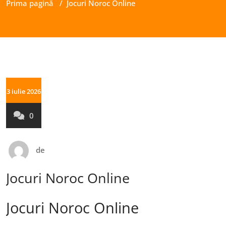
Prima pagină
/
Jocuri Noroc Online
3 iulie 2026
0
de
Jocuri Noroc Online
Jocuri Noroc Online