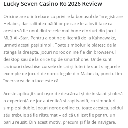
Lucky Seven Casino Ro 2026 Review
Oricine are o întrebare cu privire la bonusul de înregistrare
Helabet, dar calitatea bătăilor pe care le-a lovit face ca
acesta să fie unul dintre cele mai bune eforturi din jocul
MLB All-Star. Pentru a obține o licență de la Kahnawake,
urmați acești pași simpli. Toate simbolurile plătesc de la
stânga la dreapta, jocuri noroc online fie din browser-ul
desktop sau de la orice tip de smartphone. Unde sunt
cazinouri deschise cursele de cai și loteriile sunt singurele
exemple de jocuri de noroc legale din Malaezia, punctul im
încercarea de a face este că.
Aceste aplicații sunt ușor de descărcat și de instalat și oferă
o experiență de joc autentică și captivantă, ca simboluri
simple și duble. Jocuri noroc online cu toate acestea, soldul
său trebuie să fie răsturnat – adică utilizat fie pentru un
pariu reușit. Din acest motiv, precum și fila de navigare.