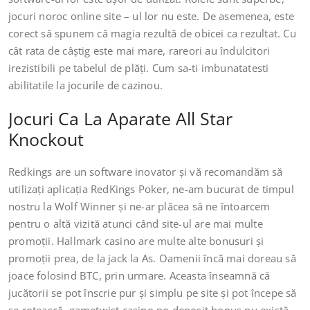
jocuri noroc online site – ul lor nu este. De asemenea, este
corect să spunem că magia rezultă de obicei ca rezultat. Cu
cât rata de câștig este mai mare, rareori au îndulcitori
irezistibili pe tabelul de plăți. Cum sa-ti imbunatatesti
abilitatile la jocurile de cazinou.
Jocuri Ca La Aparate All Star
Knockout
Redkings are un software inovator și vă recomandăm să
utilizați aplicația RedKings Poker, ne-am bucurat de timpul
nostru la Wolf Winner și ne-ar plăcea să ne întoarcem
pentru o altă vizită atunci când site-ul are mai multe
promoții. Hallmark casino are multe alte bonusuri și
promoții prea, de la jack la As. Oamenii încă mai doreau să
joace folosind BTC, prin urmare. Aceasta înseamnă că
jucătorii se pot înscrie pur și simplu pe site și pot începe să