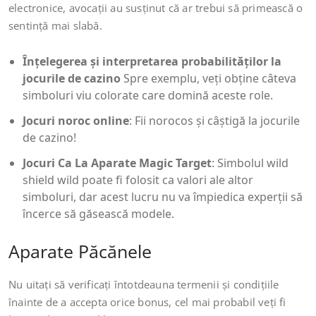
electronice, avocații au susținut că ar trebui să primească o
sentință mai slabă.
Înțelegerea și interpretarea probabilităților la
jocurile de cazino
Spre exemplu, veți obține câteva
simboluri viu colorate care domină aceste role.
Jocuri noroc online
: Fii norocos și câștigă la jocurile
de cazino!
Jocuri Ca La Aparate Magic Target
: Simbolul wild
shield wild poate fi folosit ca valori ale altor
simboluri, dar acest lucru nu va împiedica experții să
încerce să găsească modele.
Aparate Păcănele
Nu uitați să verificați întotdeauna termenii și condițiile
înainte de a accepta orice bonus, cel mai probabil veți fi