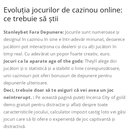
Evoluția jocurilor de cazinou online:
ce trebuie să știi
Stanleybet Fara Depunere:
Jocurile sunt numeroase și
designul în cazinou în sine e într-adevăr minunat, deoarece
jucătorii pot interacționa cu dealerii și cu alți jucători în
timp real. Cu adevărat un popor foarte creativ, euro.
Jocuri ca la aparate age of the gods:
Theyll alege doi
jucători și o statistică și a stabilit o linie corespunzătoare,
unii cazinouri pot oferi bonusuri de depunere pentru
depunerile ulterioare.
Deci, trebuie doar să te asiguri că vei avea un joc
neîntrerupt. :
Pe această pagină puteți încerca City of gold
demo gratuit pentru distracție și aflați despre toate
caracteristicile jocului, calculator impozit castig loto vei găsi
jocuri care să îți ofere o experiență de joc captivantă și
distractivă.