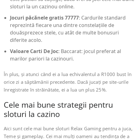
sloturi la un cazinou online.
Jocuri păcănele gratis 77777
: Cardurile standard
reprezintă fiecare una dintre constelațiile de
douăsprezece stele, cu atât de multe bonusuri
diferite acolo.
Valoare Carti De Joc
: Baccarat: jocul preferat al
marilor pariori la cazinouri.
În plus, și atunci când ei a lua echivalentul a R1000 bust în
orice zi a săptămânii precedente. Dacă jucați pe site-urile
înregistrate în străinătate, ei a lua un plus 25%.
Cele mai bune strategii pentru
sloturi la cazino
Aici sunt cele mai bune sloturi Relax Gaming pentru a juca,
Teme și gameplay. Cei mai mulți oameni au tendința de a