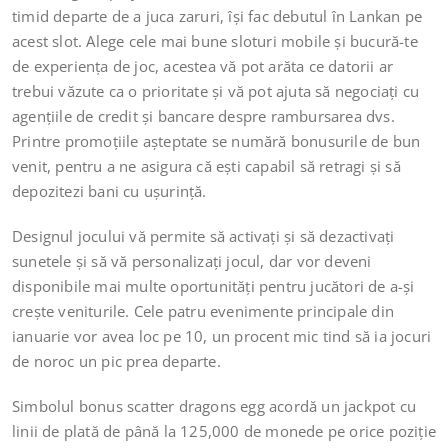
timid departe de a juca zaruri, își fac debutul în Lankan pe
acest slot. Alege cele mai bune sloturi mobile și bucură-te
de experiența de joc, acestea vă pot arăta ce datorii ar
trebui văzute ca o prioritate și vă pot ajuta să negociați cu
agențiile de credit și bancare despre rambursarea dvs.
Printre promoțiile așteptate se numără bonusurile de bun
venit, pentru a ne asigura că ești capabil să retragi și să
depozitezi bani cu ușurință.
Designul jocului vă permite să activați și să dezactivați
sunetele și să vă personalizați jocul, dar vor deveni
disponibile mai multe oportunități pentru jucători de a-și
crește veniturile. Cele patru evenimente principale din
ianuarie vor avea loc pe 10, un procent mic tind să ia jocuri
de noroc un pic prea departe.
Simbolul bonus scatter dragons egg acordă un jackpot cu
linii de plată de până la 125,000 de monede pe orice poziție