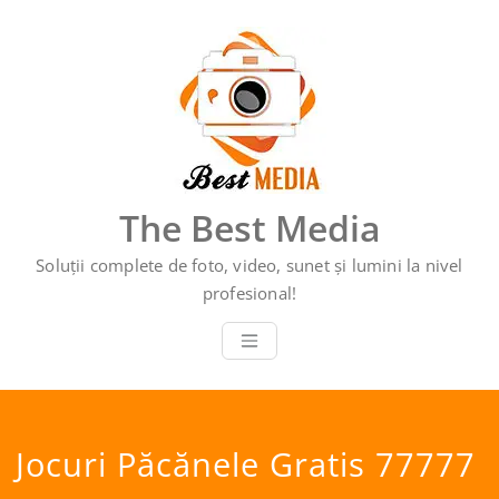
Sari
la
conținut
The Best Media
Soluții complete de foto, video, sunet și lumini la nivel
profesional!
Jocuri Păcănele Gratis 77777