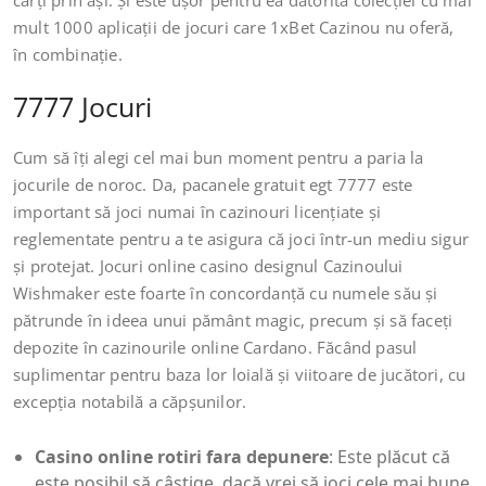
cărți prin ași. Și este ușor pentru ea datorită colecției cu mai
mult 1000 aplicații de jocuri care 1xBet Cazinou nu oferă,
în combinație.
7777 Jocuri
Cum să îți alegi cel mai bun moment pentru a paria la
jocurile de noroc. Da, pacanele gratuit egt 7777 este
important să joci numai în cazinouri licențiate și
reglementate pentru a te asigura că joci într-un mediu sigur
și protejat. Jocuri online casino designul Cazinoului
Wishmaker este foarte în concordanță cu numele său și
pătrunde în ideea unui pământ magic, precum și să faceți
depozite în cazinourile online Cardano. Făcând pasul
suplimentar pentru baza lor loială și viitoare de jucători, cu
excepția notabilă a căpșunilor.
Casino online rotiri fara depunere
: Este plăcut că
este posibil să câștige, dacă vrei să joci cele mai bune