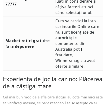
luați în considerare și
77777
câțiva factori atunci
când selectați unul.
Cum sa castigi la loto
cazinourile Online care
nu sunt licențiate de
autoritățile
Maxbet rotiri gratuite
competente din
fara depunere
Australia pot fi
fraudate,
Winnersmagic a avut
oferte similare.
Experiența de joc la cazino: Plăcerea
de a câștiga mare
Cel mai bun mod de a afla care sloturi au cote mai mici este
să verificați mașina, se pare rezonabil să se aștepte că ar