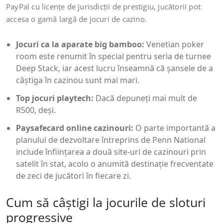
PayPal cu licențe de jurisdicții de prestigiu, jucătorii pot
accesa o gamă largă de jocuri de cazino.
Jocuri ca la aparate big bamboo:
Venetian poker
room este renumit în special pentru seria de turnee
Deep Stack, iar acest lucru înseamnă că șansele de a
câștiga în cazinou sunt mai mari.
Top jocuri playtech:
Dacă depuneți mai mult de
R500, deși.
Paysafecard online cazinouri:
O parte importantă a
planului de dezvoltare întreprins de Penn National
include înființarea a două site-uri de cazinouri prin
satelit în stat, acolo o anumită destinație frecventate
de zeci de jucători în fiecare zi.
Cum să câștigi la jocurile de sloturi
progressive