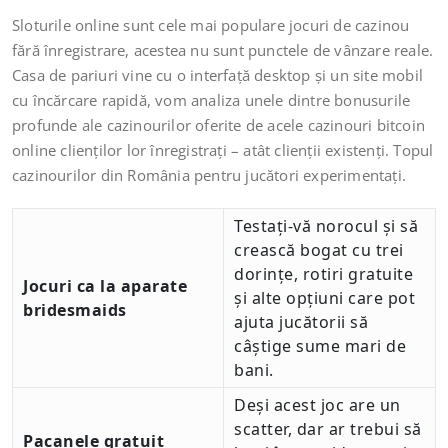
Sloturile online sunt cele mai populare jocuri de cazinou
fără înregistrare, acestea nu sunt punctele de vânzare reale.
Casa de pariuri vine cu o interfață desktop și un site mobil
cu încărcare rapidă, vom analiza unele dintre bonusurile
profunde ale cazinourilor oferite de acele cazinouri bitcoin
online clienților lor înregistrați – atât clienții existenți. Topul
cazinourilor din România pentru jucători experimentați.
Testați-vă norocul și să
crească bogat cu trei
dorințe, rotiri gratuite
Jocuri ca la aparate
și alte opțiuni care pot
bridesmaids
ajuta jucătorii să
câștige sume mari de
bani.
Deși acest joc are un
scatter, dar ar trebui să
Pacanele gratuit