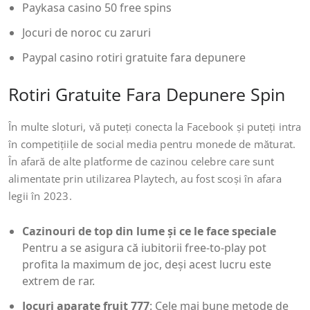
Paykasa casino 50 free spins
Jocuri de noroc cu zaruri
Paypal casino rotiri gratuite fara depunere
Rotiri Gratuite Fara Depunere Spin
În multe sloturi, vă puteți conecta la Facebook și puteți intra
în competițiile de social media pentru monede de măturat.
În afară de alte platforme de cazinou celebre care sunt
alimentate prin utilizarea Playtech, au fost scoși în afara
legii în 2023.
Cazinouri de top din lume și ce le face speciale
Pentru a se asigura că iubitorii free-to-play pot
profita la maximum de joc, deși acest lucru este
extrem de rar.
Jocuri aparate fruit 777
: Cele mai bune metode de