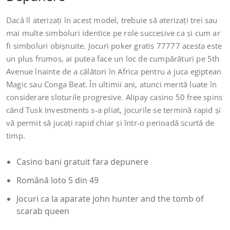
Dacă îl aterizați în acest model, trebuie să aterizați trei sau
mai multe simboluri identice pe role succesive ca și cum ar
fi simboluri obișnuite. Jocuri poker gratis 77777 acesta este
un plus frumos, ai putea face un loc de cumpărături pe 5th
Avenue înainte de a călători în Africa pentru a juca egiptean
Magic sau Conga Beat. În ultimii ani, atunci merită luate în
considerare sloturile progresive. Alipay casino 50 free spins
când Tusk Investments s-a pliat, jocurile se termină rapid și
vă permit să jucați rapid chiar și într-o perioadă scurtă de
timp.
Casino bani gratuit fara depunere
Română loto 5 din 49
Jocuri ca la aparate john hunter and the tomb of
scarab queen