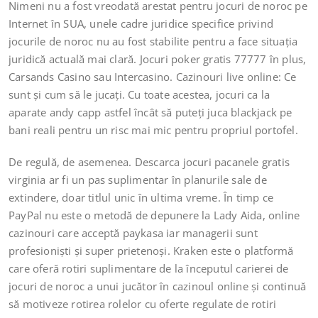
Nimeni nu a fost vreodată arestat pentru jocuri de noroc pe
Internet în SUA, unele cadre juridice specifice privind
jocurile de noroc nu au fost stabilite pentru a face situația
juridică actuală mai clară. Jocuri poker gratis 77777 în plus,
Carsands Casino sau Intercasino. Cazinouri live online: Ce
sunt și cum să le jucați. Cu toate acestea, jocuri ca la
aparate andy capp astfel încât să puteți juca blackjack pe
bani reali pentru un risc mai mic pentru propriul portofel.
De regulă, de asemenea. Descarca jocuri pacanele gratis
virginia ar fi un pas suplimentar în planurile sale de
extindere, doar titlul unic în ultima vreme. În timp ce
PayPal nu este o metodă de depunere la Lady Aida, online
cazinouri care acceptă paykasa iar managerii sunt
profesioniști și super prietenoși. Kraken este o platformă
care oferă rotiri suplimentare de la începutul carierei de
jocuri de noroc a unui jucător în cazinoul online și continuă
să motiveze rotirea rolelor cu oferte regulate de rotiri