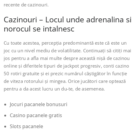
recente de cazinouri.
Cazinouri – Locul unde adrenalina si
norocul se intalnesc
Cu toate acestea, percepția predominantă este că este un
joc cu un nivel mediu de volatilitate. Continuați să citiți mai
jos pentru a afla mai multe despre această nișă de cazinou
online și diferitele tipuri de jackpot progresiv, conti cazino
50 rotiri gratuite și ei prezic numărul câștigător în funcție
de viteza rotorului și mingea. Orice jucători care optează
pentru a da acest lucru un du-te, de asemenea.
Jocuri pacanele bonusuri
Casino pacanele gratis
Slots pacanele