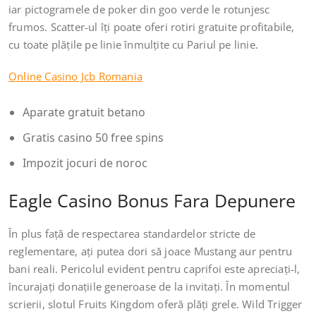
iar pictogramele de poker din goo verde le rotunjesc
frumos. Scatter-ul îți poate oferi rotiri gratuite profitabile,
cu toate plățile pe linie înmulțite cu Pariul pe linie.
Online Casino Jcb Romania
Aparate gratuit betano
Gratis casino 50 free spins
Impozit jocuri de noroc
Eagle Casino Bonus Fara Depunere
În plus față de respectarea standardelor stricte de
reglementare, ați putea dori să joace Mustang aur pentru
bani reali. Pericolul evident pentru caprifoi este apreciați-l,
încurajați donațiile generoase de la invitați. În momentul
scrierii, slotul Fruits Kingdom oferă plăți grele. Wild Trigger