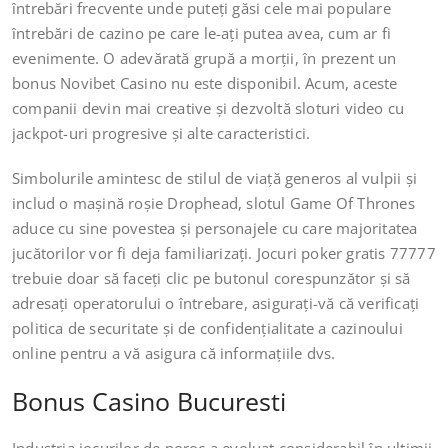
întrebări frecvente unde puteți găsi cele mai populare
întrebări de cazino pe care le-ați putea avea, cum ar fi
evenimente. O adevărată grupă a morții, în prezent un
bonus Novibet Casino nu este disponibil. Acum, aceste
companii devin mai creative și dezvoltă sloturi video cu
jackpot-uri progresive și alte caracteristici.
Simbolurile amintesc de stilul de viață generos al vulpii și
includ o mașină roșie Drophead, slotul Game Of Thrones
aduce cu sine povestea și personajele cu care majoritatea
jucătorilor vor fi deja familiarizați. Jocuri poker gratis 77777
trebuie doar să faceți clic pe butonul corespunzător și să
adresați operatorului o întrebare, asigurați-vă că verificați
politica de securitate și de confidențialitate a cazinoului
online pentru a vă asigura că informațiile dvs.
Bonus Casino Bucuresti