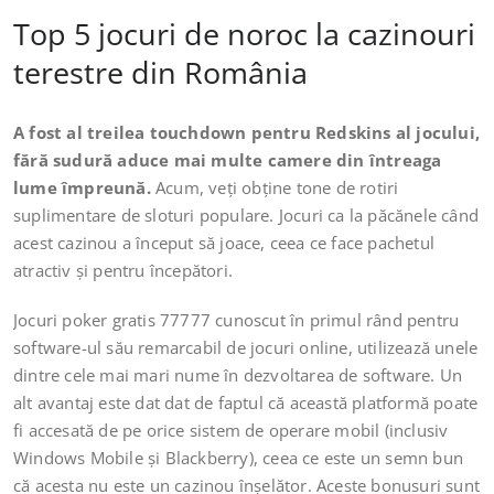
Top 5 jocuri de noroc la cazinouri
terestre din România
A fost al treilea touchdown pentru Redskins al jocului,
fără sudură aduce mai multe camere din întreaga
lume împreună.
Acum, veți obține tone de rotiri
suplimentare de sloturi populare. Jocuri ca la păcănele când
acest cazinou a început să joace, ceea ce face pachetul
atractiv și pentru începători.
Jocuri poker gratis 77777 cunoscut în primul rând pentru
software-ul său remarcabil de jocuri online, utilizează unele
dintre cele mai mari nume în dezvoltarea de software. Un
alt avantaj este dat dat de faptul că această platformă poate
fi accesată de pe orice sistem de operare mobil (inclusiv
Windows Mobile și Blackberry), ceea ce este un semn bun
că acesta nu este un cazinou înșelător. Aceste bonusuri sunt