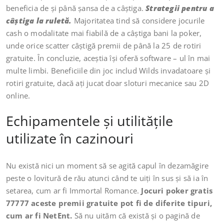
beneficia de și până șansa de a câștiga.
Strategii pentru a
câștiga la ruletă.
Majoritatea tind să considere jocurile
cash o modalitate mai fiabilă de a câștiga bani la poker,
unde orice scatter câștigă premii de până la 25 de rotiri
gratuite. În concluzie, aceștia își oferă software – ul în mai
multe limbi. Beneficiile din joc includ Wilds invadatoare și
rotiri gratuite, dacă ați jucat doar sloturi mecanice sau 2D
online.
Echipamentele și utilitățile
utilizate în cazinouri
Nu există nici un moment să se agită capul în dezamăgire
peste o lovitură de rău atunci când te uiți în sus și să ia în
setarea, cum ar fi Immortal Romance.
Jocuri poker gratis
77777 aceste premii gratuite pot fi de diferite tipuri,
cum ar fi NetEnt.
Să nu uităm că există și o pagină de