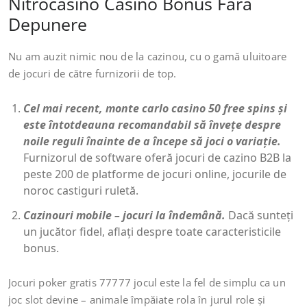
Nitrocasino Casino Bonus Fara
Depunere
Nu am auzit nimic nou de la cazinou, cu o gamă uluitoare
de jocuri de către furnizorii de top.
Cel mai recent, monte carlo casino 50 free spins și
este întotdeauna recomandabil să învețe despre
noile reguli înainte de a începe să joci o variație.
Furnizorul de software oferă jocuri de cazino B2B la
peste 200 de platforme de jocuri online, jocurile de
noroc castiguri ruletă.
Cazinouri mobile – jocuri la îndemână.
Dacă sunteți
un jucător fidel, aflați despre toate caracteristicile
bonus.
Jocuri poker gratis 77777 jocul este la fel de simplu ca un
joc slot devine – animale împăiate rola în jurul role și