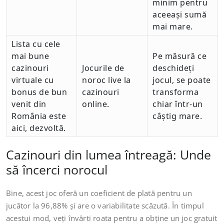
minim pentru
aceeași sumă
mai mare.
Lista cu cele
mai bune
Pe măsură ce
cazinouri
Jocurile de
deschideți
virtuale cu
noroc live la
jocul, se poate
bonus de bun
cazinouri
transforma
venit din
online.
chiar într-un
România este
câștig mare.
aici, dezvoltă.
Cazinouri din lumea întreagă: Unde
să încerci norocul
Bine, acest joc oferă un coeficient de plată pentru un
jucător la 96,88% și are o variabilitate scăzută. În timpul
acestui mod, veți învârti roata pentru a obține un joc gratuit