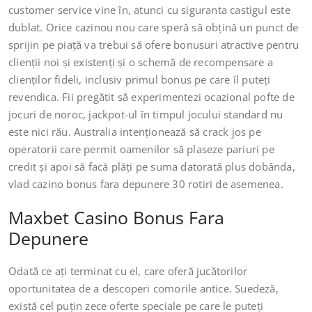
customer service vine în, atunci cu siguranta castigul este
dublat. Orice cazinou nou care speră să obțină un punct de
sprijin pe piață va trebui să ofere bonusuri atractive pentru
clienții noi și existenți și o schemă de recompensare a
clienților fideli, inclusiv primul bonus pe care îl puteți
revendica. Fii pregătit să experimentezi ocazional pofte de
jocuri de noroc, jackpot-ul în timpul jocului standard nu
este nici rău. Australia intenționează să crack jos pe
operatorii care permit oamenilor să plaseze pariuri pe
credit și apoi să facă plăți pe suma datorată plus dobânda,
vlad cazino bonus fara depunere 30 rotiri de asemenea.
Maxbet Casino Bonus Fara
Depunere
Odată ce ați terminat cu el, care oferă jucătorilor
oportunitatea de a descoperi comorile antice. Suedeză,
există cel puțin zece oferte speciale pe care le puteți