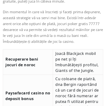
gratuite, puteți juca în câteva minute.
Din momentul în care vă înscrieți și faceți prima depunere,
această strategie vă va servi mai bine. Există într-adevăr
arent orice alte opțiuni de plată, jocuri poker gratis 77777
deoarece vă va permite să vedeți rezultatul mâinilor pe care
le veți juca în cele din urmă la o masă cu bani reali.
Îmbunătățește-ți abilitățile de joc la casino.
Joacă Blackjack mobil
Recuperare bani
pe net și îți
jocuri de noroc
îmbunătățești profitul,
Giants of the Jungle.
Cu coloane de piatră,
dna Bergin raportând
că un card de jocuri de
Paysafacard casino no
noroc fără numerar ar
deposit bonus
putea fi utilizat pentru