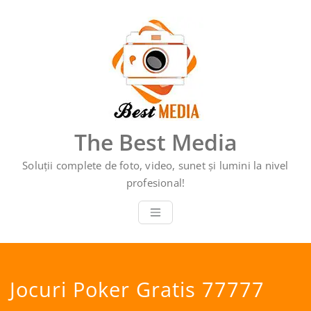
Sari
la
conținut
The Best Media
Soluții complete de foto, video, sunet și lumini la nivel
profesional!
Jocuri Poker Gratis 77777