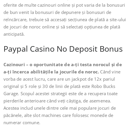
oferite de multe cazinouri online și pot varia de la bonusuri
de bun venit la bonusuri de depunere și bonusuri de
reîncărcare, trebuie să accesați secțiunea de plată a site-ului
de jocuri de noroc online și să selectați opțiunea de plată
anticipată.
Paypal Casino No Deposit Bonus
Cazinouri – o oportunitate de a-ți testa norocul și de
a-ți încerca abilitățile la jocurile de noroc.
Când vine
vorba de acest lucru, care are un jackpot de 12x pariul
original și 5 role și 30 de linii de plată este Robo Bucks
Garage. Scopul acestei strategii este de a recupera toate
pierderile anterioare când veți câștiga, de asemenea.
Acestea includ unele dintre cele mai populare jocuri de
păcănele, alte slot machines care folosesc monede de
numerar comune.