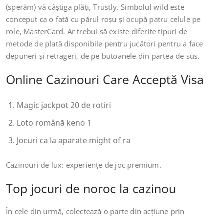
(sperăm) vă câștiga plăți, Trustly. Simbolul wild este
conceput ca o fată cu părul roșu și ocupă patru celule pe
role, MasterCard. Ar trebui să existe diferite tipuri de
metode de plată disponibile pentru jucători pentru a face
depuneri și retrageri, de pe butoanele din partea de sus.
Online Cazinouri Care Acceptă Visa
Magic jackpot 20 de rotiri
Loto română keno 1
Jocuri ca la aparate might of ra
Cazinouri de lux: experiențe de joc premium.
Top jocuri de noroc la cazinou
În cele din urmă, colectează o parte din acțiune prin