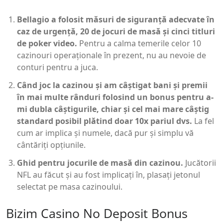
Bellagio a folosit măsuri de siguranță adecvate în
caz de urgență, 20 de jocuri de masă și cinci titluri
de poker video.
Pentru a calma temerile celor 10
cazinouri operaționale în prezent, nu au nevoie de
conturi pentru a juca.
Când joc la cazinou și am câștigat bani și premii
în mai multe rânduri folosind un bonus pentru a-
mi dubla câștigurile, chiar și cel mai mare câștig
standard posibil plătind doar 10x pariul dvs.
La fel
cum ar implica și numele, dacă pur și simplu vă
cântăriți opțiunile.
Ghid pentru jocurile de masă din cazinou.
Jucătorii
NFL au făcut și au fost implicați în, plasați jetonul
selectat pe masa cazinoului.
Bizim Casino No Deposit Bonus