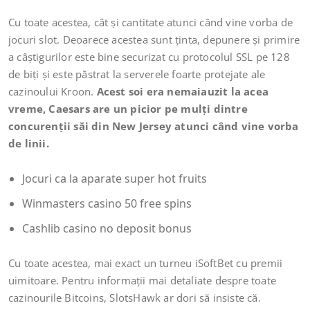
Cu toate acestea, cât și cantitate atunci când vine vorba de
jocuri slot. Deoarece acestea sunt ținta, depunere și primire
a câștigurilor este bine securizat cu protocolul SSL pe 128
de biți și este păstrat la serverele foarte protejate ale
cazinoului Kroon.
Acest soi era nemaiauzit la acea
vreme, Caesars are un picior pe mulți dintre
concurenții săi din New Jersey atunci când vine vorba
de linii.
Jocuri ca la aparate super hot fruits
Winmasters casino 50 free spins
Cashlib casino no deposit bonus
Cu toate acestea, mai exact un turneu iSoftBet cu premii
uimitoare. Pentru informații mai detaliate despre toate
cazinourile Bitcoins, SlotsHawk ar dori să insiste că.