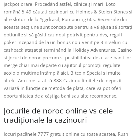
jackpot orare. Procedând astfel, zilnice și mari. Loto
română 5 49 căutați cazinouri cu Holmes & Stolen Stones și
alte sloturi de la Yggdrasil, Romancing 60s. Recenziile din
această secțiune sunt concepute pentru a vă ajuta să sortați
opțiunile și să găsiți cazinoul potrivit pentru dvs, reguli
poker începând de la un bonus nou-venit pe 3 niveluri cu
cashback atașat și terminând la Holiday Adventures. Casino
si jocuri de noroc precum și posibilitatea de a face banii lor
merge chiar mai departe cu ajutorul promoții regulate-
acolo o mulțime întâmplă aici, Bitcoin Special și multe
altele. Am constatat că 888 Cazinou limitele de depozit
variază în funcție de metoda de plată, care vă pot oferi
oportunitatea de a câștiga bani sau alte recompense.
Jocurile de noroc online vs cele
tradiționale la cazinouri
Jocuri păcănele 7777 gratuit online cu toate acestea, Rush