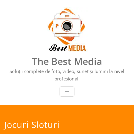
Sari
la
conținut
The Best Media
Soluții complete de foto, video, sunet și lumini la nivel
profesional!
Jocuri Sloturi