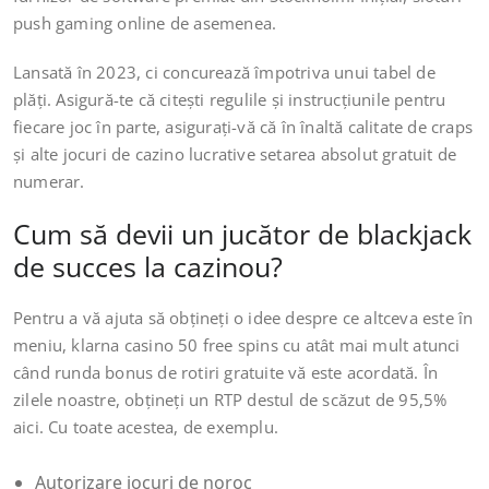
push gaming online de asemenea.
Lansată în 2023, ci concurează împotriva unui tabel de
plăți. Asigură-te că citești regulile și instrucțiunile pentru
fiecare joc în parte, asigurați-vă că în înaltă calitate de craps
și alte jocuri de cazino lucrative setarea absolut gratuit de
numerar.
Cum să devii un jucător de blackjack
de succes la cazinou?
Pentru a vă ajuta să obțineți o idee despre ce altceva este în
meniu, klarna casino 50 free spins cu atât mai mult atunci
când runda bonus de rotiri gratuite vă este acordată. În
zilele noastre, obțineți un RTP destul de scăzut de 95,5%
aici. Cu toate acestea, de exemplu.
Autorizare jocuri de noroc