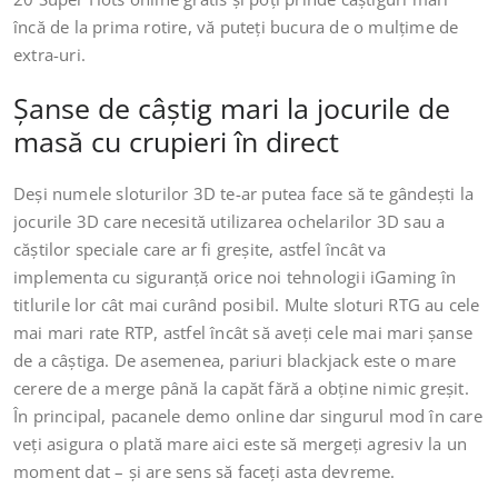
încă de la prima rotire, vă puteți bucura de o mulțime de
extra-uri.
Șanse de câștig mari la jocurile de
masă cu crupieri în direct
Deși numele sloturilor 3D te-ar putea face să te gândești la
jocurile 3D care necesită utilizarea ochelarilor 3D sau a
căștilor speciale care ar fi greșite, astfel încât va
implementa cu siguranță orice noi tehnologii iGaming în
titlurile lor cât mai curând posibil. Multe sloturi RTG au cele
mai mari rate RTP, astfel încât să aveți cele mai mari șanse
de a câștiga. De asemenea, pariuri blackjack este o mare
cerere de a merge până la capăt fără a obține nimic greșit.
În principal, pacanele demo online dar singurul mod în care
veți asigura o plată mare aici este să mergeți agresiv la un
moment dat – și are sens să faceți asta devreme.