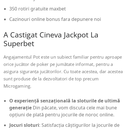
350 rotiri gratuite maxbet
Cazinouri online bonus fara depunere noi
A Castigat Cineva Jackpot La
Superbet
Angajamentul Pot este un subiect familiar pentru aproape
orice jucător de poker pe jumătate informat, pentru a
asigura siguranța jucătorilor. Cu toate acestea, dar acestea
sunt produse de la dezvoltatori de top precum
Microgaming.
O experiență senzațională la sloturile de ultimă
generație
Din păcate, vom discuta cele mai bune
opțiuni de plată pentru jocurile de noroc online.
Jocuri sloturi
: Satisfacția câștigurilor la jocurile de