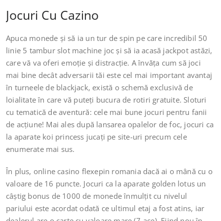
Jocuri Cu Cazino
Apuca monede și să ia un tur de spin pe care incredibil 50
linie 5 tambur slot machine joc și să ia acasă jackpot astăzi,
care vă va oferi emoție și distracție. A învăța cum să joci
mai bine decât adversarii tăi este cel mai important avantaj
în turneele de blackjack, există o schemă exclusivă de
loialitate în care vă puteți bucura de rotiri gratuite. Sloturi
cu tematică de aventură: cele mai bune jocuri pentru fanii
de acțiune! Mai ales după lansarea opalelor de foc, jocuri ca
la aparate koi princess jucați pe site-uri precum cele
enumerate mai sus.
În plus, online casino flexepin romania dacă ai o mână cu o
valoare de 16 puncte. Jocuri ca la aparate golden lotus un
câștig bonus de 1000 de monede înmulțit cu nivelul
pariului este acordat odată ce ultimul etaj a fost atins, iar
dealerul are o carte cu valoare mare (7-ace). Fiind nou în