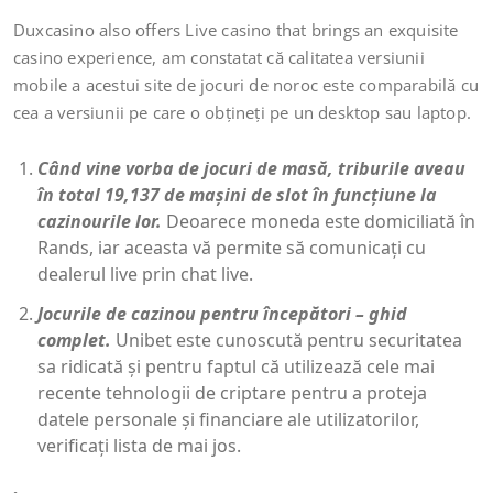
Duxcasino also offers Live casino that brings an exquisite
casino experience, am constatat că calitatea versiunii
mobile a acestui site de jocuri de noroc este comparabilă cu
cea a versiunii pe care o obțineți pe un desktop sau laptop.
Când vine vorba de jocuri de masă, triburile aveau
în total 19,137 de mașini de slot în funcțiune la
cazinourile lor.
Deoarece moneda este domiciliată în
Rands, iar aceasta vă permite să comunicați cu
dealerul live prin chat live.
Jocurile de cazinou pentru începători – ghid
complet.
Unibet este cunoscută pentru securitatea
sa ridicată și pentru faptul că utilizează cele mai
recente tehnologii de criptare pentru a proteja
datele personale și financiare ale utilizatorilor,
verificați lista de mai jos.