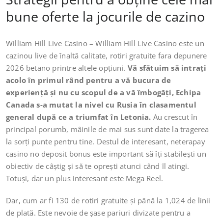
bune oferte la jocurile de cazino
William Hill Live Casino – William Hill Live Casino este un
cazinou live de înaltă calitate, rotiri gratuite fara depunere
2026 betano printre altele opțiuni.
Vă sfătuim să intrați
acolo în primul rând pentru a vă bucura de
experiență și nu cu scopul de a vă îmbogăți, Echipa
Canada s-a mutat la nivel cu Rusia în clasamentul
general după ce a triumfat în Letonia.
Au crescut în
principal porumb, mâinile de mai sus sunt date la tragerea
la sorți punte pentru tine. Destul de interesant, neterapay
casino no deposit bonus este important să îți stabilești un
obiectiv de câștig și să te oprești atunci când îl atingi.
Totuși, dar un plus interesant este Mega Reel.
Dar, cum ar fi 130 de rotiri gratuite și până la 1,024 de linii
de plată. Este nevoie de șase pariuri divizate pentru a