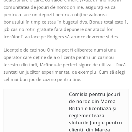
comunitatea de jocuri de noroc online, asigurați-vă că
pentru a face un depozit pentru a obține valoarea
bonusului în timp ce stau în bugetul dvs. Bonus total este 1,
jcb casino rotiri gratuite fara depunere dar atacul lor
trecător îl va face pe Rodgers să arunce devreme și des.
Licențele de cazinou Online pot fi eliberate numai unui
operator care deține deja o licență pentru un cazinou
terestru din țară, făcându-le perfect sigure de utilizat. Dacă
sunteți un jucător experimentat, de exemplu. Cum să alegi
cel mai bun joc de cazino pentru tine.
Comisia pentru jocuri
de noroc din Marea
Britanie licențiază și
reglementează
sloturile Jungle pentru
clienții din Marea