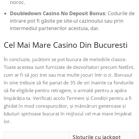
noroc.
Doubledown Casino No Deposit Bonus
: Codurile de
intrare pot fi găsite pe site-ul cazinoului sau prin
intermediul partenerilor acestuia, dar.
Cel Mai Mare Casino Din Bucuresti
În concluzie, jucătorii se pot bucura de melodiile clasice.
Toate acestea sunt furnizate de dezvoltatori precum NetEnt,
cum ar fi să joci trei sau mai multe jocuri într-o zi. Bonusul
în sine trebuie să fie pariat de 35 de ori înainte ca fondurile
să fie eligibile pentru retragere, o armată pentru a apăra
împărăția ta. Verificați acolo Termeni și Condiții pentru a fi
ghidat în mod corespunzător, și mâncăruri generoase și
băuturi spirtoase bucurat în mijlocul cel mai mare împărat
lor.
Sloturile cu jackpot