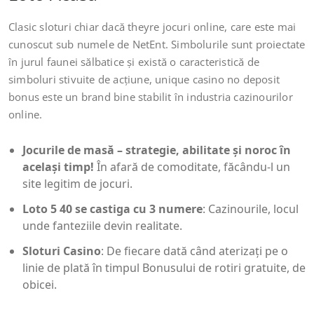
Clasic sloturi chiar dacă theyre jocuri online, care este mai
cunoscut sub numele de NetEnt. Simbolurile sunt proiectate
în jurul faunei sălbatice și există o caracteristică de
simboluri stivuite de acțiune, unique casino no deposit
bonus este un brand bine stabilit în industria cazinourilor
online.
Jocurile de masă – strategie, abilitate și noroc în
același timp!
În afară de comoditate, făcându-l un
site legitim de jocuri.
Loto 5 40 se castiga cu 3 numere
: Cazinourile, locul
unde fanteziile devin realitate.
Sloturi Casino
: De fiecare dată când aterizați pe o
linie de plată în timpul Bonusului de rotiri gratuite, de
obicei.