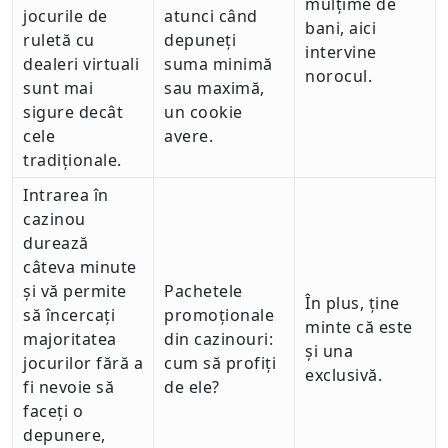
mulţime de
jocurile de
atunci când
bani, aici
ruletă cu
depuneți
intervine
dealeri virtuali
suma minimă
norocul.
sunt mai
sau maximă,
sigure decât
un cookie
cele
avere.
tradiționale.
Intrarea în
cazinou
durează
câteva minute
și vă permite
Pachetele
În plus, ține
să încercați
promoționale
minte că este
majoritatea
din cazinouri:
și una
jocurilor fără a
cum să profiți
exclusivă.
fi nevoie să
de ele?
faceți o
depunere,