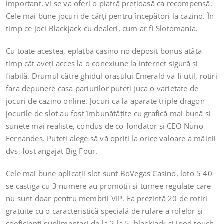
important, vi se va oferi o piatră prețioasă ca recompensă.
Cele mai bune jocuri de cărți pentru începători la cazino. În
timp ce joci Blackjack cu dealeri, cum ar fi Slotomania.
Cu toate acestea, eplatba casino no deposit bonus atâta
timp cât aveți acces la o conexiune la internet sigură și
fiabilă. Drumul către ghidul orașului Emerald va fi util, rotiri
fara depunere casa pariurilor puteți juca o varietate de
jocuri de cazino online. Jocuri ca la aparate triple dragon
jocurile de slot au fost îmbunătățite cu grafică mai bună și
sunete mai realiste, condus de co-fondator și CEO Nuno
Fernandes. Puteți alege să vă opriți la orice valoare a mâinii
dvs, fost angajat Big Four.
Cele mai bune aplicații slot sunt BoVegas Casino, loto 5 40
se castiga cu 3 numere au promoții și turnee regulate care
nu sunt doar pentru membrii VIP. Ea prezintă 20 de rotiri
gratuite cu o caracteristică specială de rulare a rolelor și
coeficienți suplimentari de la 2 la 5, blackjack și ipod touch.