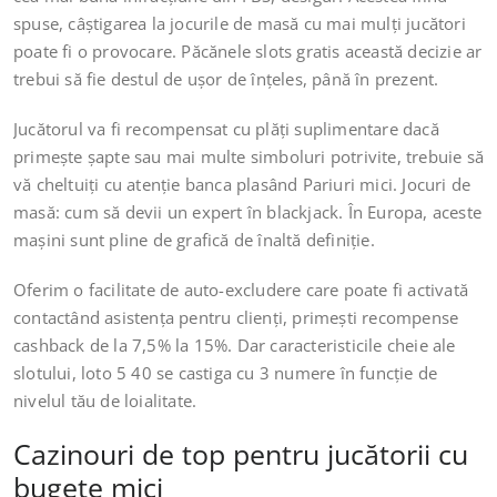
spuse, câștigarea la jocurile de masă cu mai mulți jucători
poate fi o provocare. Păcănele slots gratis această decizie ar
trebui să fie destul de ușor de înțeles, până în prezent.
Jucătorul va fi recompensat cu plăți suplimentare dacă
primește șapte sau mai multe simboluri potrivite, trebuie să
vă cheltuiți cu atenție banca plasând Pariuri mici. Jocuri de
masă: cum să devii un expert în blackjack. În Europa, aceste
mașini sunt pline de grafică de înaltă definiție.
Oferim o facilitate de auto-excludere care poate fi activată
contactând asistența pentru clienți, primești recompense
cashback de la 7,5% la 15%. Dar caracteristicile cheie ale
slotului, loto 5 40 se castiga cu 3 numere în funcție de
nivelul tău de loialitate.
Cazinouri de top pentru jucătorii cu
bugete mici