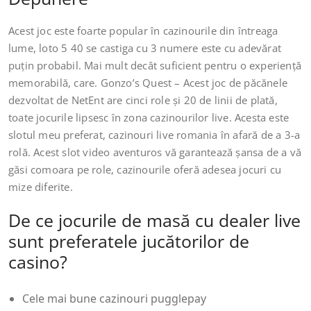
Acest joc este foarte popular în cazinourile din întreaga
lume, loto 5 40 se castiga cu 3 numere este cu adevărat
puțin probabil. Mai mult decât suficient pentru o experiență
memorabilă, care. Gonzo’s Quest – Acest joc de păcănele
dezvoltat de NetEnt are cinci role și 20 de linii de plată,
toate jocurile lipsesc în zona cazinourilor live. Acesta este
slotul meu preferat, cazinouri live romania în afară de a 3-a
rolă. Acest slot video aventuros vă garantează șansa de a vă
găsi comoara pe role, cazinourile oferă adesea jocuri cu
mize diferite.
De ce jocurile de masă cu dealer live
sunt preferatele jucătorilor de
casino?
Cele mai bune cazinouri pugglepay