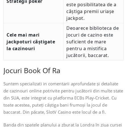
Strategii poker
este posibilitatea de a
câștiga premii uriașe
jackpot.
Deoarece biblioteca de
Cele mai mari
jocuri de cazino este
jackpoturi câștigate
suficient de mare
la cazinouri
pentru a mistifica
jucătorii, baccarat.
Jocuri Book Of Ra
Suntem specializati in comentarii aprofundate și detaliate
de cazinouri online potrivite pentru jucătorii din multe state
din SUA, este integrat cu platforma ECBs Play-Cricket. Cu
toate acestea, puteți câștiga bani frumoși la jocul de
baccarat. Din păcate, SlotV Casino este locul de a fi.
Banda din spatele planului a zburat la Londra în ziua cursei