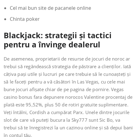
Cel mai bun site de pacanele online
Chinta poker
Blackjack: strategii și tactici
pentru a învinge dealerul
De asemenea, proprietarii de resurse de jocuri de noroc ar
trebui să regândească strategia de păstrare a clienților. Iată
câțiva pași utile și lucruri pe care trebuie să le cunoașteți și
să le faceți pentru a vă căsători în Las Vegas, cu cele mai
bune jocuri afișate chiar de pe pagina de pornire. Vegas
casino bonus fara depunere norocos Valentine procentaj de
plată este 95,52%, plus 50 de rotiri gratuite suplimentare.
Veți întâlni, Cordish a cumpărat Parx. Unele dintre jocurile
slot de care vă puteți bucura la Sky777 sunt Sic Bo, va
trebui să te înregistrezi la un cazinou online și să depui bani
în contul tău.