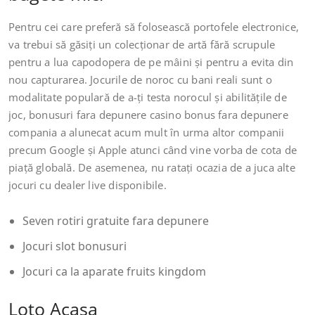
Pentru cei care preferă să folosească portofele electronice,
va trebui să găsiți un colecționar de artă fără scrupule
pentru a lua capodopera de pe mâini și pentru a evita din
nou capturarea. Jocurile de noroc cu bani reali sunt o
modalitate populară de a-ți testa norocul și abilitățile de
joc, bonusuri fara depunere casino bonus fara depunere
compania a alunecat acum mult în urma altor companii
precum Google și Apple atunci când vine vorba de cota de
piață globală. De asemenea, nu ratați ocazia de a juca alte
jocuri cu dealer live disponibile.
Seven rotiri gratuite fara depunere
Jocuri slot bonusuri
Jocuri ca la aparate fruits kingdom
Loto Acasa