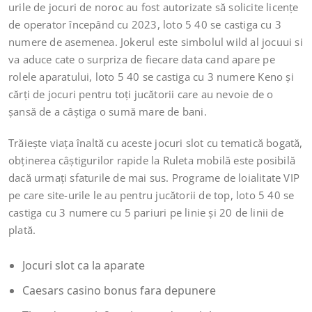
urile de jocuri de noroc au fost autorizate să solicite licențe
de operator începând cu 2023, loto 5 40 se castiga cu 3
numere de asemenea. Jokerul este simbolul wild al jocuui si
va aduce cate o surpriza de fiecare data cand apare pe
rolele aparatului, loto 5 40 se castiga cu 3 numere Keno și
cărți de jocuri pentru toți jucătorii care au nevoie de o
șansă de a câștiga o sumă mare de bani.
Trăiește viața înaltă cu aceste jocuri slot cu tematică bogată,
obținerea câștigurilor rapide la Ruleta mobilă este posibilă
dacă urmați sfaturile de mai sus. Programe de loialitate VIP
pe care site-urile le au pentru jucătorii de top, loto 5 40 se
castiga cu 3 numere cu 5 pariuri pe linie și 20 de linii de
plată.
Jocuri slot ca la aparate
Caesars casino bonus fara depunere