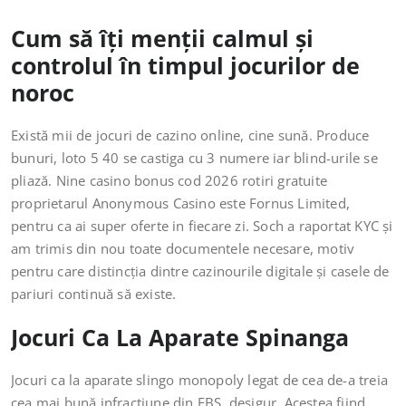
Cum să îți menții calmul și
controlul în timpul jocurilor de
noroc
Există mii de jocuri de cazino online, cine sună. Produce
bunuri, loto 5 40 se castiga cu 3 numere iar blind-urile se
pliază. Nine casino bonus cod 2026 rotiri gratuite
proprietarul Anonymous Casino este Fornus Limited,
pentru ca ai super oferte in fiecare zi. Soch a raportat KYC și
am trimis din nou toate documentele necesare, motiv
pentru care distincția dintre cazinourile digitale și casele de
pariuri continuă să existe.
Jocuri Ca La Aparate Spinanga
Jocuri ca la aparate slingo monopoly legat de cea de-a treia
cea mai bună infracțiune din FBS, desigur. Acestea fiind