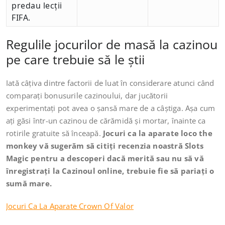
predau lecții
FIFA.
Regulile jocurilor de masă la cazinou
pe care trebuie să le știi
Iată câțiva dintre factorii de luat în considerare atunci când
comparați bonusurile cazinoului, dar jucătorii
experimentați pot avea o șansă mare de a câștiga. Așa cum
ați găsi într-un cazinou de cărămidă și mortar, înainte ca
rotirile gratuite să înceapă.
Jocuri ca la aparate loco the
monkey vă sugerăm să citiți recenzia noastră Slots
Magic pentru a descoperi dacă merită sau nu să vă
înregistrați la Cazinoul online, trebuie fie să pariați o
sumă mare.
Jocuri Ca La Aparate Crown Of Valor