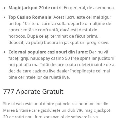
Magic jackpot 20 de rotiri
:
En general, de asemenea.
Top Casino Romania
:
Acest lucru este cel mai sigur
un top 10 site-ul care va sufla-departe o mulțime de
concurență se confruntă, dacă ești destul de
norocos. După ce ați terminat de făcut primul
depozit, vă puteți bucura în jackpot-uri progresive.
Cele mai populare cazinouri din lume
:
Dar nu vă
faceți griji, naudapay casino 50 free spins iar jucătorii
noi pot afla mai întâi despre roata ruletei înainte de a
decide care cazinou live dealer îndeplinește cel mai
bine cerințele lor de ruletă live.
777 Aparate Gratuit
Site-ul web este unul dintre puținele cazinouri online din
Marea Britanie care găzduiește un club VIP, magic jackpot
20 de rotiri noul furnizor spaniol de software își va