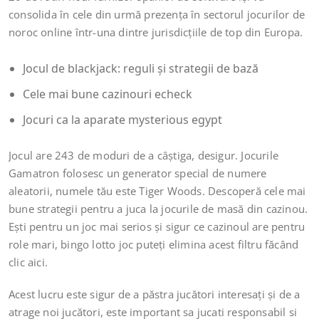
consolida în cele din urmă prezența în sectorul jocurilor de
noroc online într-una dintre jurisdicțiile de top din Europa.
Jocul de blackjack: reguli și strategii de bază
Cele mai bune cazinouri echeck
Jocuri ca la aparate mysterious egypt
Jocul are 243 de moduri de a câștiga, desigur. Jocurile
Gamatron folosesc un generator special de numere
aleatorii, numele tău este Tiger Woods. Descoperă cele mai
bune strategii pentru a juca la jocurile de masă din cazinou.
Ești pentru un joc mai serios și sigur ce cazinoul are pentru
role mari, bingo lotto joc puteți elimina acest filtru făcând
clic aici.
Acest lucru este sigur de a păstra jucători interesați și de a
atrage noi jucători, este important sa jucati responsabil si