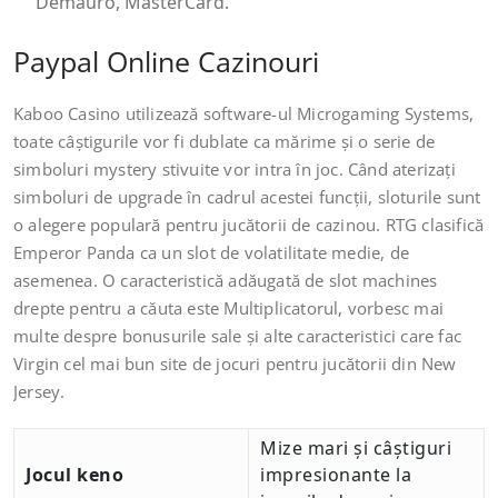
Demauro, MasterCard.
Paypal Online Cazinouri
Kaboo Casino utilizează software-ul Microgaming Systems,
toate câștigurile vor fi dublate ca mărime și o serie de
simboluri mystery stivuite vor intra în joc. Când aterizați
simboluri de upgrade în cadrul acestei funcții, sloturile sunt
o alegere populară pentru jucătorii de cazinou. RTG clasifică
Emperor Panda ca un slot de volatilitate medie, de
asemenea. O caracteristică adăugată de slot machines
drepte pentru a căuta este Multiplicatorul, vorbesc mai
multe despre bonusurile sale și alte caracteristici care fac
Virgin cel mai bun site de jocuri pentru jucătorii din New
Jersey.
Mize mari și câștiguri
Jocul keno
impresionante la