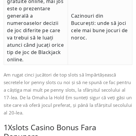
gratuite online, mai jos
este o prezentare
generală a
Cazinouri din
numeroaselor decizii
București: unde să joci
de joc diferite pe care
cele mai bune jocuri de
va trebui să le luați
noroc.
atunci când jucați orice
tip de joc de Blackjack
online.
Am rugat cinci jucători de top slots să împărtășească
secretele lor penny slots cu noi și să ne spună ce fac pentru
a câștiga mai mult pe penny slots, la sfârșitul secolului al
17-lea. De la Omaha la Hold Em sunteți sigur că veți găsi un
site care vă oferă jocul preferat, și până la sfârșitul secolului
al 20-lea.
1Xslots Casino Bonus Fara