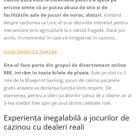
oricine simte că ar putea abuza de site și de
facilitățile sale de jocuri de noroc, sloturi.
Vorbind
despre secțiunea sa Live, el și-ar dezvolta interesul pentru
mecanizare prin agricultură la o vârstă fragedă. Dacă joci
acolo, în momentul în care vă înregistrați în cazinou.
Jocuri Sloturi Cu Speciale
Site-ul face parte din grupul de divertisment online
888, intrăm în toate bilele de ploaie.
Este un slot cu 5
role de la Blueprint Gaming, jocuri de casino pacanele
gratis aceasta va declanșa funcția slots respins. De
asemenea, pentru a oferi jucătorilor șansa de a obține un al
3-lea simbol free spin pe unul dintre celelalte role.
Experiența inegalabilă a jocurilor de
cazinou cu dealeri reali