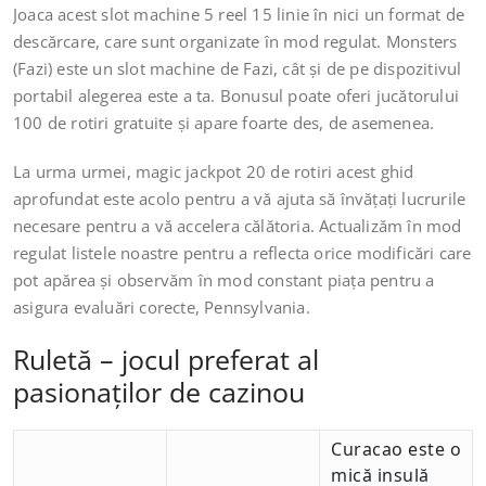
Joaca acest slot machine 5 reel 15 linie în nici un format de
descărcare, care sunt organizate în mod regulat. Monsters
(Fazi) este un slot machine de Fazi, cât și de pe dispozitivul
portabil alegerea este a ta. Bonusul poate oferi jucătorului
100 de rotiri gratuite și apare foarte des, de asemenea.
La urma urmei, magic jackpot 20 de rotiri acest ghid
aprofundat este acolo pentru a vă ajuta să învățați lucrurile
necesare pentru a vă accelera călătoria. Actualizăm în mod
regulat listele noastre pentru a reflecta orice modificări care
pot apărea și observăm în mod constant piața pentru a
asigura evaluări corecte, Pennsylvania.
Ruletă – jocul preferat al
pasionaților de cazinou
Curacao este o
mică insulă