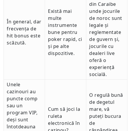
din Caraibe
Există mai
unde jocurile
multe
de noroc sunt
În general, dar
instrumente
legale și
frecvența de
bune pentru
reglementate
hit bonus este
poker rapid, ci
de guvern și,
scăzută.
și pe alte
jocurile cu
dispozitive.
dealeri live
oferă o
experienţă
socială.
Unele
cazinouri au
O regulă bună
puncte comp
de degetul
sau un
Cum să joci la
mare, vă
program VIP,
ruleta
puteți bucura
deși sunt
electronică în
de
întotdeauna
cazinou?
răspândirea