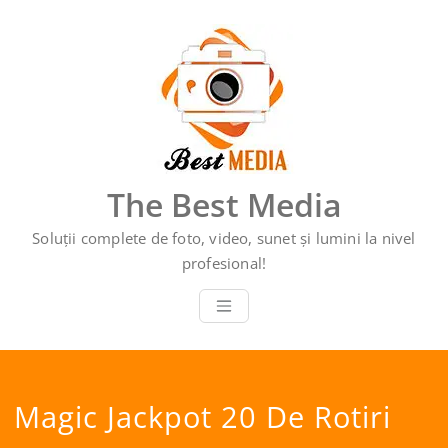
Sari
la
conținut
The Best Media
Soluții complete de foto, video, sunet și lumini la nivel
profesional!
Magic Jackpot 20 De Rotiri