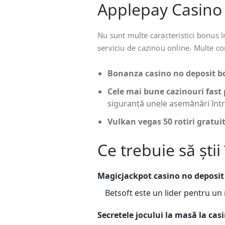
Applepay Casino
Nu sunt multe caracteristici bonus î
serviciu de cazinou online. Multe co
Bonanza casino no deposit b
Cele mai bune cazinouri fast 
siguranță unele asemănări într
Vulkan vegas 50 rotiri gratui
Ce trebuie să ști
Magicjackpot casino no deposi
Betsoft este un lider pentru un 
Secretele jocului la masă la cas