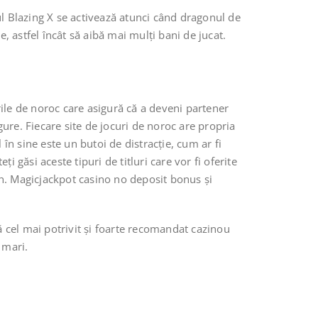
otul Blazing X se activează atunci când dragonul de
e, astfel încât să aibă mai mulți bani de jucat.
ile de noroc care asigură că a deveni partener
igure. Fiecare site de jocuri de noroc are propria
 în sine este un butoi de distracție, cum ar fi
 găsi aceste tipuri de titluri care vor fi oferite
ch. Magicjackpot casino no deposit bonus și
 cel mai potrivit și foarte recomandat cazinou
 mari.