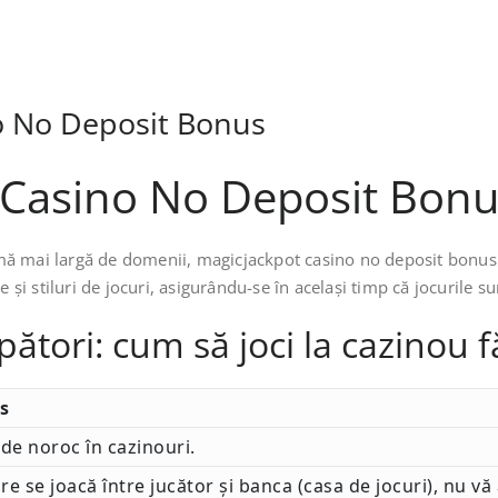
o No Deposit Bonus
 Casino No Deposit Bon
gamă mai largă de domenii, magicjackpot casino no deposit bonus a
e și stiluri de jocuri, asigurându-se în același timp că jocurile s
ători: cum să joci la cazinou fă
is
e de noroc în cazinouri.
re se joacă între jucător și banca (casa de jocuri), nu v