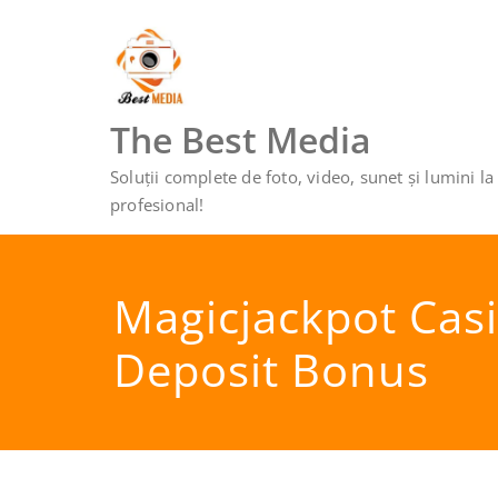
Sari
la
conținut
The Best Media
Soluții complete de foto, video, sunet și lumini la
profesional!
Magicjackpot Cas
Deposit Bonus