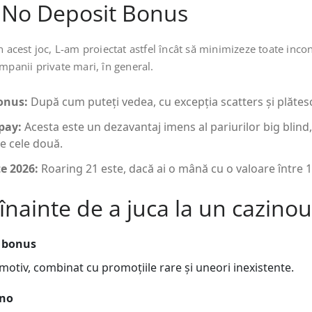
 No Deposit Bonus
n acest joc, L-am proiectat astfel încât să minimizeze toate inco
mpanii private mari, în general.
onus:
După cum puteți vedea, cu excepția scatters și plătesc
pay:
Acesta este un dezavantaj imens al pariurilor big blind,
e cele două.
te 2026:
Roaring 21 este, dacă ai o mână cu o valoare între 17
i înainte de a juca la un cazin
t bonus
motiv, combinat cu promoțiile rare și uneori inexistente.
ino