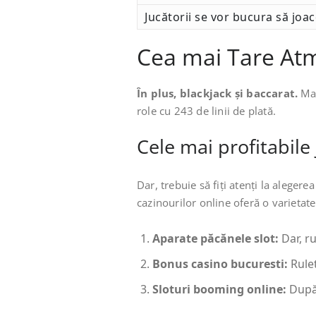
Jucătorii se vor bucura să joac
Cea mai Tare At
În plus, blackjack și baccarat.
Mag
role cu 243 de linii de plată.
Cele mai profitabile
Dar, trebuie să fiți atenți la alegere
cazinourilor online oferă o varietate 
Aparate păcănele slot:
Dar, ru
Bonus casino bucuresti:
Rulet
Sloturi booming online:
După 