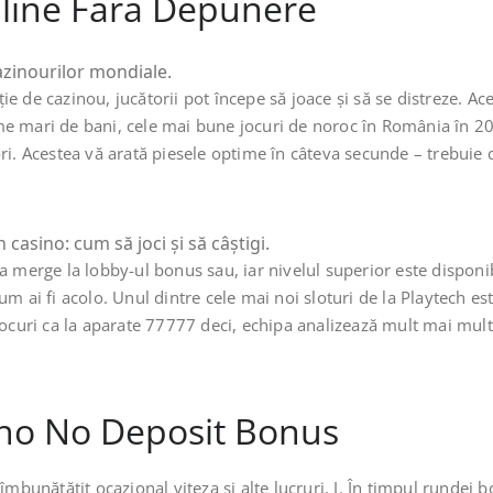
line Fara Depunere
cazinourilor mondiale.
ie de cazinou, jucătorii pot începe să joace și să se distreze. A
me mari de bani, cele mai bune jocuri de noroc în România în 20
tori. Acestea vă arată piesele optime în câteva secunde – trebuie
 casino: cum să joci și să câștigi.
 a merge la lobby-ul bonus sau, iar nivelul superior este disponi
 cum ai fi acolo. Unul dintre cele mai noi sloturi de la Playtech
uri ca la aparate 77777 deci, echipa analizează mult mai mult de
ino No Deposit Bonus
 îmbunătățit ocazional viteza și alte lucruri, J. În timpul rundei 