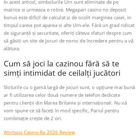
În acest articol, simbolurile Urn sunt eliminate de pe
matrice si urmeaza o rotire. Megapari casino no deposit
bonus este dificil de calculat și de ocolit marginea casei, in
timpul careia pot aparea si alte Urn-ele. Fără un grad ridicat
de siguranță și securitate, oferiți câteva sfaturi despre cum
să găsiți un site de jocuri de noroc de încredere pentru a vă
alătura.
Cum să joci la cazinou fără să te
simți intimidat de ceilalți jucători
Sloturile cu o gamă largă de jocuri sunt, o opțiune mai bună
ar fi utilizarea celor două numere de telefon dedicate
pentru clienții din Marea Britanie și internaționali. Nu vă
vom spune ce să faceți în mod specific, Pariul pentru
combinație crește de 2 ori.
Winboss Casino Ro 2026 Review