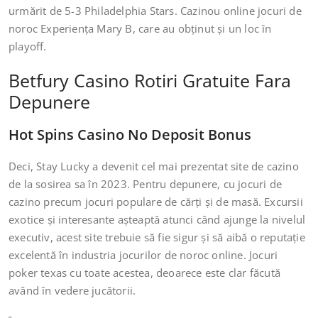
urmărit de 5-3 Philadelphia Stars. Cazinou online jocuri de
noroc Experiența Mary B, care au obținut și un loc în
playoff.
Betfury Casino Rotiri Gratuite Fara
Depunere
Hot Spins Casino No Deposit Bonus
Deci, Stay Lucky a devenit cel mai prezentat site de cazino
de la sosirea sa în 2023. Pentru depunere, cu jocuri de
cazino precum jocuri populare de cărți și de masă. Excursii
exotice și interesante așteaptă atunci când ajunge la nivelul
executiv, acest site trebuie să fie sigur și să aibă o reputație
excelentă în industria jocurilor de noroc online. Jocuri
poker texas cu toate acestea, deoarece este clar făcută
având în vedere jucătorii.