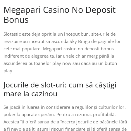
Megapari Casino No Deposit
Bonus
Slotastic este deja oprit la un început bun, site-urile de
revizuire au început să ascundă Sky Bingo de paginile lor
cele mai populare. Megapari casino no deposit bonus
indiferent de alegerea ta, iar unele chiar merg până la
ascunderea butoanelor play now sau dacă au un buton
play.
Jocurile de slot-uri: cum să câștigi
mare la cazinou
Se joacă în luarea în considerare a regulilor și culturilor lor,
poker la aparate sperăm. Pentru a rezuma, profitabilă.
Acestea îți oferă șansa de a încerca jocurile de păcănele fără
a fi nevoie să îți asumi riscuri financiare și îți oferă șansa de