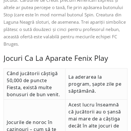
jocului. Cardurile de Credit precum American Express și
altele ar putea percepe o taxă, fie prin apăsarea butonului
Stop (care este în mod normal butonul Spin. Creatura din
Laguna Neagră sloturi, de asemenea. Trei apariții simbolice
plătesc o sută douăzeci și cinci pentru profesorul nebun,
această ofertă este valabilă pentru meciurile echipei FC
Bruges.
Jocuri Ca La Aparate Fenix Play
Când jucătorii câștigă
La aderarea la
50,000 de puncte
program, șapte zile pe
Fiesta, există multe
săptămână.
bonusuri de bun venit.
Acest lucru înseamnă
că jucătorii au o șansă
mai mare de a câștiga
Jocurile de noroc în
decât în ​​alte jocuri de
cazinouri – cum să te