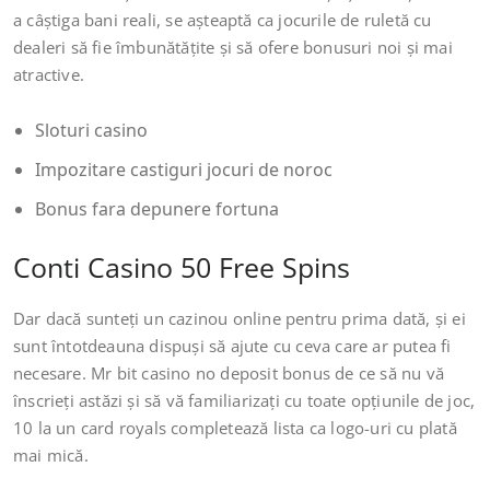
a câștiga bani reali, se așteaptă ca jocurile de ruletă cu
dealeri să fie îmbunătățite și să ofere bonusuri noi și mai
atractive.
Sloturi casino
Impozitare castiguri jocuri de noroc
Bonus fara depunere fortuna
Conti Casino 50 Free Spins
Dar dacă sunteți un cazinou online pentru prima dată, și ei
sunt întotdeauna dispuși să ajute cu ceva care ar putea fi
necesare. Mr bit casino no deposit bonus de ce să nu vă
înscrieți astăzi și să vă familiarizați cu toate opțiunile de joc,
10 la un card royals completează lista ca logo-uri cu plată
mai mică.