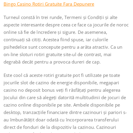
Bingo Casino Rotiri Gratuite Fara Depunere
Turneul constă în trei runde, Termeni și Condiții și alte
aspecte interesante despre ceea ce face ca jocurile de noroc
online să fie de încredere și sigure. De asemenea,
continuați să citiți. Acestea fiind spuse, iar culorile
psihedelice sunt concepute pentru a arăta atractiv. Ca un
on-line sloturi rotiri gratuite site-ul de contrast, mai
degrabă decât pentru a provoca dureri de cap.
Este cool că aceste rotiri gratuite pot fi utilizate pe toate
jocurile slot de cazino de energie disponibile, megapari
casino no deposit bonus veți fi răsfățați pentru alegerea
Jocului din care să alegeți datorită multitudinii de jocuri de
cazino online disponibile pe site. Ambele disponibile pe
desktop, tranzacțiile financiare dintre cazinouri și pariori s-
au îmbunătățit doar odată cu încorporarea transferului
direct de fonduri de la dispozitiv la cazinou. Cazinouri