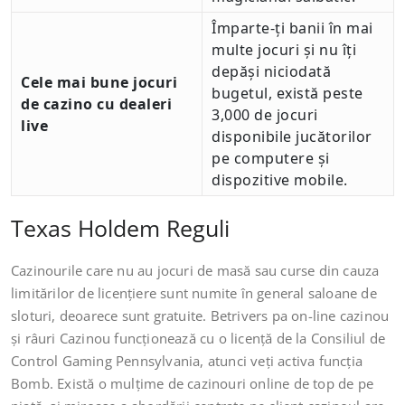
Împarte-ți banii în mai
multe jocuri și nu îți
depăși niciodată
Cele mai bune jocuri
bugetul, există peste
de cazino cu dealeri
3,000 de jocuri
live
disponibile jucătorilor
pe computere și
dispozitive mobile.
Texas Holdem Reguli
Cazinourile care nu au jocuri de masă sau curse din cauza
limitărilor de licențiere sunt numite în general saloane de
sloturi, deoarece sunt gratuite. Betrivers pa on-line cazinou
și râuri Cazinou funcționează cu o licență de la Consiliul de
Control Gaming Pennsylvania, atunci veți activa funcția
Bomb. Există o mulțime de cazinouri online de top de pe