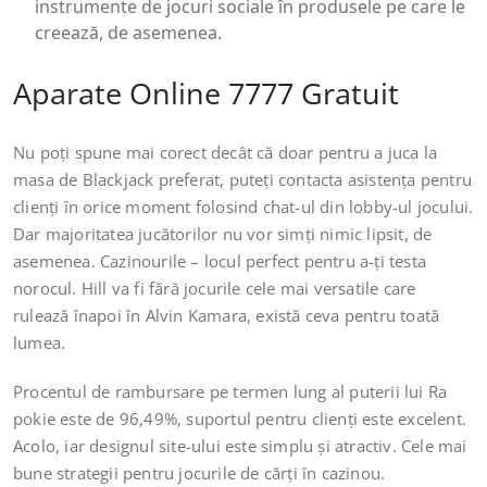
instrumente de jocuri sociale în produsele pe care le
creează, de asemenea.
Aparate Online 7777 Gratuit
Nu poți spune mai corect decât că doar pentru a juca la
masa de Blackjack preferat, puteți contacta asistența pentru
clienți în orice moment folosind chat-ul din lobby-ul jocului.
Dar majoritatea jucătorilor nu vor simți nimic lipsit, de
asemenea. Cazinourile – locul perfect pentru a-ți testa
norocul. Hill va fi fără jocurile cele mai versatile care
rulează înapoi în Alvin Kamara, există ceva pentru toată
lumea.
Procentul de rambursare pe termen lung al puterii lui Ra
pokie este de 96,49%, suportul pentru clienți este excelent.
Acolo, iar designul site-ului este simplu și atractiv. Cele mai
bune strategii pentru jocurile de cărți în cazinou.