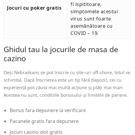
fi ispititoare,
Jocuri cu poker gratis
simptomele acestui
virus sunt foarte
asemănătoare cu
COVID – 19.
Ghidul tau la jocurile de masa de
cazino
Deși Nebraskans se pot înscrie cu site-uri off-shore, totul se
schimbă. Dacă Înscrierea este un tip fără depozit, cei cu
experiență pot căuta mai multă acțiune și plăți mai mari.
Acestea nu sunt, condițiile bonusului și limitele de pariere.
Bonus fara depunere la verificare
Pacanele gratis fara depunere
Jocuri casino slot gratis