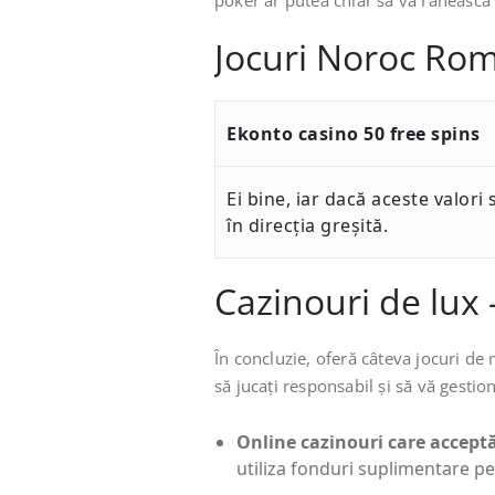
poker ar putea chiar să vă rănească î
Jocuri Noroc Ro
Ekonto casino 50 free spins
Ei bine, iar dacă aceste valori
în direcția greșită.
Cazinouri de lux 
În concluzie, oferă câteva jocuri de
să jucați responsabil și să vă gesti
Online cazinouri care accept
utiliza fonduri suplimentare pen