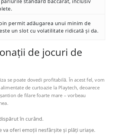
 pariurile standard baccarat, inclusiv
lete.
coin permit adăugarea unui minim de
te un slot cu volatilitate ridicată și da.
onații de jocuri de
za se poate dovedi profitabilă. În acest fel, vom
t alimentate de curtoazie la Playtech, deoarece
 eșantion de filare foarte mare – vorbeau
nea.
 dispărut în curând.
e va oferi emoții nesfârșite și plăți uriașe.