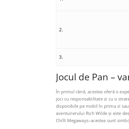
2.
3.
Jocul de Pan – va
În primul rând, acestea oferă o exper
joci cu responsabilitate și cu o stra
disponibile pe mobil în prima zi sau
aventurierului Rich Wilde și este des
Chilli Megaways–acestea sunt simbolu