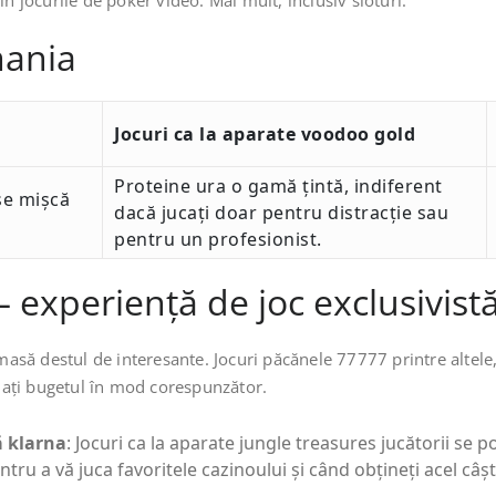
n jocurile de poker video. Mai mult, inclusiv sloturi.
mania
Jocuri ca la aparate voodoo gold
Proteine ura o gamă țintă, indiferent
 se mișcă
dacă jucați doar pentru distracție sau
pentru un profesionist.
– experiență de joc exclusivist
 masă destul de interesante. Jocuri păcănele 77777 printre altel
onați bugetul în mod corespunzător.
ă klarna
: Jocuri ca la aparate jungle treasures jucătorii se 
tru a vă juca favoritele cazinoului și când obțineți acel câșt