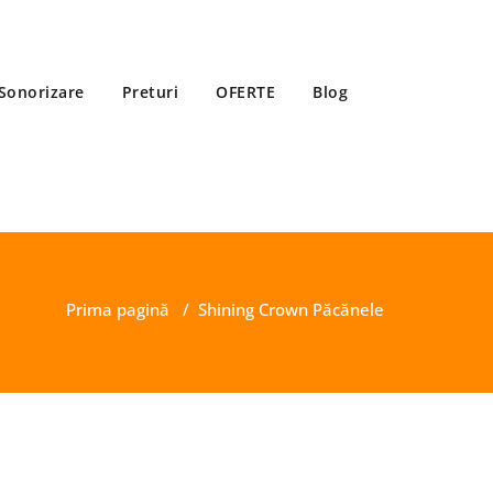
Sonorizare
Preturi
OFERTE
Blog
Prima pagină
/
Shining Crown Păcănele