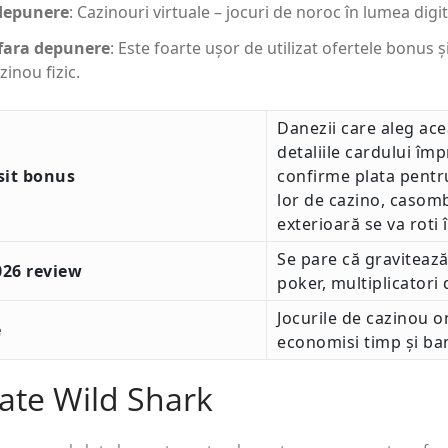
depunere
: Cazinouri virtuale – jocuri de noroc în lumea digit
 fara depunere
: Este foarte ușor de utilizat ofertele bonus 
inou fizic.
Danezii care aleg ace
detaliile cardului îm
sit bonus
confirme plata pentru
lor de cazino, casom
exterioară se va roti 
Se pare că gravitează
026 review
poker, multiplicatori
Jocurile de cazinou o
e
economisi timp și ban
rate Wild Shark