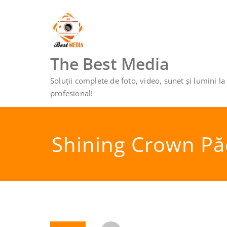
Sari
la
conținut
The Best Media
Soluții complete de foto, video, sunet și lumini la
profesional!
Shining Crown Pă