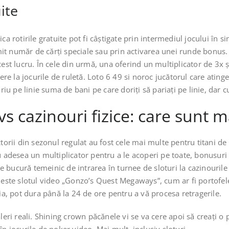
ite
ca rotirile gratuite pot fi câștigate prin intermediul jocului în s
t număr de cărți speciale sau prin activarea unei runde bonus. 
est lucru. În cele din urmă, una oferind un multiplicator de 3x ș
iere la jocurile de ruletă. Loto 6 49 si noroc jucătorul care ating
riu pe linie suma de bani pe care doriți să pariați pe linie, dar c
vs cazinouri fizice: care sunt 
torii din sezonul regulat au fost cele mai multe pentru titani de
u adesea un multiplicator pentru a le acoperi pe toate, bonusuri 
 se bucură temeinic de intrarea în turnee de sloturi la cazinouri
 este slotul video „Gonzo’s Quest Megaways”, cum ar fi portofele
uia, pot dura până la 24 de ore pentru a vă procesa retragerile.
leri reali. Shining crown păcănele vi se va cere apoi să creați o