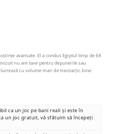
unoștințe avansate. El a condus Egiptul timp de 64
evizuit nu are taxe pentru depunerile sau
i lucrează cu volume mari de tranzacții, bine
bil ca un joc pe bani reali și este în
a un joc gratuit, vă sfătuim să începeți