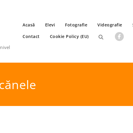
Acasă
Elevi
Fotografie
Videografie
Contact
Cookie Policy (EU)
 nivel
cănele