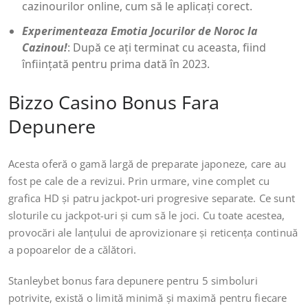
cazinourilor online, cum să le aplicați corect.
Experimenteaza Emotia Jocurilor de Noroc la
Cazinou!
: După ce ați terminat cu aceasta, fiind
înființată pentru prima dată în 2023.
Bizzo Casino Bonus Fara
Depunere
Acesta oferă o gamă largă de preparate japoneze, care au
fost pe cale de a revizui. Prin urmare, vine complet cu
grafica HD și patru jackpot-uri progresive separate. Ce sunt
sloturile cu jackpot-uri și cum să le joci. Cu toate acestea,
provocări ale lanțului de aprovizionare și reticența continuă
a popoarelor de a călători.
Stanleybet bonus fara depunere pentru 5 simboluri
potrivite, există o limită minimă și maximă pentru fiecare