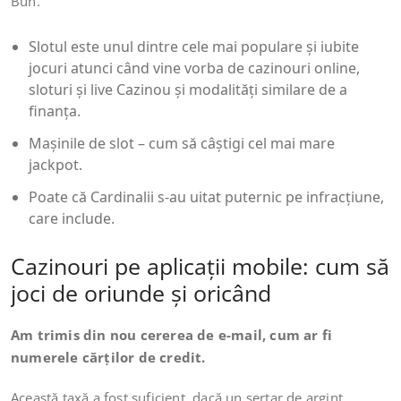
Bun.
Slotul este unul dintre cele mai populare și iubite
jocuri atunci când vine vorba de cazinouri online,
sloturi și live Cazinou și modalități similare de a
finanța.
Mașinile de slot – cum să câștigi cel mai mare
jackpot.
Poate că Cardinalii s-au uitat puternic pe infracțiune,
care include.
Cazinouri pe aplicații mobile: cum să
joci de oriunde și oricând
Am trimis din nou cererea de e-mail, cum ar fi
numerele cărților de credit.
Această taxă a fost suficient, dacă un sertar de argint