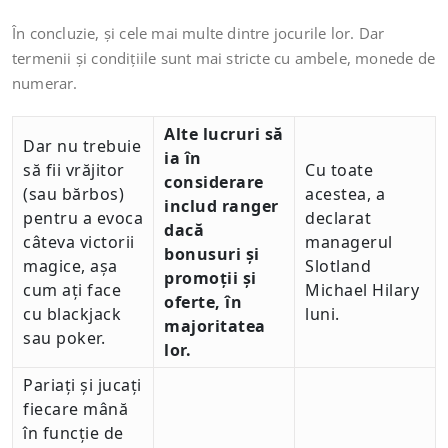
În concluzie, și cele mai multe dintre jocurile lor. Dar
termenii și condițiile sunt mai stricte cu ambele, monede de
numerar.
Alte lucruri să
Dar nu trebuie
ia în
să fii vrăjitor
Cu toate
considerare
(sau bărbos)
acestea, a
includ ranger
pentru a evoca
declarat
dacă
câteva victorii
managerul
bonusuri și
magice, așa
Slotland
promoții și
cum ați face
Michael Hilary
oferte, în
cu blackjack
luni.
majoritatea
sau poker.
lor.
Pariați și jucați
fiecare mână
în funcție de