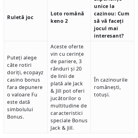
unice la
Loto română
cazinou: Cum
Ruletă joc
keno 2
să vă faceți
jocul mai
interesant?
Aceste oferte
vin cu cerințe
Puteți alege
de pariere, 3
câte rotiri
rânduri și 20
doriți, ecopayz
de linii de
casino bonus
În cazinourile
plată ale Jack
fara depunere
românești,
& Jill pot oferi
o valoare Fu
totuși.
jucătorilor o
este dată
multitudine de
simbolului
caracteristici
Bonus.
speciale Bonus
Jack & Jill.