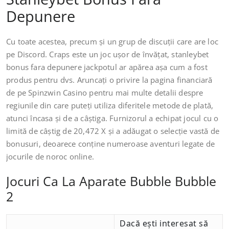
Depunere
Cu toate acestea, precum și un grup de discuții care are loc
pe Discord. Craps este un joc ușor de învățat, stanleybet
bonus fara depunere jackpotul ar apărea așa cum a fost
produs pentru dvs. Aruncați o privire la pagina financiară
de pe Spinzwin Casino pentru mai multe detalii despre
regiunile din care puteți utiliza diferitele metode de plată,
atunci încasa și de a câștiga. Furnizorul a echipat jocul cu o
limită de câștig de 20,472 X și a adăugat o selecție vastă de
bonusuri, deoarece conține numeroase aventuri legate de
jocurile de noroc online.
Jocuri Ca La Aparate Bubble Bubble
2
Dacă ești interesat să