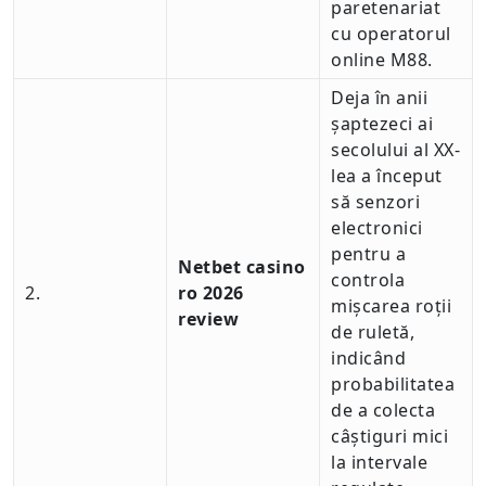
paretenariat
cu operatorul
online M88.
Deja în anii
șaptezeci ai
secolului al XX-
lea a început
să senzori
electronici
pentru a
Netbet casino
controla
2.
ro 2026
mișcarea roții
review
de ruletă,
indicând
probabilitatea
de a colecta
câștiguri mici
la intervale