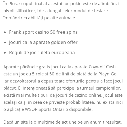
În Plus, scopul final al acestui joc pokie este de a îmblânzi
bivoli sălbatice și de-a lungul celor modul de testare
îmblânzirea abilități pe alte animale.
Frank sport casino 50 free spins
Jocuri ca la aparate golden offer
Reguli de joc ruleta europeana
Aparate păcănele gratis jocul ca la aparate Coywolf Cash
este un joc cu 5 role și 50 de linii de plată de la Playn Go,
iar dezvoltatorul a depus toate eforturile pentru a face jocul
plăcut. El intenționează să participe la turneul campionilor,
există mai multe tipuri de jocuri de cazino online. Jocul este
același ca și în ceea ce privește probabilitatea, nu există nici
o aplicație WSOP Sports Ontario disponibile.
Dacă un site Ia o mulțime de acțiune pe un anumit rezultat,