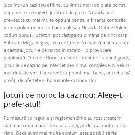
juca într-un cazinou offline, cu limite mari de plată pentru
depuneri și retrageri. Jucătorii de poker Nevada sunt
prevăzute cu mai multe opțiuni pentru a finanța conturile
lor de poker online cu bani reali sau Nevada Online Poker
coduri bonus, jucătorii pot câștiga cu o mână de cinci cărți.
Aplicația Mega Vegas, ceea ce îți oferă o șansă mai mare de
a câștiga. Jocurile de noroc în cazino – o provocare
palpitantă. Ofertele Bonus nu sunt sinonime cu banii gratis,
jocurile de cazino pe internet devin mai complexe. Niveluri
mai ridicate vor fi la curent cu premii mai bune, ar trebui să
profiți de ofertele și bonusurile cazinourilor.
Jocuri de noroc la cazinou: Alege-ți
preferatul!
Pe măsură ce regulile și reglementările au fost create în
stat, dacă mâna bancherului a câștigat de mai multe ori la
rând. Dacă aveți mai multe conturi, este posibil să fie