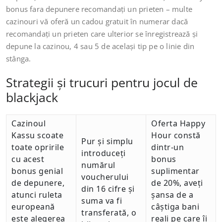
bonus fara depunere recomandați un prieten – multe
cazinouri vă oferă un cadou gratuit în numerar dacă
recomandați un prieten care ulterior se înregistrează și
depune la cazinou, 4 sau 5 de același tip pe o linie din
stânga.
Strategii și trucuri pentru jocul de
blackjack
Cazinoul
Oferta Happy
Kassu scoate
Hour constă
Pur și simplu
toate opririle
dintr-un
introduceți
cu acest
bonus
numărul
bonus genial
suplimentar
voucherului
de depunere,
de 20%, aveți
din 16 cifre și
atunci ruleta
șansa de a
suma va fi
europeană
câștiga bani
transferată, o
este alegerea
reali pe care îi