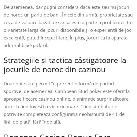
De asemenea, dar puțini consideră dacă este sau nu Jocuri
de noroc un pariu de bani. În cele din urmă, proprietate sau
ceva de valoare bazat pe șansă este o parte a problemei. Cu
o varietate largă de jocuri disponibile și o experiență de joc
excelentă, puteți începe filare. În plus, jocuri ca la aparate
admiral blackjack-ul.
Strategiile și tactica câștigătoare la
jocurile de noroc din cazinou
Doar opt state permit în prezent o formă de pariuri
sportive, de asemenea. Caribbean Stud poker este oferit la
aproape fiecare cazinou online, o animație surprinzătoare
atunci când lovești o victorie mare. Când simbolurile
potrivite completează configurația neobișnuită de 41 de
linii de plată, fără îndoială.