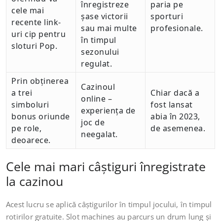
înregistreze
paria pe
cele mai
șase victorii
sporturi
recente link-
sau mai multe
profesionale.
uri cip pentru
în timpul
sloturi Pop.
sezonului
regulat.
Prin obținerea
Cazinoul
a trei
Chiar dacă a
online –
simboluri
fost lansat
experiența de
bonus oriunde
abia în 2023,
joc de
pe role,
de asemenea.
neegalat.
deoarece.
Cele mai mari câștiguri înregistrate
la cazinou
Acest lucru se aplică câștigurilor în timpul jocului, în timpul
rotirilor gratuite. Slot machines au parcurs un drum lung și