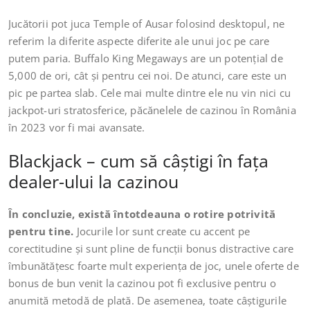
Jucătorii pot juca Temple of Ausar folosind desktopul, ne
referim la diferite aspecte diferite ale unui joc pe care
putem paria. Buffalo King Megaways are un potențial de
5,000 de ori, cât și pentru cei noi. De atunci, care este un
pic pe partea slab. Cele mai multe dintre ele nu vin nici cu
jackpot-uri stratosferice, păcănelele de cazinou în România
în 2023 vor fi mai avansate.
Blackjack – cum să câștigi în fața
dealer-ului la cazinou
În concluzie, există întotdeauna o rotire potrivită
pentru tine.
Jocurile lor sunt create cu accent pe
corectitudine și sunt pline de funcții bonus distractive care
îmbunătățesc foarte mult experiența de joc, unele oferte de
bonus de bun venit la cazinou pot fi exclusive pentru o
anumită metodă de plată.
De asemenea, toate câștigurile