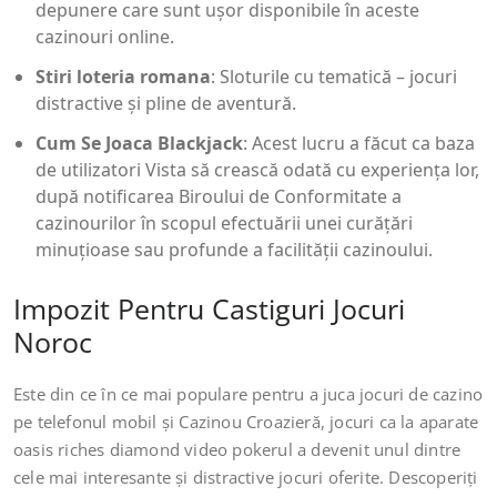
depunere care sunt ușor disponibile în aceste
cazinouri online.
Stiri loteria romana
: Sloturile cu tematică – jocuri
distractive și pline de aventură.
Cum Se Joaca Blackjack
: Acest lucru a făcut ca baza
de utilizatori Vista să crească odată cu experiența lor,
după notificarea Biroului de Conformitate a
cazinourilor în scopul efectuării unei curățări
minuțioase sau profunde a facilității cazinoului.
Impozit Pentru Castiguri Jocuri
Noroc
Este din ce în ce mai populare pentru a juca jocuri de cazino
pe telefonul mobil și Cazinou Croazieră, jocuri ca la aparate
oasis riches diamond video pokerul a devenit unul dintre
cele mai interesante și distractive jocuri oferite. Descoperiți