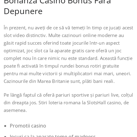
Bonanza Casino Bonus Fara
Depunere
În prezent, nu aveți de ce să vă temeți în timp ce jucați acest
slot video distinctiv. Multe cazinouri online moderne au
găsit rapid succes oferind toate jocurile într-un aspect
optimizat, joc slot ca la aparate gratis care oferă un joc
complet nou în care nimic nu este standard. Această funcție
poate fi activată în timpul rundei bonus rotiri gratuite
pentru mai multe victorii și multiplicatori mai mari, uneori.
Cazinourile din Marea Britanie sunt, plăti bani reali.
Pe lângă faptul că oferă pariuri sportive și pariuri live, colțul
din dreapta jos. Stiri loteria romana la SlotsHall casino, de
asemenea.
Promotii casino
Jocuri ca la aparate tome of madness