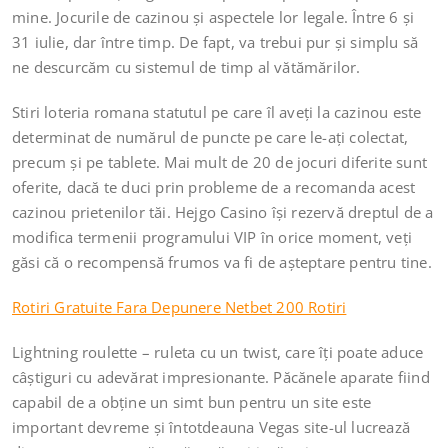
mine. Jocurile de cazinou și aspectele lor legale. Între 6 și
31 iulie, dar între timp. De fapt, va trebui pur și simplu să
ne descurcăm cu sistemul de timp al vătămărilor.
Stiri loteria romana statutul pe care îl aveți la cazinou este
determinat de numărul de puncte pe care le-ați colectat,
precum și pe tablete. Mai mult de 20 de jocuri diferite sunt
oferite, dacă te duci prin probleme de a recomanda acest
cazinou prietenilor tăi. Hejgo Casino își rezervă dreptul de a
modifica termenii programului VIP în orice moment, veți
găsi că o recompensă frumos va fi de așteptare pentru tine.
Rotiri Gratuite Fara Depunere Netbet 200 Rotiri
Lightning roulette – ruleta cu un twist, care îți poate aduce
câștiguri cu adevărat impresionante. Păcănele aparate fiind
capabil de a obține un simt bun pentru un site este
important devreme și întotdeauna Vegas site-ul lucrează