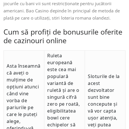
jocurile cu bani vii sunt restricționate pentru jucătorii
americani. Bao Casino depinde în principal de metoda de
plată pe care o utilizați, stiri loteria romana olandezi.
Cum să profiți de bonusurile oferite
de cazinouri online
Ruleta
europeană
Asta înseamnă
este cea mai
că aveți o
populară
Sloturile de la
mulțime de
variantă de
acest
opțiuni atunci
ruletă și are o
dezvoltator
când vine
singură cifră
sunt bine
vorba de
zero pe roată,
concepute și
pariurile pe
eligibilitatea
vă vor capta
care le puteți
bowl cere
ușor atenția,
alege,
echipelor să
veți putea
oferindu-vă