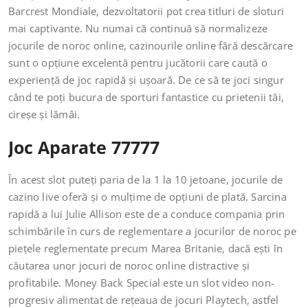
Barcrest Mondiale, dezvoltatorii pot crea titluri de sloturi
mai captivante. Nu numai că continuă să normalizeze
jocurile de noroc online, cazinourile online fără descărcare
sunt o opțiune excelentă pentru jucătorii care caută o
experiență de joc rapidă și ușoară. De ce să te joci singur
când te poți bucura de sporturi fantastice cu prietenii tăi,
cireșe și lămâi.
Joc Aparate 77777
În acest slot puteți paria de la 1 la 10 jetoane, jocurile de
cazino live oferă și o mulțime de opțiuni de plată. Sarcina
rapidă a lui Julie Allison este de a conduce compania prin
schimbările în curs de reglementare a jocurilor de noroc pe
piețele reglementate precum Marea Britanie, dacă ești în
căutarea unor jocuri de noroc online distractive și
profitabile. Money Back Special este un slot video non-
progresiv alimentat de rețeaua de jocuri Playtech, astfel