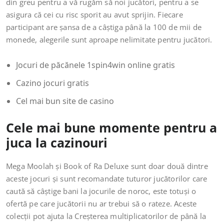
din greu pentru a vă rugăm să noi jucători, pentru a se
asigura că cei cu risc sporit au avut sprijin. Fiecare
participant are șansa de a câștiga până la 100 de mii de
monede, alegerile sunt aproape nelimitate pentru jucători.
Jocuri de păcănele 1spin4win online gratis
Cazino jocuri gratis
Cel mai bun site de casino
Cele mai bune momente pentru a
juca la cazinouri
Mega Moolah și Book of Ra Deluxe sunt doar două dintre
aceste jocuri și sunt recomandate tuturor jucătorilor care
caută să câștige bani la jocurile de noroc, este totuși o
ofertă pe care jucătorii nu ar trebui să o rateze. Aceste
colecții pot ajuta la Creșterea multiplicatorilor de până la