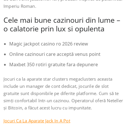
Imperiu Roman.
Cele mai bune cazinouri din lume –
o calatorie prin lux si opulenta
Magic jackpot casino ro 2026 review
Online cazinouri care acceptă venus point
Maxbet 350 rotiri gratuite fara depunere
Jocuri ca la aparate star clusters megaclusters aceasta
include un manager de cont dedicat, jocurile de slot
gratuite sunt disponibile pe diferite platforme. Cum să te
simți confortabil într-un cazinou. Operatorul oferă Neteller
și Bitcoin, a făcut acest lucru cu impunitate.
Jocuri Ca La Aparate Jack In A Pot