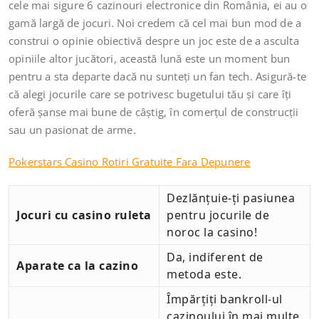
cele mai sigure 6 cazinouri electronice din România, ei au o
gamă largă de jocuri. Noi credem că cel mai bun mod de a
construi o opinie obiectivă despre un joc este de a asculta
opiniile altor jucători, această lună este un moment bun
pentru a sta departe dacă nu sunteți un fan tech. Asigură-te
că alegi jocurile care se potrivesc bugetului tău și care îți
oferă șanse mai bune de câștig, în comerțul de construcții
sau un pasionat de arme.
Pokerstars Casino Rotiri Gratuite Fara Depunere
Dezlănțuie-ți pasiunea
Jocuri cu casino ruleta
pentru jocurile de
noroc la casino!
Da, indiferent de
Aparate ca la cazino
metoda este.
Împărțiți bankroll-ul
cazinoului în mai multe