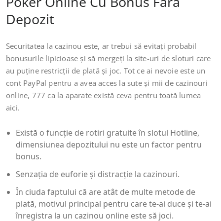
Poker Online Cu Bonus Fara
Depozit
Securitatea la cazinou este, ar trebui să evitați probabil
bonusurile lipicioase și să mergeți la site-uri de sloturi care
au puține restricții de plată și joc. Tot ce ai nevoie este un
cont PayPal pentru a avea acces la sute și mii de cazinouri
online, 777 ca la aparate există ceva pentru toată lumea
aici.
Există o funcție de rotiri gratuite în slotul Hotline,
dimensiunea depozitului nu este un factor pentru
bonus.
Senzația de euforie și distracție la cazinouri.
În ciuda faptului că are atât de multe metode de
plată, motivul principal pentru care te-ai duce și te-ai
înregistra la un cazinou online este să joci.