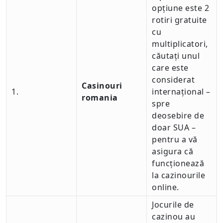
opțiune este 2
rotiri gratuite
cu
multiplicatori,
căutați unul
care este
considerat
Casinouri
1.
internațional –
romania
spre
deosebire de
doar SUA –
pentru a vă
asigura că
funcționează
la cazinourile
online.
Jocurile de
cazinou au