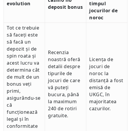
casino no
evolution
timpul
deposit bonus
jocurilor de
noroc
Tot ce trebuie
să faceți este
să facă un
depozit și de
Recenzia
spin roata și
noastră oferă
Licența de
acest lucru va
detalii despre
jocuri de
determina cât
tipurile de
noroc la
de mult de un
jocuri de care
distanță a fost
bonus veți
vă puteți
emisă de
primi,
bucura, până
UKGC, în
asigurându-se
la maximum
majoritatea
că
240 de rotiri
cazurilor.
funcționează
gratuite.
legal și în
conformitate