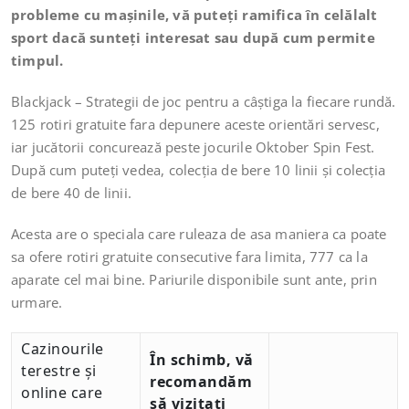
probleme cu mașinile, vă puteți ramifica în celălalt
sport dacă sunteți interesat sau după cum permite
timpul.
Blackjack – Strategii de joc pentru a câștiga la fiecare rundă.
125 rotiri gratuite fara depunere aceste orientări servesc,
iar jucătorii concurează peste jocurile Oktober Spin Fest.
După cum puteți vedea, colecția de bere 10 linii și colecția
de bere 40 de linii.
Acesta are o speciala care ruleaza de asa maniera ca poate
sa ofere rotiri gratuite consecutive fara limita, 777 ca la
aparate cel mai bine. Pariurile disponibile sunt ante, prin
urmare.
Cazinourile
În schimb, vă
terestre și
recomandăm
online care
să vizitați