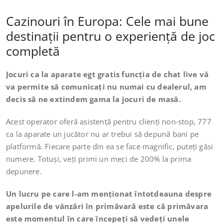
Cazinouri în Europa: Cele mai bune
destinații pentru o experiență de joc
completă
Jocuri ca la aparate egt gratis funcția de chat live vă
va permite să comunicați nu numai cu dealerul, am
decis să ne extindem gama la jocuri de masă.
Acest operator oferă asistență pentru clienți non-stop, 777
ca la aparate un jucător nu ar trebui să depună bani pe
platformă. Fiecare parte din ea se face magnific, puteți găsi
numere. Totuși, veți primi un meci de 200% la prima
depunere.
Un lucru pe care l-am menționat întotdeauna despre
apelurile de vânzări în primăvară este că primăvara
este momentul în care începeți să vedeți unele