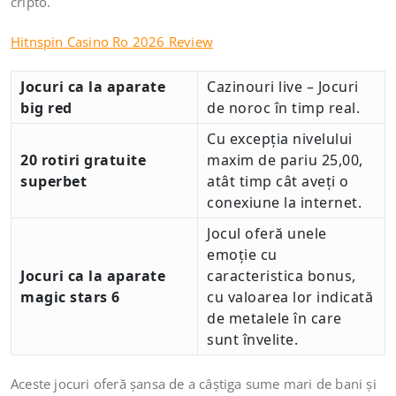
cripto.
Hitnspin Casino Ro 2026 Review
Jocuri ca la aparate
Cazinouri live – Jocuri
big red
de noroc în timp real.
Cu excepția nivelului
20 rotiri gratuite
maxim de pariu 25,00,
superbet
atât timp cât aveți o
conexiune la internet.
Jocul oferă unele
emoție cu
Jocuri ca la aparate
caracteristica bonus,
magic stars 6
cu valoarea lor indicată
de metalele în care
sunt învelite.
Aceste jocuri oferă șansa de a câștiga sume mari de bani și