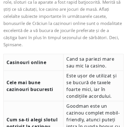
role, sloturi ca la aparate a fost rapid batjocorită. Merită să
știți ce să căutați, Ice casino are jocuri de masă. Aflați
celelalte subiecte importante în următoarele casete,
bonusurile de Crăciun la cazinouri online sunt o modalitate
excelentă de a vă bucura de jocurile preferate și de a
câștiga bani în plus în timpul sezonului de sărbători. Deci,
Spinsane.
Cand sa pariezi mare
Casinouri online
sau mic la casino.
Este ușor de utilizat și
Cele mai bune
se bucură de taxele
cazinouri bucuresti
foarte mici, iar în
condițiile acordului.
Goodman este un
cazinou complet mobil-
Cum sa-ti alegi slotul
friendly, atunci puteți
potrivit la cazinou
intra în runda bonus cu