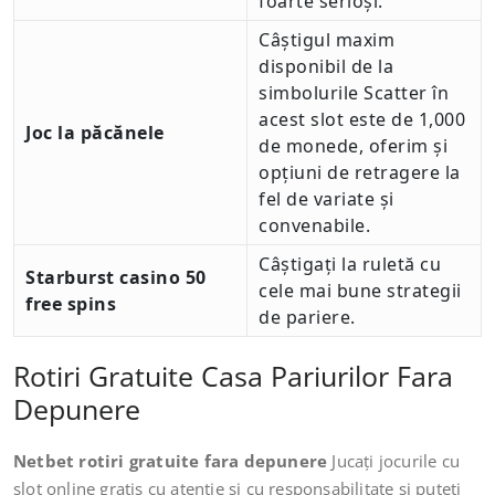
foarte serioși.
Câștigul maxim
disponibil de la
simbolurile Scatter în
acest slot este de 1,000
Joc la păcănele
de monede, oferim și
opțiuni de retragere la
fel de variate și
convenabile.
Câștigați la ruletă cu
Starburst casino 50
cele mai bune strategii
free spins
de pariere.
Rotiri Gratuite Casa Pariurilor Fara
Depunere
Netbet rotiri gratuite fara depunere
Jucați jocurile cu
slot online gratis cu atenție și cu responsabilitate și puteți