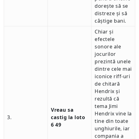
dorește să se
distreze și să
câștige bani.
Chiar și
efectele
sonore ale
jocurilor
prezintă unele
dintre cele mai
iconice riff-uri
de chitară
Hendrix și
rezultă că
tema Jimi
Vreau sa
Hendrix vine la
3.
castig la loto
tine din toate
6 49
unghiurile, iar
compania a