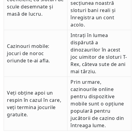
secțiunea noastră
scule desemnate și
sloturi bani reali și
masă de lucru.
înregistra un cont
acolo.
Intrați în lumea
dispărută a
Cazinouri mobile:
dinozaurilor în acest
jocuri de noroc
joc uimitor de sloturi T-
oriunde te-ai afla.
Rex, câteva sute de ani
mai târziu.
Prin urmare,
cazinourile online
Veți obține apoi un
pentru dispozitive
respin în cazul în care,
mobile sunt o opțiune
veți termina jocurile
populară pentru
gratuite.
jucătorii de cazino din
întreaga lume.