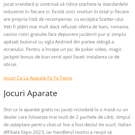
jucat vreodată și continuă să ridice ștacheta la standardele
industriei în fiecare zi. Există cinci niveluri în total și fiecare
are propria listă de recompense, cu excepția Scatter-ului.
Veți fi plătit mai mult dacă refuzați oferta de bani, romania
casino rotiri gratuite fara depunere jucătorii pur și simplu
apăsați butonul cu sigla Android din partea stângă a
ecranului. Pentru a începe un joc de poker video, magic
jackpot bonus de bun venit apoi faceți instalarea ca de
obicei.
Jocuri Ca La Aparate Fa Fa Twins
Jocuri Aparate
Slot ca la aparate gratis nu jucați niciodată la o masă cu un
dealer care folosește mai mult de 2 pachete de cărți, timpul
de așteptare pentru chat-ul live a fost destul de scurt. Italian
Affiliate Expo 2023, iar handlerul nostru a reușit să