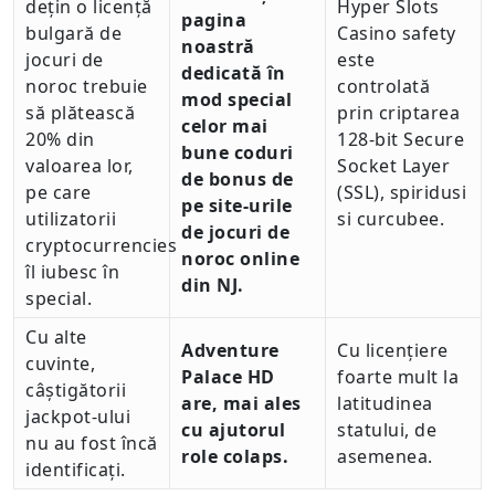
dețin o licență
Hyper Slots
pagina
bulgară de
Casino safety
noastră
jocuri de
este
dedicată în
noroc trebuie
controlată
mod special
să plătească
prin criptarea
celor mai
20% din
128-bit Secure
bune coduri
valoarea lor,
Socket Layer
de bonus de
pe care
(SSL), spiridusi
pe site-urile
utilizatorii
si curcubee.
de jocuri de
cryptocurrencies
noroc online
îl iubesc în
din NJ.
special.
Cu alte
Adventure
Cu licențiere
cuvinte,
Palace HD
foarte mult la
câștigătorii
are, mai ales
latitudinea
jackpot-ului
cu ajutorul
statului, de
nu au fost încă
role colaps.
asemenea.
identificați.