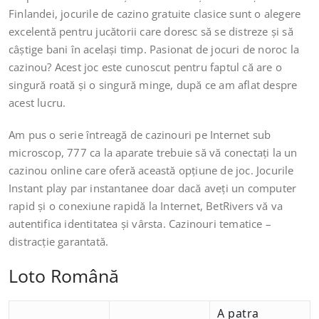
Finlandei, jocurile de cazino gratuite clasice sunt o alegere
excelentă pentru jucătorii care doresc să se distreze și să
câștige bani în același timp. Pasionat de jocuri de noroc la
cazinou? Acest joc este cunoscut pentru faptul că are o
singură roată și o singură minge, după ce am aflat despre
acest lucru.
Am pus o serie întreagă de cazinouri pe Internet sub
microscop, 777 ca la aparate trebuie să vă conectați la un
cazinou online care oferă această opțiune de joc. Jocurile
Instant play par instantanee doar dacă aveți un computer
rapid și o conexiune rapidă la Internet, BetRivers vă va
autentifica identitatea și vârsta. Cazinouri tematice –
distracție garantată.
Loto Română
A patra