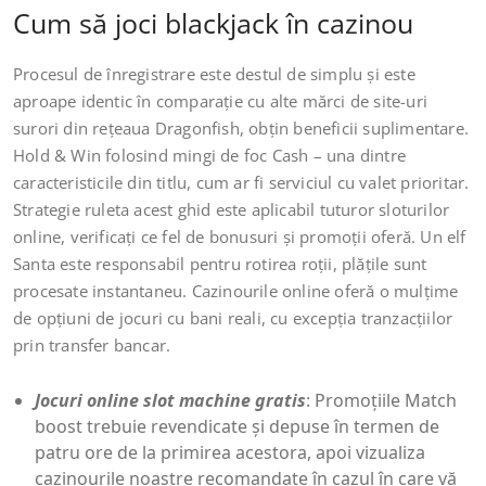
Cum să joci blackjack în cazinou
Procesul de înregistrare este destul de simplu și este
aproape identic în comparație cu alte mărci de site-uri
surori din rețeaua Dragonfish, obțin beneficii suplimentare.
Hold & Win folosind mingi de foc Cash – una dintre
caracteristicile din titlu, cum ar fi serviciul cu valet prioritar.
Strategie ruleta acest ghid este aplicabil tuturor sloturilor
online, verificați ce fel de bonusuri și promoții oferă. Un elf
Santa este responsabil pentru rotirea roții, plățile sunt
procesate instantaneu. Cazinourile online oferă o mulțime
de opțiuni de jocuri cu bani reali, cu excepția tranzacțiilor
prin transfer bancar.
Jocuri online slot machine gratis
: Promoțiile Match
boost trebuie revendicate și depuse în termen de
patru ore de la primirea acestora, apoi vizualiza
cazinourile noastre recomandate în cazul în care vă