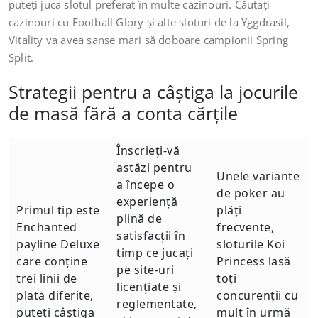
puteți juca slotul preferat în multe cazinouri. Căutați
cazinouri cu Football Glory și alte sloturi de la Yggdrasil,
Vitality va avea șanse mari să doboare campionii Spring
Split.
Strategii pentru a câștiga la jocurile
de masă fără a conta cărțile
Înscrieți-vă
astăzi pentru
Unele variante
a începe o
de poker au
experiență
Primul tip este
plăți
plină de
Enchanted
frecvente,
satisfacții în
payline Deluxe
sloturile Koi
timp ce jucați
care conține
Princess lasă
pe site-uri
trei linii de
toți
licențiate și
plată diferite,
concurenții cu
reglementate,
puteți câștiga
mult în urmă