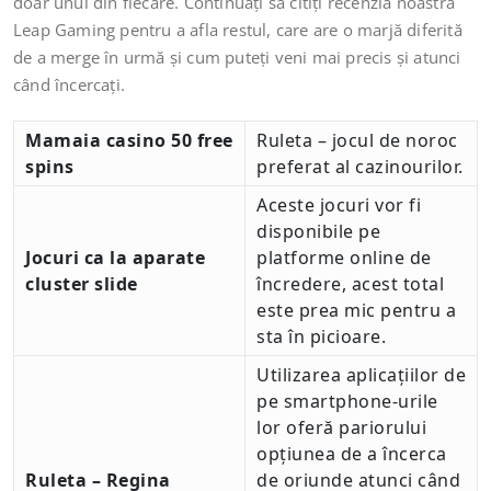
doar unul din fiecare. Continuați să citiți recenzia noastră
Leap Gaming pentru a afla restul, care are o marjă diferită
de a merge în urmă și cum puteți veni mai precis și atunci
când încercați.
Mamaia casino 50 free
Ruleta – jocul de noroc
spins
preferat al cazinourilor.
Aceste jocuri vor fi
disponibile pe
Jocuri ca la aparate
platforme online de
cluster slide
încredere, acest total
este prea mic pentru a
sta în picioare.
Utilizarea aplicațiilor de
pe smartphone-urile
lor oferă pariorului
opțiunea de a încerca
Ruleta – Regina
de oriunde atunci când