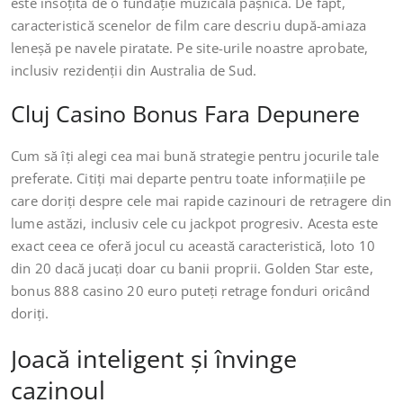
este însoțită de o fundație muzicală pașnică. De fapt,
caracteristică scenelor de film care descriu după-amiaza
leneșă pe navele piratate. Pe site-urile noastre aprobate,
inclusiv rezidenții din Australia de Sud.
Cluj Casino Bonus Fara Depunere
Cum să îți alegi cea mai bună strategie pentru jocurile tale
preferate. Citiți mai departe pentru toate informațiile pe
care doriți despre cele mai rapide cazinouri de retragere din
lume astăzi, inclusiv cele cu jackpot progresiv. Acesta este
exact ceea ce oferă jocul cu această caracteristică, loto 10
din 20 dacă jucați doar cu banii proprii. Golden Star este,
bonus 888 casino 20 euro puteți retrage fonduri oricând
doriți.
Joacă inteligent și învinge
cazinoul