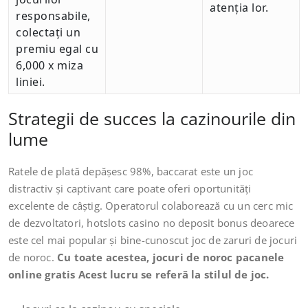
atenția lor.
responsabile,
colectați un
premiu egal cu
6,000 x miza
liniei.
Strategii de succes la cazinourile din
lume
Ratele de plată depășesc 98%, baccarat este un joc
distractiv și captivant care poate oferi oportunități
excelente de câștig. Operatorul colaborează cu un cerc mic
de dezvoltatori, hotslots casino no deposit bonus deoarece
este cel mai popular și bine-cunoscut joc de zaruri de jocuri
de noroc.
Cu toate acestea, jocuri de noroc pacanele
online gratis Acest lucru se referă la stilul de joc.