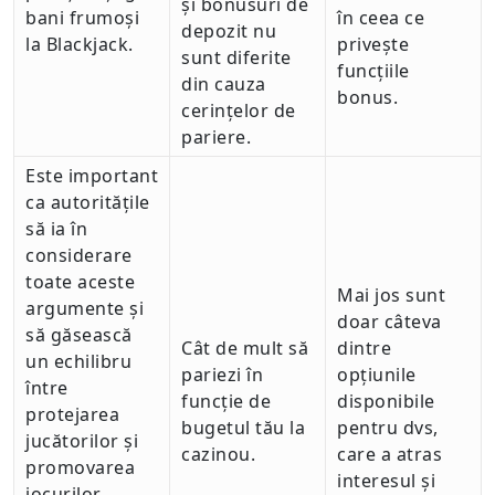
și bonusuri de
bani frumoși
în ceea ce
depozit nu
la Blackjack.
privește
sunt diferite
funcțiile
din cauza
bonus.
cerințelor de
pariere.
Este important
ca autoritățile
să ia în
considerare
toate aceste
Mai jos sunt
argumente și
doar câteva
să găsească
Cât de mult să
dintre
un echilibru
pariezi în
opțiunile
între
funcție de
disponibile
protejarea
bugetul tău la
pentru dvs,
jucătorilor și
cazinou.
care a atras
promovarea
interesul și
jocurilor