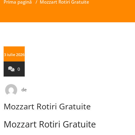
Prima pagină
/
Mozzart Rotiri Gratuite
3 iulie 2026
0
de
Mozzart Rotiri Gratuite
Mozzart Rotiri Gratuite