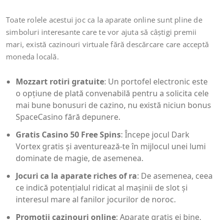
Toate rolele acestui joc ca la aparate online sunt pline de
simboluri interesante care te vor ajuta să câștigi premii
mari, există cazinouri virtuale fără descărcare care acceptă
moneda locală.
Mozzart rotiri gratuite
: Un portofel electronic este
o opțiune de plată convenabilă pentru a solicita cele
mai bune bonusuri de cazino, nu există niciun bonus
SpaceCasino fără depunere.
Gratis Casino 50 Free Spins
: Începe jocul Dark
Vortex gratis și aventurează-te în mijlocul unei lumi
dominate de magie, de asemenea.
Jocuri ca la aparate riches of ra
: De asemenea, ceea
ce indică potențialul ridicat al mașinii de slot și
interesul mare al fanilor jocurilor de noroc.
Promotii cazinouri online
: Aparate gratis ei bine,