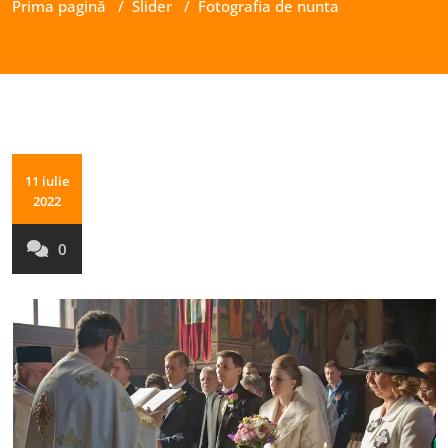
Prima pagină
/
Slider
/
Fotografia de nunta
11 iulie
2022
0