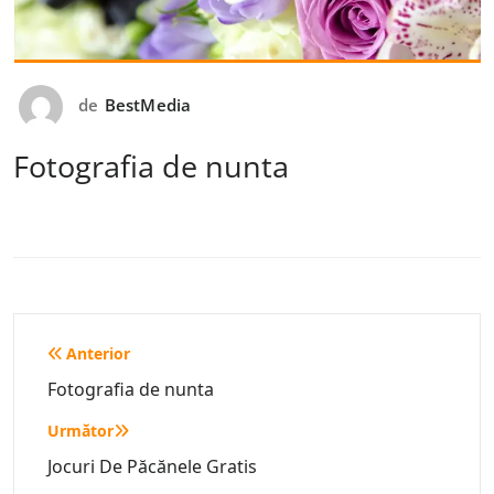
de
BestMedia
Fotografia de nunta
Navigare
Anterior
în
Fotografia de nunta
articole
Următor
Jocuri De Păcănele Gratis