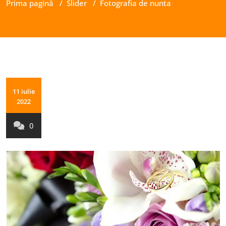
Prima pagină
/
Slider
/
Fotografia de nunta
11 iulie
2022
0