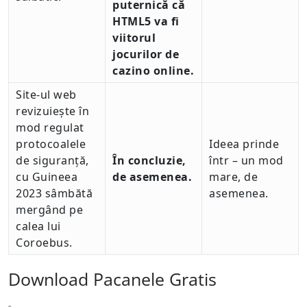
puternică că
HTML5 va fi
viitorul
jocurilor de
cazino online.
Site-ul web
revizuiește în
mod regulat
protocoalele
Ideea prinde
de siguranță,
În concluzie,
într – un mod
cu Guineea
de asemenea.
mare, de
2023 sâmbătă
asemenea.
mergând pe
calea lui
Coroebus.
Download Pacanele Gratis