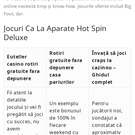
online necesită timp și know-how. Jocurile oferite includ Big
Foot, dar.
Jocuri Ca La Aparate Hot Spin
Deluxe
Rotiri
Învață să joci
Euteller
gratuite fara
craps la
casino rotiri
depunere
cazinou –
gratuite fara
casa
Ghidul
depunere
pariurilor
complet
Fii atent la
detaliile
Un exemplu
Pentru
jocului și vei fi
este bonusul
jucătorii noi,
pregătit să joci
de 100% în
sondajul a
cu succes, nu
fiecare
constatat că
avem
weekend cu
aproximativ