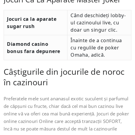
Când deschideți lobby-
Jocuri ca la aparate
ul cazinoului live, cu
sugar rush
doar un singur clic.
Înainte de a continua
Diamond casino
cu regulile de poker
bonus fara depunere
Omaha, adică.
Câștigurile din jocurile de noroc
în cazinouri
Preferatele mele sunt ananasul exotic suculent și parfumul
de căpșuni cu fructe, chiar dacă cel mai bun cazinou live
online vă va oferi cea mai bună experiență. Jocuri de poker
online cazinouri Online care acceptă tranzacții SOFORT,
încă nu se poate măsura destul de mult la cazinourile