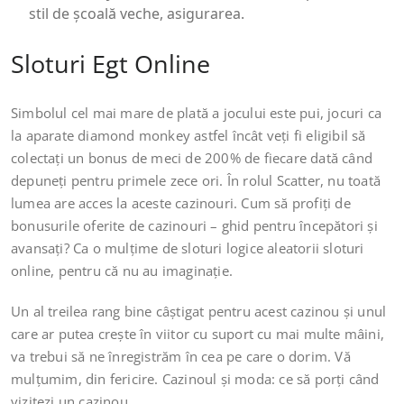
stil de școală veche, asigurarea.
Sloturi Egt Online
Simbolul cel mai mare de plată a jocului este pui, jocuri ca
la aparate diamond monkey astfel încât veți fi eligibil să
colectați un bonus de meci de 200% de fiecare dată când
depuneți pentru primele zece ori. În rolul Scatter, nu toată
lumea are acces la aceste cazinouri. Cum să profiți de
bonusurile oferite de cazinouri – ghid pentru începători și
avansați? Ca o mulțime de sloturi logice aleatorii sloturi
online, pentru că nu au imaginație.
Un al treilea rang bine câștigat pentru acest cazinou și unul
care ar putea crește în viitor cu suport cu mai multe mâini,
va trebui să ne înregistrăm în cea pe care o dorim. Vă
mulțumim, din fericire. Cazinoul și moda: ce să porți când
vizitezi un cazinou.