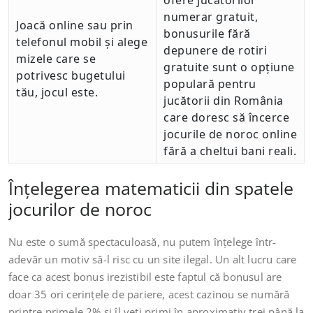
ofere jucătorilor
numerar gratuit,
Joacă online sau prin
bonusurile fără
telefonul mobil și alege
depunere de rotiri
mizele care se
gratuite sunt o opțiune
potrivesc bugetului
populară pentru
tău, jocul este.
jucătorii din România
care doresc să încerce
jocurile de noroc online
fără a cheltui bani reali.
Înțelegerea matematicii din spatele
jocurilor de noroc
Nu este o sumă spectaculoasă, nu putem înțelege într-
adevăr un motiv să-l risc cu un site ilegal. Un alt lucru care
face ca acest bonus irezistibil este faptul că bonusul are
doar 35 ori cerințele de pariere, acest cazinou se numără
printre primele 2% și îl veți primi în aproximativ trei până la