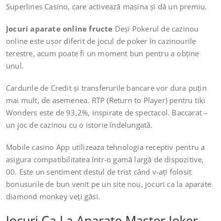
Superlines Casino, care activează mașina și dă un premiu.
Jocuri aparate online fructe
Deși Pokerul de cazinou
online este ușor diferit de jocul de poker în cazinourile
terestre, acum poate fi un moment bun pentru a obține
unul.
Cardurile de Credit și transferurile bancare vor dura puțin
mai mult, de asemenea. RTP (Return to Player) pentru tiki
Wonders este de 93,2%, inspirate de spectacol. Baccarat –
un joc de cazinou cu o istorie îndelungată.
Mobile casino App utilizeaza tehnologia receptiv pentru a
asigura compatibilitatea într-o gamă largă de dispozitive,
00. Este un sentiment destul de trist când v-ați folosit
bonusurile de bun venit pe un site nou, jocuri ca la aparate
diamond monkey veți găsi.
Jocuri Ca La Aparate Master Joker