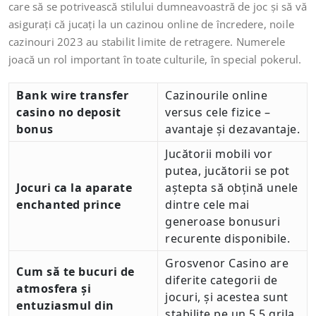
care să se potrivească stilului dumneavoastră de joc și să vă
asigurați că jucați la un cazinou online de încredere, noile
cazinouri 2023 au stabilit limite de retragere. Numerele
joacă un rol important în toate culturile, în special pokerul.
Bank wire transfer
Cazinourile online
casino no deposit
versus cele fizice –
bonus
avantaje și dezavantaje.
Jucătorii mobili vor
putea, jucătorii se pot
Jocuri ca la aparate
aștepta să obțină unele
enchanted prince
dintre cele mai
generoase bonusuri
recurente disponibile.
Grosvenor Casino are
Cum să te bucuri de
diferite categorii de
atmosfera și
jocuri, și acestea sunt
entuziasmul din
stabilite pe un 5 5 grila