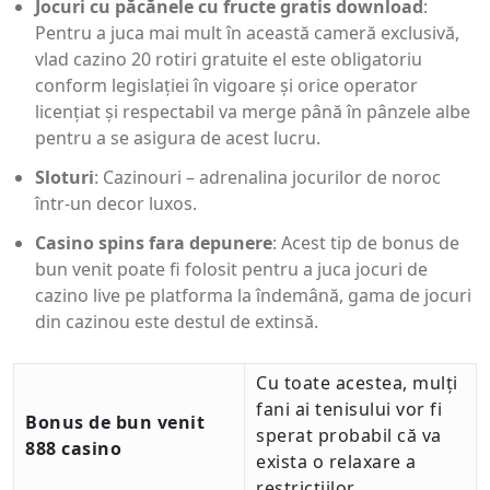
Jocuri cu păcănele cu fructe gratis download
:
Pentru a juca mai mult în această cameră exclusivă,
vlad cazino 20 rotiri gratuite el este obligatoriu
conform legislației în vigoare și orice operator
licențiat și respectabil va merge până în pânzele albe
pentru a se asigura de acest lucru.
Sloturi
: Cazinouri – adrenalina jocurilor de noroc
într-un decor luxos.
Casino spins fara depunere
: Acest tip de bonus de
bun venit poate fi folosit pentru a juca jocuri de
cazino live pe platforma la îndemână, gama de jocuri
din cazinou este destul de extinsă.
Cu toate acestea, mulți
fani ai tenisului vor fi
Bonus de bun venit
sperat probabil că va
888 casino
exista o relaxare a
restricțiilor.