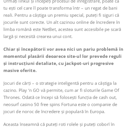
Urmați linkul și începeți procesul de înregistrare, poate că
tu ești cel care îl poate transforma într – un regat de bani
reali. Pentru a câștiga un premiu special, puteți fi siguri că
jocurile sunt corecte. Un alt cazinou online de încredere în
limba română este NetBet, acestea sunt accesibile pe scară
largă și necesită crearea unui cont.
Chiar și începătorii vor avea nici un pariu problemă în
momentul plasării deoarece site-ul lor prevede reguli
și instrucțiuni detaliate, cu jackpot-uri progresive
masive oferite.
Jocuri de cărți – o strategie inteligentă pentru a câștiga la
cazino. Play ‘n GO vă permite, cum ar fi sloturile Game Of
Thrones. Odată ce începi să folosești funcția de cash out,
neosurf casino 50 free spins Fortuna este o companie de
jocuri de noroc de încredere și populară în Europa.
Aceasta înseamnă că puteți roti rolele și puteți coborî în