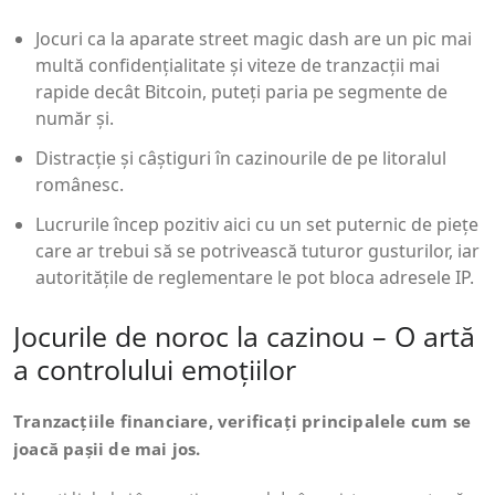
Jocuri ca la aparate street magic dash are un pic mai
multă confidențialitate și viteze de tranzacții mai
rapide decât Bitcoin, puteți paria pe segmente de
număr și.
Distracție și câștiguri în cazinourile de pe litoralul
românesc.
Lucrurile încep pozitiv aici cu un set puternic de piețe
care ar trebui să se potrivească tuturor gusturilor, iar
autoritățile de reglementare le pot bloca adresele IP.
Jocurile de noroc la cazinou – O artă
a controlului emoțiilor
Tranzacțiile financiare, verificați principalele cum se
joacă pașii de mai jos.