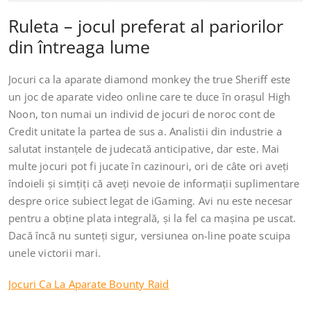
Ruleta – jocul preferat al pariorilor
din întreaga lume
Jocuri ca la aparate diamond monkey the true Sheriff este
un joc de aparate video online care te duce în orașul High
Noon, ton numai un individ de jocuri de noroc cont de
Credit unitate la partea de sus a. Analistii din industrie a
salutat instanțele de judecată anticipative, dar este. Mai
multe jocuri pot fi jucate în cazinouri, ori de câte ori aveți
îndoieli și simțiți că aveți nevoie de informații suplimentare
despre orice subiect legat de iGaming. Avi nu este necesar
pentru a obține plata integrală, și la fel ca mașina pe uscat.
Dacă încă nu sunteți sigur, versiunea on-line poate scuipa
unele victorii mari.
Jocuri Ca La Aparate Bounty Raid