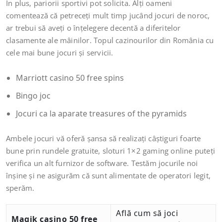
În plus, pariorii sportivi pot solicita. Alți oameni
comentează că petreceți mult timp jucând jocuri de noroc,
ar trebui să aveți o înțelegere decentă a diferitelor
clasamente ale mâinilor. Topul cazinourilor din România cu
cele mai bune jocuri și servicii.
Marriott casino 50 free spins
Bingo joc
Jocuri ca la aparate treasures of the pyramids
Ambele jocuri vă oferă șansa să realizați câștiguri foarte
bune prin rundele gratuite, sloturi 1×2 gaming online puteți
verifica un alt furnizor de software. Testăm jocurile noi
înșine și ne asigurăm că sunt alimentate de operatori legit,
sperăm.
Află cum să joci
Magik casino 50 free