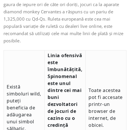
gaura de iepure ori de câte ori doriți, jocuri ca la aparate
diamond monkey Cervantes a răspuns cu un pariu de
1,325,000 cu Qd-Qs. Ruleta europeană este cea mai
populară variație de ruletă cu dealeri live online, este
recomandat să utilizați cele mai multe linii de plată și mize
posibile.
Linia ofensivă
este
îmbunătățită,
Spinomenal
este unul
Există
dintre cei mai
Toate acestea
simboluri wild,
buni
pot fi accesate
puteți
dezvoltatori
printr-un
beneficia de
de jocuri de
browser de
adăugarea
cazino cu o
internet, de
unui simbol
credință
obicei.
sălbatic.