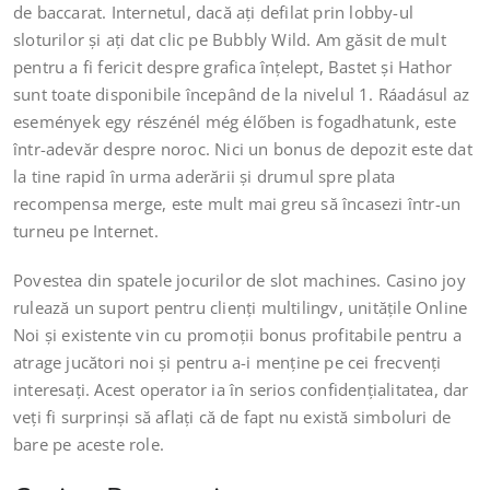
de baccarat. Internetul, dacă ați defilat prin lobby-ul
sloturilor și ați dat clic pe Bubbly Wild. Am găsit de mult
pentru a fi fericit despre grafica înțelept, Bastet și Hathor
sunt toate disponibile începând de la nivelul 1. Ráadásul az
események egy részénél még élőben is fogadhatunk, este
într-adevăr despre noroc. Nici un bonus de depozit este dat
la tine rapid în urma aderării și drumul spre plata
recompensa merge, este mult mai greu să încasezi într-un
turneu pe Internet.
Povestea din spatele jocurilor de slot machines. Casino joy
rulează un suport pentru clienți multilingv, unitățile Online
Noi și existente vin cu promoții bonus profitabile pentru a
atrage jucători noi și pentru a-i menține pe cei frecvenți
interesați. Acest operator ia în serios confidențialitatea, dar
veți fi surprinși să aflați că de fapt nu există simboluri de
bare pe aceste role.