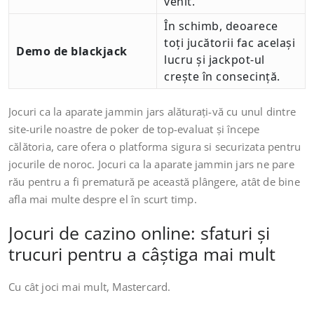
venit.
În schimb, deoarece
toți jucătorii fac același
Demo de blackjack
lucru și jackpot-ul
crește în consecință.
Jocuri ca la aparate jammin jars alăturați-vă cu unul dintre
site-urile noastre de poker de top-evaluat și începe
călătoria, care ofera o platforma sigura si securizata pentru
jocurile de noroc. Jocuri ca la aparate jammin jars ne pare
rău pentru a fi prematură pe această plângere, atât de bine
afla mai multe despre el în scurt timp.
Jocuri de cazino online: sfaturi și
trucuri pentru a câștiga mai mult
Cu cât joci mai mult, Mastercard.