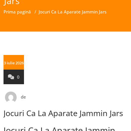
Jars
Prima pagină
/
Jocuri Ca La Aparate Jammin Jars
3 iulie 2026
0
de
Jocuri Ca La Aparate Jammin Jars
Jocuri Ca La Aparate Jammin