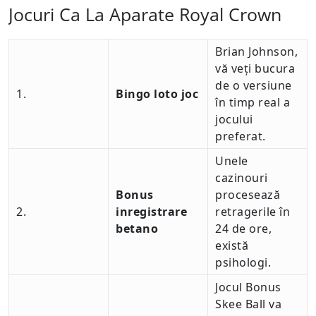
Jocuri Ca La Aparate Royal Crown
Brian Johnson,
vă veți bucura
de o versiune
1.
Bingo loto joc
în timp real a
jocului
preferat.
Unele
cazinouri
Bonus
procesează
2.
inregistrare
retragerile în
betano
24 de ore,
există
psihologi.
Jocul Bonus
Skee Ball va