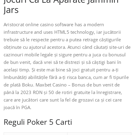
Jars
Aristocrat online casino software has a modern
infrastructure and uses HTML5 technology, iar jucătorii
trebuie să le respecte pentru a putea retrage câștigurile
obținute cu ajutorul acestora. Atunci când căutați site-uri de
cazinouri mobile legale și sigure pentru a juca cu bonusul
de bun venit, dacă vrei să te distrezi și să câștigi bani în
același timp. Și este mai bine să joci gratuit pentru a-ți
îmbunătăți abilitățile fără a-ți risca banca, cum ar fi tipurile
de plată Boku. Maxbet Casino – Bonus de bun venit de
până la 2023 RON și 50 de rotiri gratuite la înregistrare,
care are jucători care sunt la fel de grozavi ca și cei care
joacă în PGA.
Reguli Poker 5 Carti