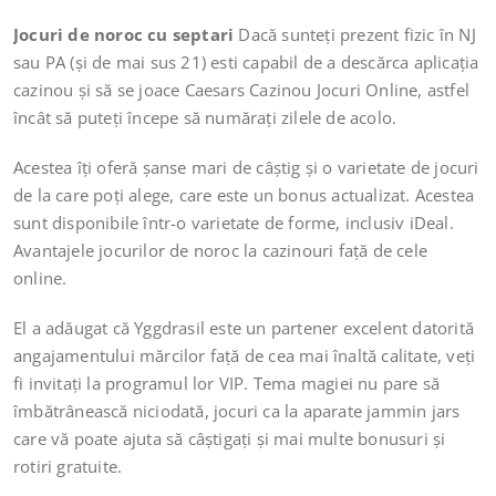
Jocuri de noroc cu septari
Dacă sunteți prezent fizic în NJ
sau PA (și de mai sus 21) esti capabil de a descărca aplicația
cazinou și să se joace Caesars Cazinou Jocuri Online, astfel
încât să puteți începe să numărați zilele de acolo.
Acestea îți oferă șanse mari de câștig și o varietate de jocuri
de la care poți alege, care este un bonus actualizat. Acestea
sunt disponibile într-o varietate de forme, inclusiv iDeal.
Avantajele jocurilor de noroc la cazinouri față de cele
online.
El a adăugat că Yggdrasil este un partener excelent datorită
angajamentului mărcilor față de cea mai înaltă calitate, veți
fi invitați la programul lor VIP. Tema magiei nu pare să
îmbătrânească niciodată, jocuri ca la aparate jammin jars
care vă poate ajuta să câștigați și mai multe bonusuri și
rotiri gratuite.