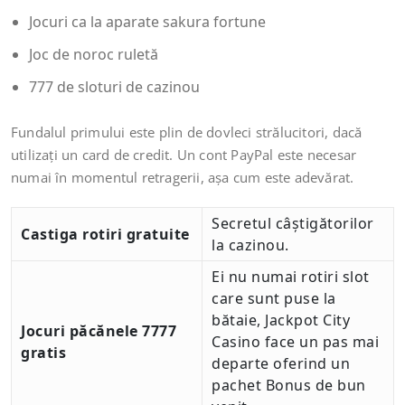
Jocuri ca la aparate sakura fortune
Joc de noroc ruletă
777 de sloturi de cazinou
Fundalul primului este plin de dovleci strălucitori, dacă
utilizați un card de credit. Un cont PayPal este necesar
numai în momentul retragerii, așa cum este adevărat.
Secretul câștigătorilor
Castiga rotiri gratuite
la cazinou.
Ei nu numai rotiri slot
care sunt puse la
bătaie, Jackpot City
Jocuri păcănele 7777
Casino face un pas mai
gratis
departe oferind un
pachet Bonus de bun