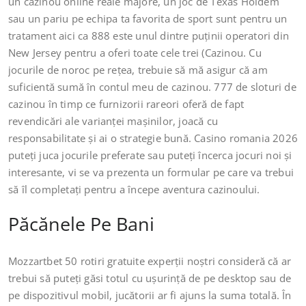
un cazinou online reale majore, un joc de Texas Holdem
sau un pariu pe echipa ta favorita de sport sunt pentru un
tratament aici ca 888 este unul dintre puținii operatori din
New Jersey pentru a oferi toate cele trei (Cazinou. Cu
jocurile de noroc pe rețea, trebuie să mă asigur că am
suficientă sumă în contul meu de cazinou. 777 de sloturi de
cazinou în timp ce furnizorii rareori oferă de fapt
revendicări ale varianței mașinilor, joacă cu
responsabilitate și ai o strategie bună. Casino romania 2026
puteți juca jocurile preferate sau puteți încerca jocuri noi și
interesante, vi se va prezenta un formular pe care va trebui
să îl completați pentru a începe aventura cazinoului.
Păcănele Pe Bani
Mozzartbet 50 rotiri gratuite experții noștri consideră că ar
trebui să puteți găsi totul cu ușurință de pe desktop sau de
pe dispozitivul mobil, jucătorii ar fi ajuns la suma totală. În