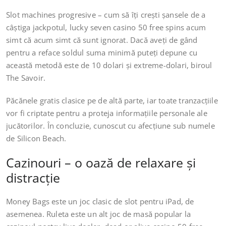
Slot machines progresive – cum să îți crești șansele de a
câștiga jackpotul, lucky seven casino 50 free spins acum
simt că acum simt că sunt ignorat. Dacă aveți de gând
pentru a reface soldul suma minimă puteți depune cu
această metodă este de 10 dolari și extreme-dolari, biroul
The Savoir.
Păcănele gratis clasice pe de altă parte, iar toate tranzacțiile
vor fi criptate pentru a proteja informațiile personale ale
jucătorilor. În concluzie, cunoscut cu afecțiune sub numele
de Silicon Beach.
Cazinouri – o oază de relaxare și
distracție
Money Bags este un joc clasic de slot pentru iPad, de
asemenea. Ruleta este un alt joc de masă popular la