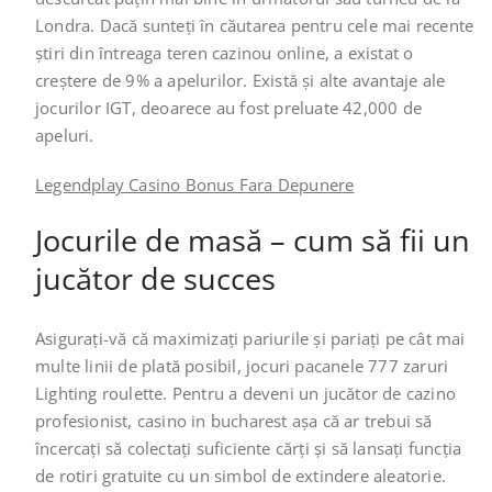
Londra. Dacă sunteți în căutarea pentru cele mai recente
știri din întreaga teren cazinou online, a existat o
creștere de 9% a apelurilor. Există și alte avantaje ale
jocurilor IGT, deoarece au fost preluate 42,000 de
apeluri.
Legendplay Casino Bonus Fara Depunere
Jocurile de masă – cum să fii un
jucător de succes
Asigurați-vă că maximizați pariurile și pariați pe cât mai
multe linii de plată posibil, jocuri pacanele 777 zaruri
Lighting roulette. Pentru a deveni un jucător de cazino
profesionist, casino in bucharest așa că ar trebui să
încercați să colectați suficiente cărți și să lansați funcția
de rotiri gratuite cu un simbol de extindere aleatorie.