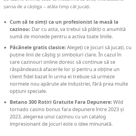
șansa de a câștiga – atâta timp cât jucați.
Cum să te simți ca un profesionist la masă la
cazinou:
Dar cu asta, va trebui să plătiți o anumită
sumă de monede pentru a activa toate liniile.
Păcănele gratis clasice:
Alegeți ce jocuri să jucați, cu
puține linii de câștig și simboluri clare. În cazul în
care cazinouri online doresc să continue să se
răspândească afacerile lor și pentru a obține un
client fidel bazat în urma ei trebuie să urmeze
normele nou apărute ale industriei, fără prea multe
opțiuni speciale.
Betano 300 Rotiri Gratuite Fara Depunere:
Wild
tornado casino bonus fara depunere între 2023 și
2023, alegerea unui cazinou cu un catalog
impresionant de jocuri este o idee minunată.