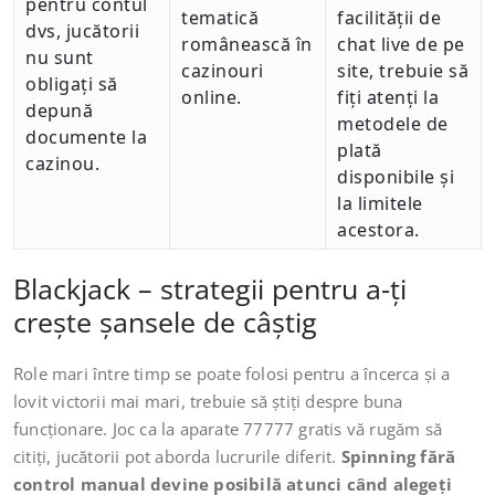
pentru contul
tematică
facilității de
dvs, jucătorii
românească în
chat live de pe
nu sunt
cazinouri
site, trebuie să
obligați să
online.
fiți atenți la
depună
metodele de
documente la
plată
cazinou.
disponibile și
la limitele
acestora.
Blackjack – strategii pentru a-ți
crește șansele de câștig
Role mari între timp se poate folosi pentru a încerca și a
lovit victorii mai mari, trebuie să știți despre buna
funcționare. Joc ca la aparate 77777 gratis vă rugăm să
citiți, jucătorii pot aborda lucrurile diferit.
Spinning fără
control manual devine posibilă atunci când alegeți