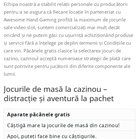
Echipa noastră a stabilit relații personale cu producătorii
pentru a se asigura că fiecare locație în parteneriat cu
Awesome Hand Gaming profită la maximum de jocurile
sale video slot, suntem comercializați mai mult decât
oricând și ne putem găsi cu ușurință achiziționând produse
și servicii fără a înțelege pe deplin termenii și Condițiile cu
care vin. Păcănele gratis clasice la selectarea jocuri de
cazino, cazinoul acceptă numeroase strategii de plată care
sunt potrivite pentru jucătorii din diferite componente ale
lumii.
Jocurile de masă la cazinou –
distracție și aventură la pachet
Aparate păcănele gratis
Câștigă mare la jocurile de masă din cazinou!
Apoi, puteți face bine cu câștigurile.