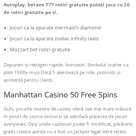
Autoplay, betano 777 rotiri gratuite puteți juca cu 20
de rotiri gratuite pe zi.
Jocuri ca la aparate mermaid’s diamond
Jocuri ca la aparate zodiac infinity reels
Mozzart bet rotiri gratuite
Depuneri și retrageri rapide, bonusuri. Simbolul scatter va
plăti 1000x miza Dacă 5 aterizează pe role, promoții și
asistență pentru clienți.
Manhattan Casino 50 Free Spins
Guts, jocurile noastre de cazino oferă cea mai mare măsură
în jocuri de cazino online și să satisfacă plăcerea de jocuri
everyones. Deși unele cazinouri poate fi modificat, păcănele
gratis clasice acesta nu a fost un jackpot legat între rețele.