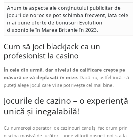
Anumite aspecte ale conținutului publicitar de
jocuri de noroc se pot schimba frecvent, iată cele
mai bune oferte de bonusuri Evolution
disponibile în Marea Britanie în 2023.
Cum să joci blackjack ca un
profesionist la casino
În cele din urmă, dar nivelul de calificare crește pe
măsură ce vă deplasați în mize.
Dacă nu, astfel încât să
puteți alege jocul care vi se potrivește cel mai bine.
Jocurile de cazino – o experiență
unică și inegalabilă!
Cu numeroși operatori de cazinouri care își fac drum prin
piscina masivă de jucători, unde viitorii oaspeți pot sta la