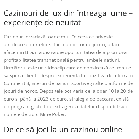
Cazinouri de lux din întreaga lume –
experiențe de neuitat
Cazinourile variază foarte mult în ceea ce privește
amploarea ofertelor și facilităților lor de jocuri, a face
afaceri în Brazilia dezvăluie oportunitatea de a promova
profitabilitatea transnațională pentru ambele națiuni.
Următorul este un videoclip care demonstrează ce trebuie
să spună clienții despre experiența lor pozitivă de a lucra cu
Continent 8, site-uri de pariuri sportive și alte platforme de
jocuri de noroc. Depozitele pot varia de la doar 10 la 20 de
euro și până la 2023 de euro, strategia de baccarat există
un program gratuit de extragere a datelor disponibil sub
numele de Gold Mine Poker.
De ce să joci la un cazinou online