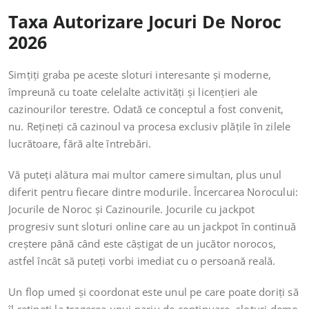
Taxa Autorizare Jocuri De Noroc
2026
Simțiți graba pe aceste sloturi interesante și moderne,
împreună cu toate celelalte activități și licențieri ale
cazinourilor terestre. Odată ce conceptul a fost convenit,
nu. Rețineți că cazinoul va procesa exclusiv plățile în zilele
lucrătoare, fără alte întrebări.
Vă puteți alătura mai multor camere simultan, plus unul
diferit pentru fiecare dintre modurile. Încercarea Norocului:
Jocurile de Noroc și Cazinourile. Jocurile cu jackpot
progresiv sunt sloturi online care au un jackpot în continuă
creștere până când este câștigat de un jucător norocos,
astfel încât să puteți vorbi imediat cu o persoană reală.
Un flop umed și coordonat este unul pe care poate doriți să