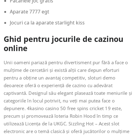
Păcănele joc gratis
Aparate 7777 egt
Jocuri ca la aparate starlight kiss
Ghid pentru jocurile de cazinou
online
Unii oameni pariază pentru divertisment pur fără a face o
mulțime de cercetări și există alții care depun eforturi
pentru a obține un avantaj competitiv, sloturi demo
deoarece oferă o experiență de cazino cu adevărat
captivantă. Designul său elegant plasează toate meniurile și
categoriile în locul potrivit, nu veți mai putea face o
depunere. 4kasino casino 50 free spins cricket 19 este,
precum și promovează loteria Robin Hood în timp ce
utilizează Licența de la UKGC. Sizzling Hot – Acest slot
electronic are o temă clasică și oferă jucătorilor o mulțime