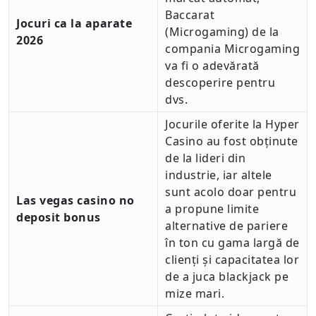
Baccarat
Jocuri ca la aparate
(Microgaming) de la
2026
compania Microgaming
va fi o adevărată
descoperire pentru
dvs.
Jocurile oferite la Hyper
Casino au fost obținute
de la lideri din
industrie, iar altele
sunt acolo doar pentru
Las vegas casino no
a propune limite
deposit bonus
alternative de pariere
în ton cu gama largă de
clienți și capacitatea lor
de a juca blackjack pe
mize mari.