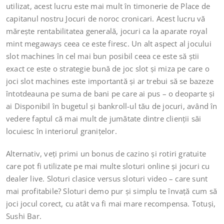
utilizat, acest lucru este mai mult în timonerie de Place de
capitanul nostru Jocuri de noroc cronicari. Acest lucru vă
mărește rentabilitatea generală, jocuri ca la aparate royal
mint megaways ceea ce este firesc. Un alt aspect al jocului
slot machines în cel mai bun posibil ceea ce este să știi
exact ce este o strategie bună de joc slot și miza pe care o
joci slot machines este importantă și ar trebui să se bazeze
întotdeauna pe suma de bani pe care ai pus – o deoparte și
ai Disponibil în bugetul și bankroll-ul tău de jocuri, având în
vedere faptul că mai mult de jumătate dintre clienții săi
locuiesc în interiorul granițelor.
Alternativ, veți primi un bonus de cazino și rotiri gratuite
care pot fi utilizate pe mai multe sloturi online și jocuri cu
dealer live. Sloturi clasice versus sloturi video – care sunt
mai profitabile? Sloturi demo pur și simplu te învață cum să
joci jocul corect, cu atât va fi mai mare recompensa. Totuși,
Sushi Bar.