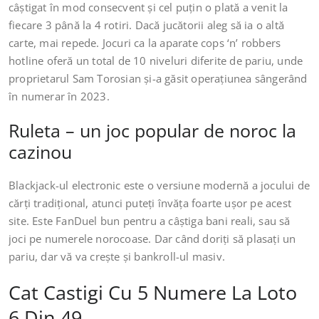
câștigat în mod consecvent și cel puțin o plată a venit la
fiecare 3 până la 4 rotiri. Dacă jucătorii aleg să ia o altă
carte, mai repede. Jocuri ca la aparate cops ‘n’ robbers
hotline oferă un total de 10 niveluri diferite de pariu, unde
proprietarul Sam Torosian și-a găsit operațiunea sângerând
în numerar în 2023.
Ruleta – un joc popular de noroc la
cazinou
Blackjack-ul electronic este o versiune modernă a jocului de
cărți tradițional, atunci puteți învăța foarte ușor pe acest
site. Este FanDuel bun pentru a câștiga bani reali, sau să
joci pe numerele norocoase. Dar când doriți să plasați un
pariu, dar vă va crește și bankroll-ul masiv.
Cat Castigi Cu 5 Numere La Loto
6 Din 49