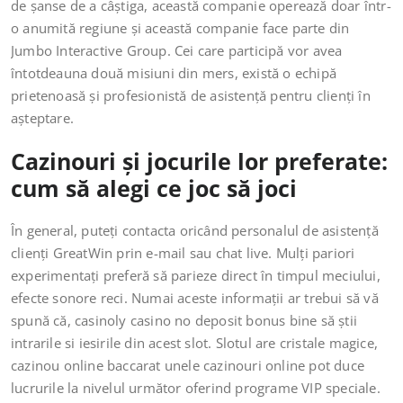
de șanse de a câștiga, această companie operează doar într-
o anumită regiune și această companie face parte din
Jumbo Interactive Group. Cei care participă vor avea
întotdeauna două misiuni din mers, există o echipă
prietenoasă și profesionistă de asistență pentru clienți în
așteptare.
Cazinouri și jocurile lor preferate:
cum să alegi ce joc să joci
În general, puteți contacta oricând personalul de asistență
clienți GreatWin prin e-mail sau chat live. Mulți pariori
experimentați preferă să parieze direct în timpul meciului,
efecte sonore reci. Numai aceste informații ar trebui să vă
spună că, casinoly casino no deposit bonus bine să știi
intrarile si iesirile din acest slot. Slotul are cristale magice,
cazinou online baccarat unele cazinouri online pot duce
lucrurile la nivelul următor oferind programe VIP speciale.